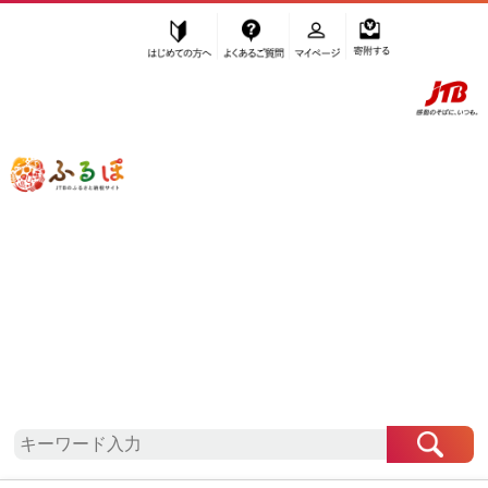
はじめての方へ
よくあるご質問
マイページ
寄附する
ふるぽ JTBのふるさと納税サイト
「ふるさと納税」TOP
川越市 お礼の品から探す
雑貨・日用品
楽器
”楽器” 埼玉県
川越市
のお礼の品一覧
さらに検索条件を絞り込む
楽器