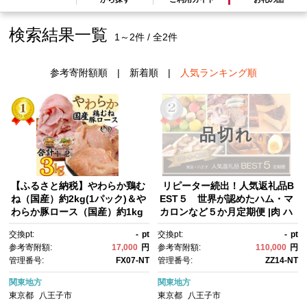
検索結果一覧
1～2件 / 全2件
参考寄附額順
|
新着順
|
人気ランキング順
品切れ
【ふるさと納税】やわらか鶏む
リピーター続出！人気返礼品B
ね（国産）約2kg(1パック)＆や
EST５ 世界が認めたハム・マ
わらか豚ロース（国産）約1kg
カロンなど５か月定期便 |肉 ハ
(500g×2パック）| 豚肉 肉 国
ム お菓子 マカロン スイーツ グ
交換pt:
-
pt
交換pt:
-
pt
産 送料無料 東京 八王子
ルメ 送料無料 東京 八王子
参考寄附額:
17,000
円
参考寄附額:
110,000
円
管理番号:
FX07-NT
管理番号:
ZZ14-NT
関東地方
関東地方
東京都
八王子市
東京都
八王子市