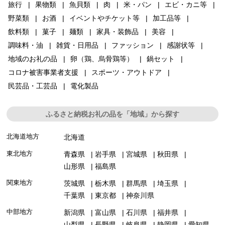
旅行
果物類
魚貝類
肉
米・パン
エビ・カニ等
野菜類
お酒
イベントやチケット等
加工品等
飲料類
菓子
麺類
家具・装飾品
美容
調味料・油
雑貨・日用品
ファッション
感謝状等
地域のお礼の品
卵（鶏、烏骨鶏等）
鍋セット
コロナ被害事業者支援
スポーツ・アウトドア
民芸品・工芸品
電化製品
ふるさと納税お礼の品を「地域」から探す
北海道地方
北海道
東北地方
青森県
岩手県
宮城県
秋田県
山形県
福島県
関東地方
茨城県
栃木県
群馬県
埼玉県
千葉県
東京都
神奈川県
中部地方
新潟県
富山県
石川県
福井県
山梨県
長野県
岐阜県
静岡県
愛知県