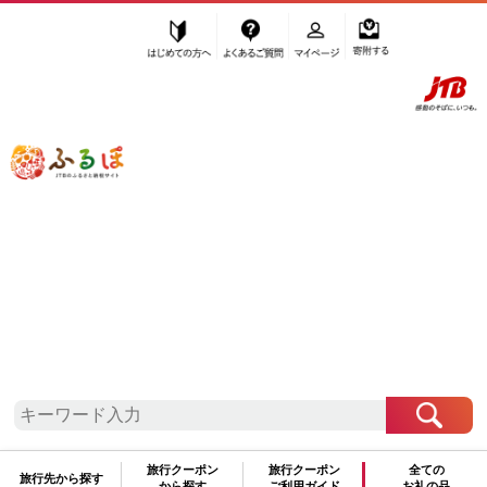
はじめての方へ
よくあるご質問
マイページ
寄附する
ふるぽ JTBのふるさと納税サイト
「ふるさと納税」TOP
八王子市 お礼の品から探す
肉
豚肉
ロース
”ロース” 東京都
八王子市
のお礼の品一
覧
さらに検索条件を絞り込む
ロース
旅行クーポン
旅行クーポン
全ての
旅行先から探す
から探す
ご利用ガイド
お礼の品