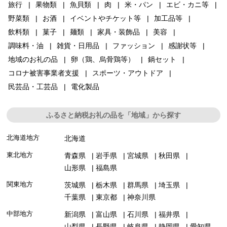
旅行
果物類
魚貝類
肉
米・パン
エビ・カニ等
野菜類
お酒
イベントやチケット等
加工品等
飲料類
菓子
麺類
家具・装飾品
美容
調味料・油
雑貨・日用品
ファッション
感謝状等
地域のお礼の品
卵（鶏、烏骨鶏等）
鍋セット
コロナ被害事業者支援
スポーツ・アウトドア
民芸品・工芸品
電化製品
ふるさと納税お礼の品を「地域」から探す
北海道地方
北海道
東北地方
青森県
岩手県
宮城県
秋田県
山形県
福島県
関東地方
茨城県
栃木県
群馬県
埼玉県
千葉県
東京都
神奈川県
中部地方
新潟県
富山県
石川県
福井県
山梨県
長野県
岐阜県
静岡県
愛知県