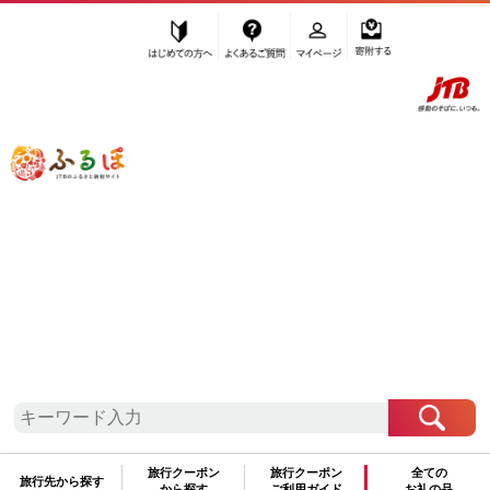
はじめての方へ
よくあるご質問
マイページ
寄附する
ふるぽ JTBのふるさと納税サイト
「ふるさと納税」TOP
八王子市 お礼の品から探す
菓子
その他菓子・詰合せ
その他菓子
”その他菓子” 東京都
八王子市
のお礼の
品一覧
さらに検索条件を絞り込む
その他菓子
旅行クーポン
旅行クーポン
全ての
旅行先から探す
から探す
ご利用ガイド
お礼の品