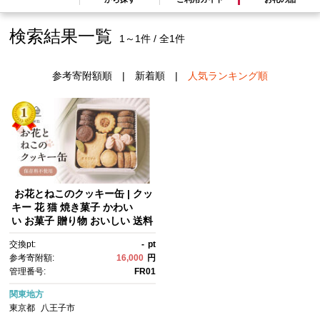
検索結果一覧
1～1件 / 全1件
参考寄附額順
|
新着順
|
人気ランキング順
お花とねこのクッキー缶 | クッ
キー 花 猫 焼き菓子 かわい
い お菓子 贈り物 おいしい 送料
無料 東京 八王子
交換pt:
-
pt
参考寄附額:
16,000
円
管理番号:
FR01
関東地方
東京都
八王子市