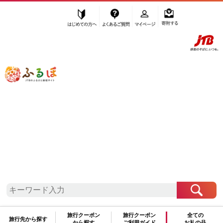
はじめての方へ
よくあるご質問
マイページ
寄附する
ふるぽ JTBのふるさと納税サイト
「ふるさと納税」TOP
八王子市 お礼の品から探す
菓子
和菓子
和菓子セット・詰め合わせ
”和菓子セット・詰め合わせ” 東京都
八
王子市
のお礼の品一覧
さらに検索条件を絞り込む
和菓子セット・詰め合わせ
旅行クーポン
旅行クーポン
全ての
旅行先から探す
から探す
ご利用ガイド
お礼の品