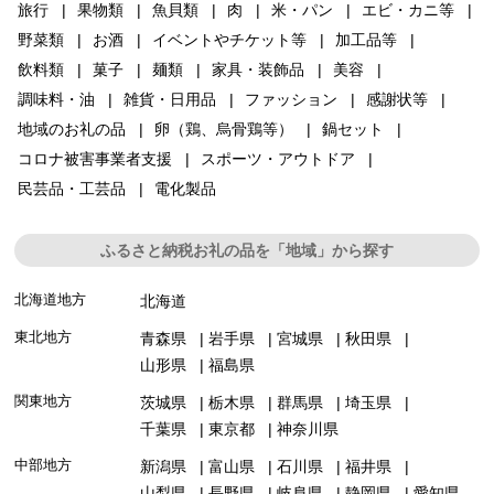
旅行
果物類
魚貝類
肉
米・パン
エビ・カニ等
野菜類
お酒
イベントやチケット等
加工品等
飲料類
菓子
麺類
家具・装飾品
美容
調味料・油
雑貨・日用品
ファッション
感謝状等
地域のお礼の品
卵（鶏、烏骨鶏等）
鍋セット
コロナ被害事業者支援
スポーツ・アウトドア
民芸品・工芸品
電化製品
ふるさと納税お礼の品を「地域」から探す
北海道地方
北海道
東北地方
青森県
岩手県
宮城県
秋田県
山形県
福島県
関東地方
茨城県
栃木県
群馬県
埼玉県
千葉県
東京都
神奈川県
中部地方
新潟県
富山県
石川県
福井県
山梨県
長野県
岐阜県
静岡県
愛知県