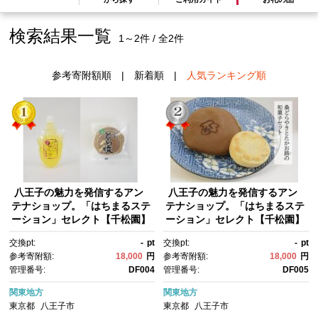
検索結果一覧
1～2件 / 全2件
参考寄附額順
|
新着順
|
人気ランキング順
八王子の魅力を発信するアン
八王子の魅力を発信するアン
テナショップ。「はちまるステ
テナショップ。「はちまるステ
ーション」セレクト【千松園】
ーション」セレクト【千松園】
八王子産の素材を使った「桑ど
「桑どらやき」と「たかお路
交換pt:
-
pt
交換pt:
-
pt
らやき」と「パッションフルー
(じ)」の和菓子セット | 和菓
参考寄附額:
18,000
円
参考寄附額:
18,000
円
ツゼリー」のセット | どら焼
子 スイーツ どら焼き 贈答用 お
管理番号:
DF004
管理番号:
DF005
き ゼリー スイーツ デザート 贈
いしい 送料無料 東京 八王子
答用 おいしい 送料無料 東京 八
関東地方
関東地方
王子
東京都
八王子市
東京都
八王子市