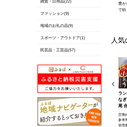
雑貨・日用品(22)
和歌山市のことを知ってほ
私たちのまち北栄町は、鳥
豊か
しい！和歌山市の魅力に気
取県の中央部に位置する人
で紡
ファッション(9)
づいてほしい！そして和歌
口約14,000人の町です。
山市に来てほしい！
北は日本海に面し、白砂青
地域のお礼の品(9)
松の景色が美しい北条砂丘
が広がっており、南は大山
スポーツ・アウトドア(1)
人気
を望む黒ぼく地帯の丘陵地
があり、豊かな自然に囲ま
民芸品・工芸品(57)
れています。
この豊かな自然環境を生か
し、スイカ、ぶどう、らっ
きょう、長芋などさまざま
な魅力ある農産物が生み出
されています。
また、漫画「名探偵コナ
ダ
うなぎ 鹿児島県産 長蒲
シマノ 釣具 電動リール ビ
ラン
ン」の作者である青山剛昌
焼 4尾 合計 660g 以上 国
ーストマスター 2000【 釣
なぎ
氏の出身地であり、駅構内
産 うなぎ 鰻 ウナギ 蒲焼
り 釣り具 電動 リール シ
尾 合
に「名探偵コナン」の装飾
き 蒲焼 かばやき 魚 魚
マノ SHIMANO フィッシ
なぎ
pt
交換pt:
6,600
pt
交換pt:
-
pt
交換pt
が施されたコナン駅（JR由
介 魚貝 海鮮 うな重 ひつ
ング アウトドア スポー
焼 
円
参考寄附額:
22,000
円
参考寄附額:
485,000
円
参考
良駅）や青山氏の思い出の
まぶし 蒲焼 訳あり ギフ
ツ 魚 人気 おすすめ 大阪
貝 
01
管理番号:
A702-NT
管理番号:
AR051
管理番