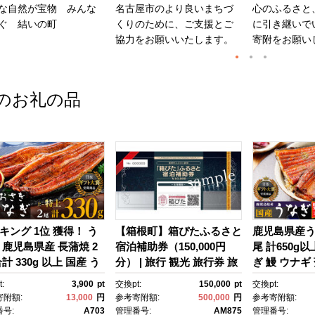
な自然が宝物 みんな
名古屋市のより良いまちづ
心のふるさと
ぐ 結いの町
くりのために、ご支援とご
に引き継いで
協力をお願いいたします。
寄附をお願い
のお礼の品
キング 1位 獲得！ う
【箱根町】箱ぴたふるさと
鹿児島県産う
 鹿児島県産 長蒲焼 2
宿泊補助券（150,000円
尾 計650g以
計 330g 以上 国産 う
分） | 旅行 観光 旅行券 旅
ぎ 鰻 ウナギ
 鰻 ウナギ 蒲焼き 蒲
行クーポン クーポン 箱根
焼 かばやき u
:
3,900
pt
交換pt:
150,000
pt
交換pt:
かばやき 魚 魚介 魚
町ふるさと納税 神奈川県
蒲焼 土用丑
寄附額:
13,000
円
参考寄附額:
500,000
円
参考寄附額:
海鮮 うな重 ひつまぶ
ふるさと納税 神奈川県 箱
の日 丑の日 
号:
A703
管理番号:
AM875
管理番号: