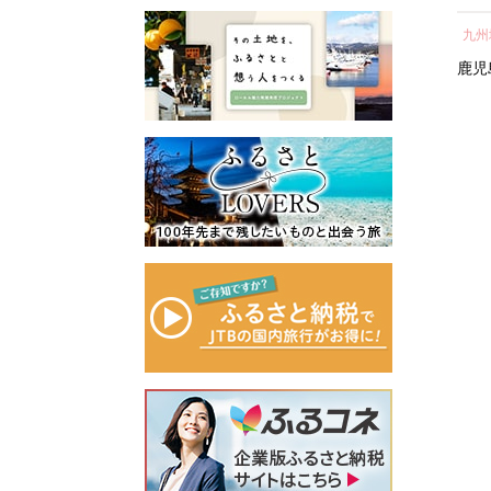
所蔵物や作品が展示された
ト 人気 おすすめ 鹿児島
府 堺市】
し 
青山剛昌ふるさと館をはじ
九州地方
近畿地方
九州
県 大崎町 大隅半島 鰻 う
気 
め、駅から青山剛昌ふるさ
なぎ ウナギ 鰻 人気 ウナ
町 
鹿児島県
大崎町
大阪府
堺市
鹿児
と館までの約1.4kmを「コナ
ギ うなぎ おすすめ ランキ
ン通り」と名付け、キャラ
ング うなぎ おいし
クターのブロンズ像やカラ
い unagi うなぎ 【うなぎ
ーオブジェが点在するなど
蒲焼 国産 うな
「名探偵コナンに会えるま
ぎ unagi 鰻 ウナギ うなぎ
ち」づくりを進めていま
蒲焼】
す。
町を応援していただけるみ
なさまと一緒に持続可能な
まちづくりを進めていきま
す。
みなさまの応援をよろしく
お願いします。