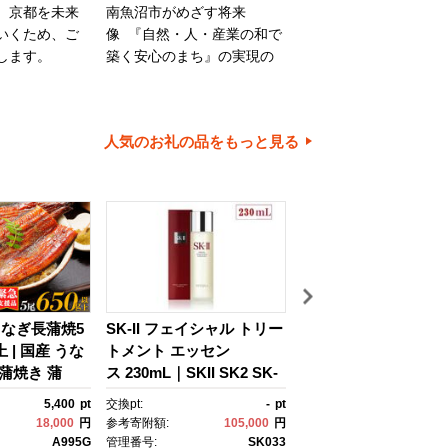
、京都を未来
南魚沼市がめざす将来
旭川市は、旭山動物園
いくため、ご
像 『自然・人・産業の和で
川家具で知られるほか
します。
築く安心のまち』の実現の
内有数の米どころでも
ために大切に使わせていた
ます。旭川市の魅力あ
だきます。
ちづくりのために、ご
とご協力をお願いいた
人気のお礼の品をもっと見る
す。
なぎ長蒲焼5
SK-II フェイシャル トリー
1本でしじみ汁約25杯
上 | 国産 うな
トメント エッセン
豆島の佃煮屋がつく
 蒲焼き 蒲
ス 230mL｜SKII SK2 SK-
「しじみの恵み」240m
nagi うなぎ
2 SK エスケーツー エスケ
本
5,400
pt
交換pt:
-
pt
交換pt:
3,
の日 土用の丑
ーツ エスケｰ ピテラ スキ
18,000
円
参考寄附額:
105,000
円
参考寄附額:
13,
魚 魚介 魚
ンケア 化粧品 ｺｽﾒ フェイ
A995G
管理番号:
SK033
管理番号: