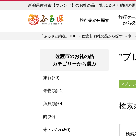
新潟県佐渡市【ブレンド】の
ふるぽ JTBのふるさと納税サイ
旅行クー
旅行先から探す
から探
「ふるさと納税」TOP
佐渡市 お礼の品から探す
米・
”ブ
佐渡市のお礼の品
カテゴリーから選ぶ
旅行(70)
ブレ
果物類(81)
魚貝類(64)
検索
肉(20)
米・パン(450)
検索