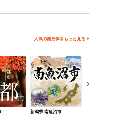
人気の自治体をもっと見る
4
5
市
新潟県 南魚沼市
北海道 旭川市