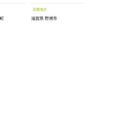
重 蒲焼 訳あ
シャルトリートメントエッ
近畿地方
四国地方
気 おすす
センス フェイシャルトリ
大崎町 大隅半
ートメント トリートメン
町
滋賀県
野洲市
香川県
小豆島町
 【会員限定のお
トエッセンス 化粧水｜
なぎ蒲焼 国
agi 鰻 ウナ
焼】