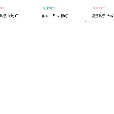
蒲焼 訳あり ギフト 人
根町
貝 海鮮 うな
地方
関東地方
九州地方
おすすめ 鹿児島県 大崎
り ギフト 人
大隅半島 A703
め 鹿児島県 
島県
大崎町
神奈川県
箱根町
鹿児島県
大崎
島 A995G
礼の品】【う
産 うなぎ un
ギ うなぎ蒲