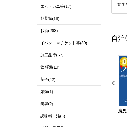
文字
エビ・カニ等(17)
野菜類(18)
お酒(263)
自治
イベントやチケット等(39)
加工品等(67)
11
12
飲料類(19)
菓子(42)
麺類(1)
美容(2)
和歌山県 和歌山市
鳥取県 北栄町
鹿児
調味料・油(5)