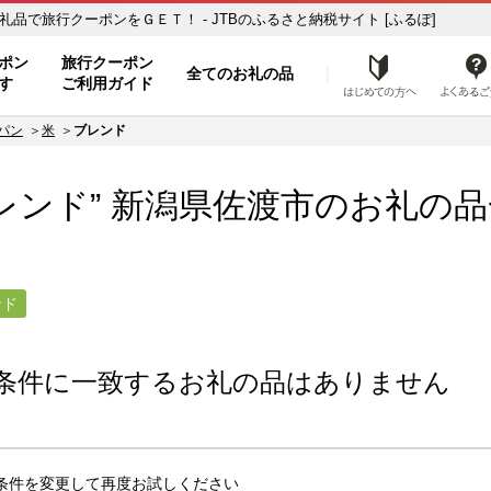
お礼の品一覧 ふるさと納税の返礼品で旅行クーポンをＧＥＴ！ - JTBのふるさと納税サイト [ふるぽ]
ト
ポン
旅行クーポン
全てのお礼の品
はじめ
す
ご利用ガイド
パン
米
ブレンド
レンド” 新潟県
佐渡市
のお礼の品
ンド
条件に一致するお礼の品はありません
条件を変更して再度お試しください