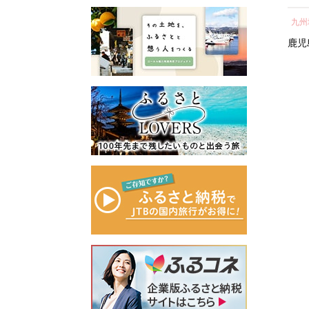
所蔵物や作品が展示された
ェ
し 
青山剛昌ふるさと館をはじ
近畿地方
近畿地方
九州
容
気 
め、駅から青山剛昌ふるさ
町 
滋賀県
京都府
京都市
鹿児
と館までの約1.4kmを「コナ
ン通り」と名付け、キャラ
クターのブロンズ像やカラ
ーオブジェが点在するなど
「名探偵コナンに会えるま
ち」づくりを進めていま
す。
町を応援していただけるみ
なさまと一緒に持続可能な
まちづくりを進めていきま
す。
みなさまの応援をよろしく
お願いします。