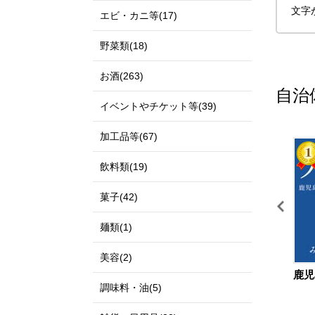
文字
エビ・カニ等(17)
野菜類(18)
お酒(263)
自治
イベントやチケット等(39)
加工品等(67)
11
12
飲料類(19)
菓子(42)
麺類(1)
美容(2)
宮城県 仙台市
鳥取県 北栄町
鹿児
調味料・油(5)