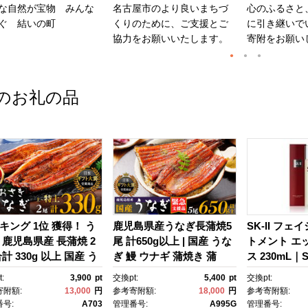
な自然が宝物 みんな
名古屋市のより良いまちづ
心のふるさと
ぐ 結いの町
くりのために、ご支援とご
に引き継いで
協力をお願いいたします。
寄附をお願い
のお礼の品
キング 1位 獲得！ う
鹿児島県産うなぎ長蒲焼5
SK-II フェ
 鹿児島県産 長蒲焼 2
尾 計650g以上 | 国産 うな
トメント エ
計 330g 以上 国産 う
ぎ 鰻 ウナギ 蒲焼き 蒲
ス 230mL｜SK
 鰻 ウナギ 蒲焼き 蒲
焼 かばやき unagi うなぎ
2 SK エス
:
3,900
pt
交換pt:
5,400
pt
交換pt:
かばやき 魚 魚介 魚
蒲焼 土用丑の日 土用の丑
ーツ エスケｰ
寄附額:
13,000
円
参考寄附額:
18,000
円
参考寄附額:
海鮮 うな重 ひつまぶ
の日 丑の日 魚 魚介 魚
ンケア 化粧品
号:
A703
管理番号:
A995G
管理番号: