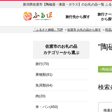
新潟県
ふるぽ JTBのふるさと納税サイ
旅行クー
旅行先から探す
から探
「ふるさと納税」TOP
佐渡市 お礼の品から探す
民芸
”陶
佐渡市のお礼の品
カテゴリーから選ぶ
旅行(70)
陶磁
果物類(81)
魚貝類(64)
検索
肉(20)
米・パン(450)
検索