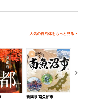
人気の自治体をもっと見る
4
5
市
新潟県 南魚沼市
北海道 旭川市