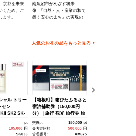
、京都を未来
南魚沼市がめざす将来
旭川市は、旭山動物園
いくため、ご
像 『自然・人・産業の和で
川家具で知られるほか
します。
築く安心のまち』の実現の
内有数の米どころでも
ために大切に使わせていた
ます。旭川市の魅力あ
だきます。
ちづくりのために、ご
とご協力をお願いいた
人気のお礼の品をもっと見る
す。
イシャル トリー
【箱根町】箱ぴたふるさと
【浦安市】JTBふる
ッセン
宿泊補助券（150,000円
行クーポン（30,000
II SK2 SK-
分） | 旅行 観光 旅行券 旅
有効期間3年（Eメー
ケーツー エスケ
行クーポン クーポン 箱根
行）｜旅行 トラベル 
-
pt
交換pt:
150,000
pt
交換pt:
 ピテラ スキ
町ふるさと納税 神奈川県
約 国内旅行 JTB 宿泊
105,000
円
参考寄附額:
500,000
円
参考寄附額:
100,
 ｺｽﾒ フェイ
ふるさと納税 神奈川県 箱
光 体験 旅行券 宿泊券
SK033
管理番号:
AM875
管理番号:
JTB