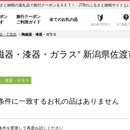
佐渡市【陶磁器・漆器・ガラス】のお礼の品一覧 ふるさと納税の返礼品で旅行クーポンをＧＥＴ！ - JTBのふるさと納税サイト [
ト
ポン
旅行クーポン
全てのお礼の品
はじめ
す
ご利用ガイド
品・工芸品
陶磁器・漆器・ガラス
磁器・漆器・ガラス” 新潟県
佐渡
器・漆器・ガラス
条件に一致するお礼の品はありません
条件を変更して再度お試しください