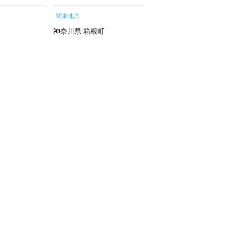
ートメントエッ
根町
行予約 ホテル 旅館 
関東地方
関東地方
イシャルトリ
ット 子供 子連れ カ
トリートメン
ル 家族 人気 おすすめ
神奈川県
箱根町
千葉県
浦安市
 化粧水｜
行クーポン 店頭 オン
ン ネット予約 電話 
間3年