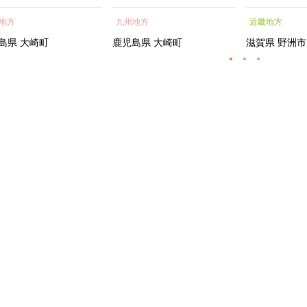
蒲焼 訳あり ギフト 人
貝 海鮮 うな重 蒲焼 訳あ
シャルトリ
地方
九州地方
近畿地方
おすすめ 鹿児島県 大崎
り ギフト 人気 おすす
センス フェ
大隅半島 A703
め 鹿児島県 大崎町 大隅半
ートメント 
島県
大崎町
鹿児島県
大崎町
滋賀県
野洲市
島 A995G 【会員限定のお
トエッセンス
礼の品】【うなぎ蒲焼 国
産 うなぎ unagi 鰻 ウナ
ギ うなぎ蒲焼】