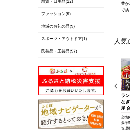
雑貨・日用品(22)
伊達政宗公の城下町として
私たちのまち北栄町は、鳥
豊か
発展し、美しい自然と快適
取県の中央部に位置する人
で紡
ファッション(9)
な都市空間が共存する杜の
口約14,000人の町です。
都、仙台市。本市の更なる
北は日本海に面し、白砂青
地域のお礼の品(9)
発展にご支援とご協力をお
松の景色が美しい北条砂丘
願いいたします。
が広がっており、南は大山
スポーツ・アウトドア(1)
人気
を望む黒ぼく地帯の丘陵地
があり、豊かな自然に囲ま
民芸品・工芸品(57)
れています。
この豊かな自然環境を生か
し、スイカ、ぶどう、らっ
きょう、長芋などさまざま
な魅力ある農産物が生み出
されています。
また、漫画「名探偵コナ
イ
びわ湖マラソン 2027 【滋
【京セラ】クレサンベール
ラン
ン」の作者である青山剛昌
ッ
賀県外寄附者専用】ふるさ
〈エメラルド・天然ダイヤ
なぎ
氏の出身地であり、駅構内
と納税ランナー枠
モンド〉リング【プラチ
尾 合
に「名探偵コナン」の装飾
ケ
ナ/ペアシェイプ/7月誕生
なぎ
pt
交換pt:
-
pt
交換pt:
-
pt
交換pt
が施されたコナン駅（JR由
ケ
石】
焼 
円
参考寄附額:
50,000
円
参考寄附額:
1,000,000
円
参考
良駅）や青山氏の思い出の
粧
貝 
68
管理番号:
DX005
管理番号:
B-EU112
管理番