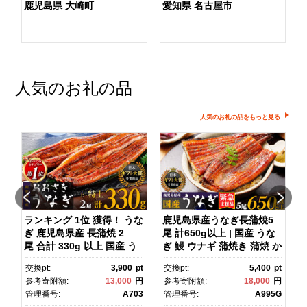
鹿児島県 大崎町
愛知県 名古屋市
人気のお礼の品
人気のお礼の品をもっと見る
ダ
ランキング 1位 獲得！ うな
鹿児島県産うなぎ長蒲焼5
ぎ 鹿児島県産 長蒲焼 2
尾 計650g以上 | 国産 うな
尾 合計 330g 以上 国産 う
ぎ 鰻 ウナギ 蒲焼き 蒲焼 か
ス
なぎ 鰻 ウナギ 蒲焼き 蒲
ばやき unagi うなぎ蒲
pt
交換pt:
3,900
pt
交換pt:
5,400
pt
焼 かばやき 魚 魚介 魚貝 海
焼 土用丑の日 土用の丑の
円
参考寄附額:
13,000
円
参考寄附額:
18,000
円
鮮 うな重 ひつまぶし 蒲
日 丑の日 魚 魚介 魚貝 海
1
管理番号:
A703
管理番号:
A995G
焼 訳あり ギフト 人気 おす
鮮 うな重 蒲焼 訳あり ギフ