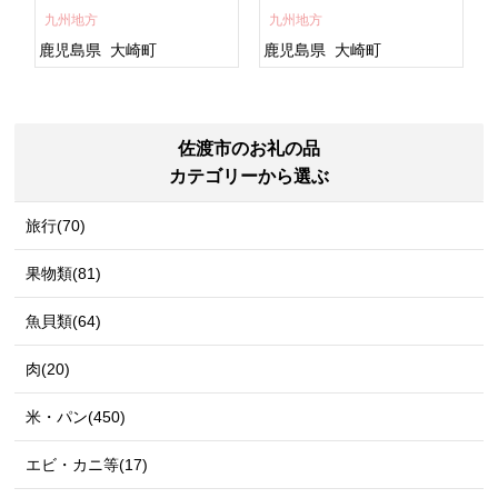
すめ 鹿児島県 大崎町 大隅
ト 人気 おすすめ 鹿児島
九州地方
九州地方
半島 A703
県 大崎町 大隅半
島 A995G 【会員限定のお
鹿児島県
大崎町
鹿児島県
大崎町
礼の品】【うなぎ蒲焼 国
産 うなぎ unagi 鰻 ウナ
ギ うなぎ蒲焼】
佐渡市のお礼の品
カテゴリーから選ぶ
旅行(70)
果物類(81)
魚貝類(64)
肉(20)
米・パン(450)
エビ・カニ等(17)