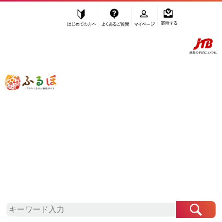
はじめての方へ
よくあるご質問
マイページ
寄附する
ふるぽ JTBのふるさと納税サイト
「ふるさと納税」TOP
佐渡市 お礼の品から探す
魚貝類
”魚貝類” 新潟県
佐渡市
のお礼の品一覧
さらに検索条件を絞り込む
魚貝類
検索条件に一致するお礼の品はありま