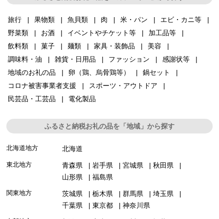
旅行
果物類
魚貝類
肉
米・パン
エビ・カニ等
野菜類
お酒
イベントやチケット等
加工品等
飲料類
菓子
麺類
家具・装飾品
美容
調味料・油
雑貨・日用品
ファッション
感謝状等
地域のお礼の品
卵（鶏、烏骨鶏等）
鍋セット
コロナ被害事業者支援
スポーツ・アウトドア
民芸品・工芸品
電化製品
ふるさと納税お礼の品を「地域」から探す
北海道地方
北海道
東北地方
青森県
岩手県
宮城県
秋田県
山形県
福島県
関東地方
茨城県
栃木県
群馬県
埼玉県
千葉県
東京都
神奈川県