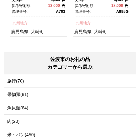
焼 かばやき 魚 魚介 魚貝 海
焼 土用丑の日 土用の丑の
円
参考寄附額:
13,000
円
参考寄附額:
18,000
円
宿
鮮 うな重 ひつまぶし 蒲
日 丑の日 魚 魚介 魚貝 海
7
管理番号:
A703
管理番号:
A995G
チ
焼 訳あり ギフト 人気 おす
鮮 うな重 蒲焼 訳あり ギフ
すめ 鹿児島県 大崎町 大隅
ト 人気 おすすめ 鹿児島
九州地方
九州地方
グ
半島 A703
県 大崎町 大隅半
島 A995G 【会員限定のお
鹿児島県
大崎町
鹿児島県
大崎町
礼の品】【うなぎ蒲焼 国
産 うなぎ unagi 鰻 ウナ
ギ うなぎ蒲焼】
佐渡市のお礼の品
カテゴリーから選ぶ
旅行(70)
果物類(81)
魚貝類(64)
肉(20)
米・パン(450)