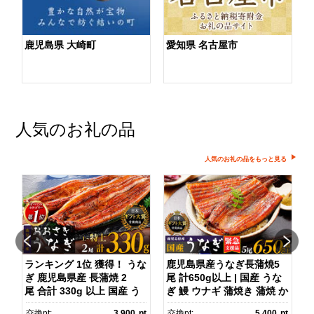
鹿児島県 大崎町
愛知県 名古屋市
人気のお礼の品
人気のお礼の品をもっと見る
】
ランキング 1位 獲得！ うな
鹿児島県産うなぎ長蒲焼5
ぎ 鹿児島県産 長蒲焼 2
尾 計650g以上 | 国産 うな
尾 合計 330g 以上 国産 う
ぎ 鰻 ウナギ 蒲焼き 蒲焼 か
)
なぎ 鰻 ウナギ 蒲焼き 蒲
ばやき unagi うなぎ蒲
pt
交換pt:
3,900
pt
交換pt:
5,400
pt