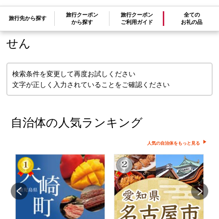
旅行クーポン
旅行クーポン
全ての
旅行先から探す
検索条件に一致するお礼の品はありま
から探す
ご利用ガイド
お礼の品
せん
検索条件を変更して再度お試しください
文字が正しく入力されていることをご確認ください
自治体の人気ランキング
人気の自治体をもっと見る