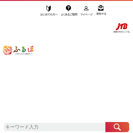
はじめての方へ
よくあるご質問
マイページ
寄附する
ふるぽ JTBのふるさと納税サイト
「ふるさと納税」TOP
佐渡市 お礼の品から探す
菓子
ケーキ・カステラ
ロールケーキ
”ロールケーキ” 新潟県
佐渡市
のお礼の
品一覧
さらに検索条件を絞り込む
ロールケーキ