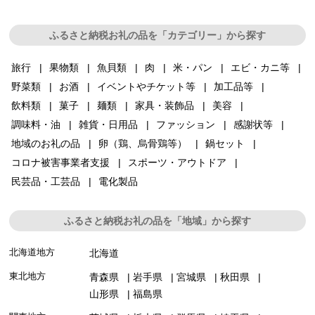
ふるさと納税お礼の品を「カテゴリー」から探す
旅行
果物類
魚貝類
肉
米・パン
エビ・カニ等
野菜類
お酒
イベントやチケット等
加工品等
飲料類
菓子
麺類
家具・装飾品
美容
調味料・油
雑貨・日用品
ファッション
感謝状等
地域のお礼の品
卵（鶏、烏骨鶏等）
鍋セット
コロナ被害事業者支援
スポーツ・アウトドア
民芸品・工芸品
電化製品
ふるさと納税お礼の品を「地域」から探す
北海道地方
北海道
東北地方
青森県
岩手県
宮城県
秋田県
山形県
福島県