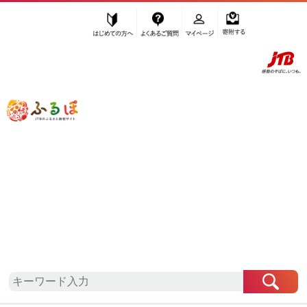
はじめての方へ
よくあるご質問
マイページ
寄附する
ふるぽ JTBのふるさと納税サイト
「ふるさと納税」TOP
南砺市 お礼の品から探す
肉
鶏肉
”鶏肉” 富山県
南砺市
のお礼の品一覧
さらに検索条件を絞り込む
鶏肉
検索結果一覧
1～3件 / 全3件