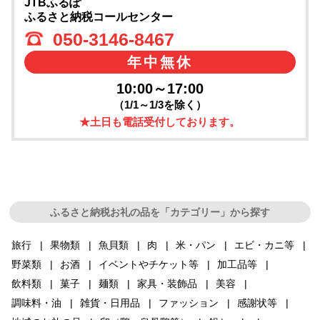
JTBふるぽ
ふるさと納税コールセンター
050-3146-8467
年中無休
10:00～17:00
（1/1～1/3を除く）
★土日も電話受付しております。
ふるさと納税お礼の品を「カテゴリー」から探す
旅行
果物類
魚貝類
肉
米・パン
エビ・カニ等
野菜類
お酒
イベントやチケット等
加工品等
飲料類
菓子
麺類
家具・装飾品
美容
調味料・油
雑貨・日用品
ファッション
感謝状等