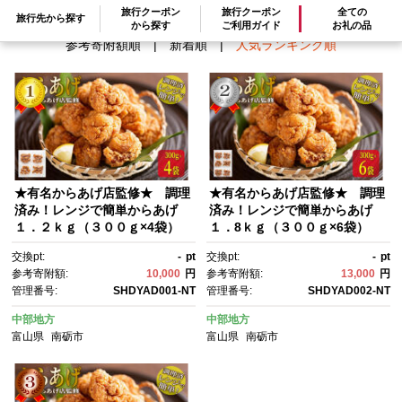
旅行クーポン
旅行クーポン
全ての
旅行先から探す
から探す
ご利用ガイド
お礼の品
参考寄附額順
|
新着順
|
人気ランキング順
★有名からあげ店監修★ 調理
★有名からあげ店監修★ 調理
済み！レンジで簡単からあげ
済み！レンジで簡単からあげ
１．２ｋｇ（３００ｇ×4袋）
１．8ｋｇ（３００ｇ×6袋）
交換pt:
-
pt
交換pt:
-
pt
参考寄附額:
10,000
円
参考寄附額:
13,000
円
管理番号:
SHDYAD001-NT
管理番号:
SHDYAD002-NT
中部地方
中部地方
富山県
南砺市
富山県
南砺市