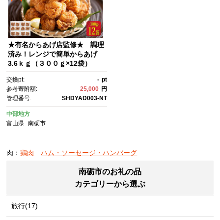
★有名からあげ店監修★ 調理
済み！レンジで簡単からあげ
3.6ｋｇ（３００ｇ×12袋）
交換pt:
-
pt
参考寄附額:
25,000
円
管理番号:
SHDYAD003-NT
中部地方
富山県
南砺市
肉：
鶏肉
ハム・ソーセージ・ハンバーグ
南砺市のお礼の品
カテゴリーから選ぶ
旅行(17)