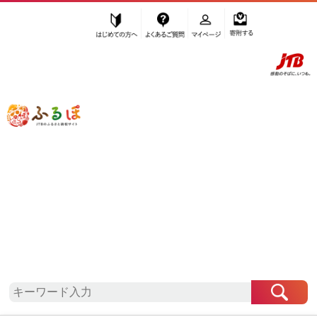
はじめての方へ
よくあるご質問
マイページ
寄附する
ふるぽ JTBのふるさと納税サイト
「ふるさと納税」TOP
南砺市 お礼の品から探す
野菜類
”野菜類” 富山県
南砺市
のお礼の品一覧
さらに検索条件を絞り込む
野菜類
検索結果一覧
1～3件 / 全3件