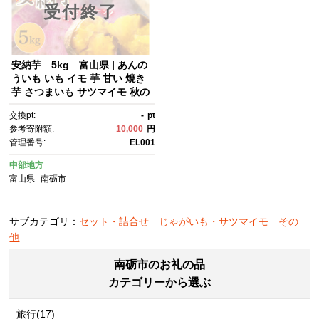
受付終了
安納芋 5kg 富山県 | あんの
ういも いも イモ 芋 甘い 焼き
芋 さつまいも サツマイモ 秋の
味覚 地元特産品 野菜 産地直
交換pt:
-
pt
送 人気 おすすめ 送料無料
参考寄附額:
10,000
円
管理番号:
EL001
中部地方
富山県
南砺市
サブカテゴリ：
セット・詰合せ
じゃがいも・サツマイモ
その
他
南砺市のお礼の品
カテゴリーから選ぶ
旅行(17)