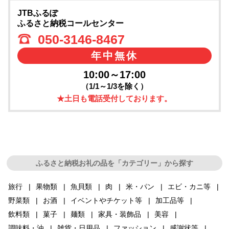
JTBふるぽ
ふるさと納税コールセンター
050-3146-8467
年中無休
10:00～17:00
（1/1～1/3を除く）
★土日も電話受付しております。
ふるさと納税お礼の品を「カテゴリー」から探す
旅行
果物類
魚貝類
肉
米・パン
エビ・カニ等
野菜類
お酒
イベントやチケット等
加工品等
飲料類
菓子
麺類
家具・装飾品
美容
調味料・油
雑貨・日用品
ファッション
感謝状等