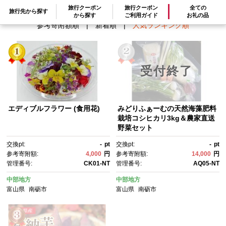
旅行クーポン
旅行クーポン
全ての
旅行先から探す
から探す
ご利用ガイド
お礼の品
参考寄附額順
|
新着順
|
人気ランキング順
受付終了
エディブルフラワー (食用花)
みどりふぁーむの天然海藻肥料
栽培コシヒカリ3kg＆農家直送
野菜セット
交換pt:
-
pt
交換pt:
-
pt
参考寄附額:
4,000
円
参考寄附額:
14,000
円
管理番号:
CK01-NT
管理番号:
AQ05-NT
中部地方
中部地方
富山県
南砺市
富山県
南砺市