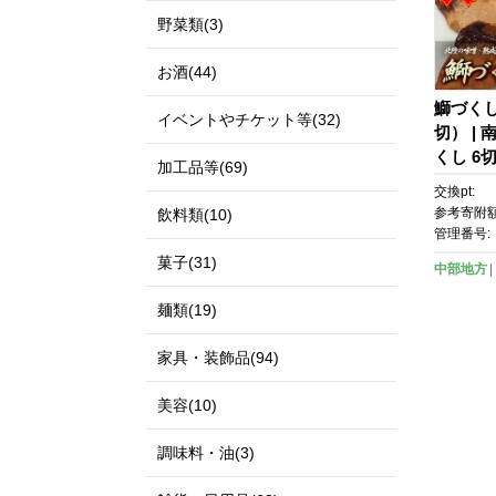
野菜類(3)
お酒(44)
鰤づくし
イベントやチケット等(32)
切） |
くし 6
加工品等(69)
味噌漬 
交換pt:
め合わせ
参考寄附額
飲料類(10)
鮮 新鮮
管理番号:
送 鰤お
菓子(31)
中部地方
当地グル
月料理 
麺類(19)
気 おす
家具・装飾品(94)
美容(10)
調味料・油(3)