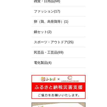
雑貨・日用品(68)
ファッション(17)
卵（鶏、烏骨鶏等）(1)
鍋セット(2)
スポーツ・アウトドア(25)
民芸品・工芸品(69)
電化製品(4)