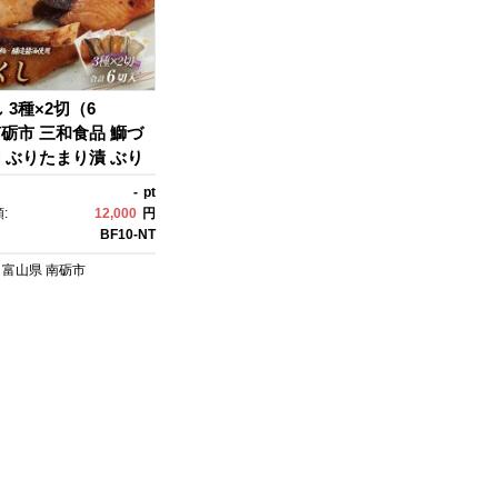
 3種×2切（6
 南砺市 三和食品 鰤づ
切 ぶりたまり漬 ぶり
ぶり西京漬 惣菜 鰤詰
-
pt
 海鮮セット 富山海
:
12,000
円
鰤 職人仕込み 産地直
BF10-NT
取り寄せ 富山名物 ご
富山県
南砺市
メ 年末年始海鮮 正
家庭用 贈答用 冷蔵 人
すめ 送料無料