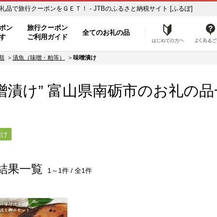
お礼の品一覧 ふるさと納税の返礼品で旅行クーポンをＧＥＴ！ - JTBのふるさと納税サイト [ふるぽ]
ト
ポン
旅行クーポン
全てのお礼の品
はじめ
す
ご利用ガイド
類
漬魚（味噌・粕等）
味噌漬け
噌漬け” 富山県
南砺市
のお礼の品
漬け
結果一覧
1～1件 / 全1件