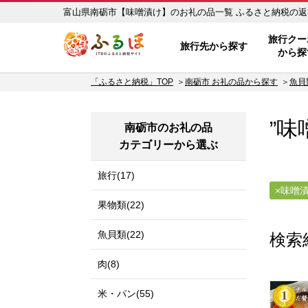
富山県南砺市【味噌漬け】の
ふるぽ JTBのふるさと納税サイ
旅行クー
旅行先から探す
から探
「ふるさと納税」TOP
南砺市 お礼の品から探す
魚貝
”味
南砺市のお礼の品
カテゴリーから選ぶ
旅行(17)
味噌
果物類(22)
魚貝類(22)
検索
肉(8)
米・パン(55)