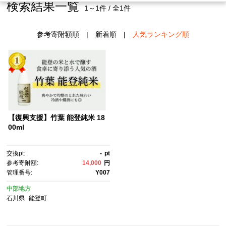
検索結果一覧
1～1件 / 全1件
参考寄附額順
|
新着順
|
人気ランキング順
【復興支援】竹葉 能登純米 18
00ml
交換pt:
-
pt
参考寄附額:
14,000
円
管理番号:
Y007
中部地方
石川県
能登町