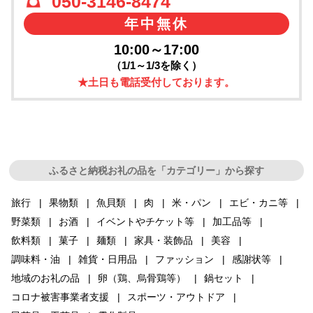
050-3146-8474
年中無休
10:00～17:00
（1/1～1/3を除く）
★土日も電話受付しております。
ふるさと納税お礼の品を「カテゴリー」から探す
旅行
果物類
魚貝類
肉
米・パン
エビ・カニ等
野菜類
お酒
イベントやチケット等
加工品等
飲料類
菓子
麺類
家具・装飾品
美容
調味料・油
雑貨・日用品
ファッション
感謝状等
地域のお礼の品
卵（鶏、烏骨鶏等）
鍋セット
コロナ被害事業者支援
スポーツ・アウトドア