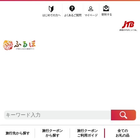
はじめての方へ
よくあるご質問
マイページ
寄附する
ふるぽ JTBのふるさと納税サイト
「ふるさと納税」TOP
能登町 お礼の品から探す
お酒
日本酒
純米酒
”純米酒” 石川県
能登町
のお礼の品一覧
さらに検索条件を絞り込む
純米酒
旅行クーポン
旅行クーポン
全ての
旅行先から探す
から探す
ご利用ガイド
お礼の品