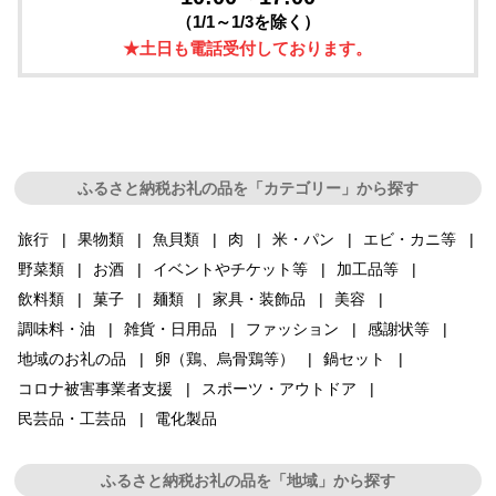
（1/1～1/3を除く）
★土日も電話受付しております。
ふるさと納税お礼の品を「カテゴリー」から探す
旅行
果物類
魚貝類
肉
米・パン
エビ・カニ等
野菜類
お酒
イベントやチケット等
加工品等
飲料類
菓子
麺類
家具・装飾品
美容
調味料・油
雑貨・日用品
ファッション
感謝状等
地域のお礼の品
卵（鶏、烏骨鶏等）
鍋セット
コロナ被害事業者支援
スポーツ・アウトドア
民芸品・工芸品
電化製品
ふるさと納税お礼の品を「地域」から探す