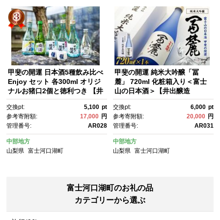
甲斐の開運 日本酒5種飲み比べ
甲斐の開運 純米大吟醸「冨
Enjoy セット 各300ml オリジ
麓」 720ml 化粧箱入り＜富士
ナルお猪口2個と徳利つき 【井
山の日本酒＞【井出醸造
出醸造店】 富士河口湖町 地
店】 | 富士河口湖町 地酒 日本
交換pt:
5,100
pt
交換pt:
6,000
pt
酒 伝統の技 日本酒 飲み比べ セ
酒 純米大吟醸 伝統製法 山梨
参考寄附額:
17,000
円
参考寄附額:
20,000
円
ット
県 富士山 湧水 酒蔵 清酒 香り
管理番号:
AR028
管理番号:
AR031
豊か 風味豊か ギフト プレゼン
ト 高級感 お取り寄せ 通販 ふる
中部地方
中部地方
さと納税 人気 おすすめ 送料無
山梨県
富士河口湖町
山梨県
富士河口湖町
料
富士河口湖町のお礼の品
カテゴリーから選ぶ