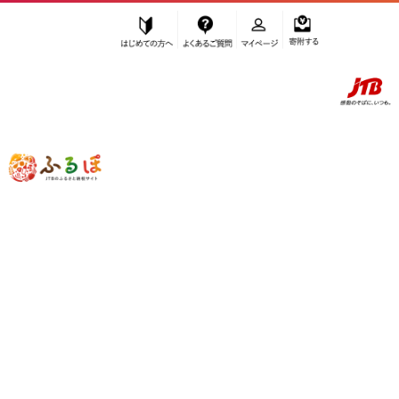
はじめての方へ
よくあるご質問
マイページ
寄附する
ふるぽ JTBのふるさと納税サイト
「ふるさと納税」TOP
富士河口湖町 お礼の品から探す
お酒
日本酒
純米大吟醸酒
”純米大吟醸酒” 山梨県
富士河口湖町
の
お礼の品一覧
さらに検索条件を絞り込む
純米大吟醸酒