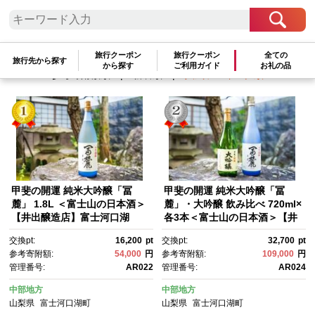
検索結果一覧
1～4件 / 全4件
旅行クーポン
旅行クーポン
全ての
旅行先から探す
から探す
ご利用ガイド
お礼の品
参考寄附額順
|
新着順
|
人気ランキング順
甲斐の開運 純米大吟醸「冨
甲斐の開運 純米大吟醸「冨
麓」 1.8L ＜富士山の日本酒＞
麓」・大吟醸 飲み比べ 720ml×
【井出醸造店】富士河口湖
各3本＜富士山の日本酒＞【井
町 地元の名酒 甲斐の開運 純米
出醸造店】 富士河口湖町 富
交換pt:
16,200
pt
交換pt:
32,700
pt
大吟醸 冨麓 1.8L
士山 日本酒 伝統製法 高級酒 酒
参考寄附額:
54,000
円
参考寄附額:
109,000
円
蔵 山梨県 地酒 風味豊か 香り高
管理番号:
AR022
管理番号:
AR024
い 飲み比べセット
中部地方
中部地方
山梨県
富士河口湖町
山梨県
富士河口湖町