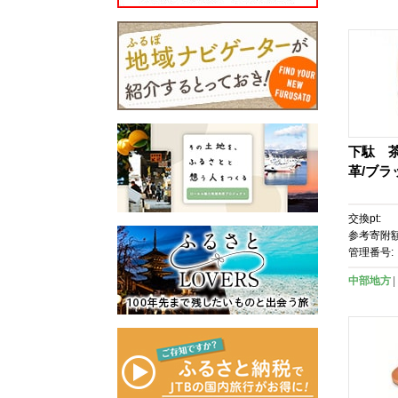
下駄 茶
革/ブラ
交換pt:
参考寄附額
管理番号:
中部地方