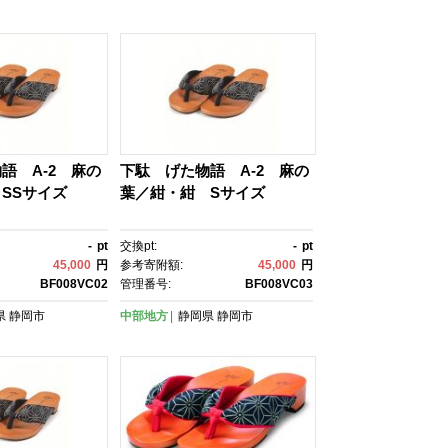
語 A-2 麻の
下駄 げた物語 A-2 麻の
SSサイズ
葉／紺・紺 Sサイズ
-
pt
交換pt:
-
pt
45,000
円
参考寄附額:
45,000
円
BF008VC02
管理番号:
BF008VC03
県
静岡市
中部地方
静岡県
静岡市