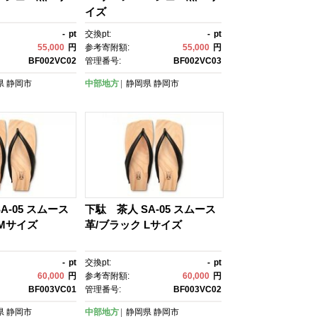
イズ
-
pt
交換pt:
-
pt
55,000
円
参考寄附額:
55,000
円
BF002VC02
管理番号:
BF002VC03
県
静岡市
中部地方
静岡県
静岡市
A-05 スムース
下駄 茶人 SA-05 スムース
 Mサイズ
革/ブラック Lサイズ
-
pt
交換pt:
-
pt
60,000
円
参考寄附額:
60,000
円
BF003VC01
管理番号:
BF003VC02
県
静岡市
中部地方
静岡県
静岡市