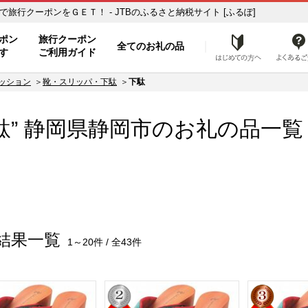
覧 ふるさと納税の返礼品で旅行クーポンをＧＥＴ！ - JTBのふるさと納税サイト [ふるぽ]
ト
ポン
旅行クーポン
全てのお礼の品
はじめ
す
ご利用ガイド
ッション
靴・スリッパ・下駄
下駄
駄” 静岡県
静岡市
のお礼の品一覧
結果一覧
1～20件 / 全43件