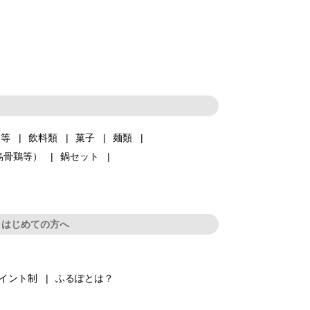
品等
飲料類
菓子
麺類
烏骨鶏等）
鍋セット
はじめての方へ
イント制
ふるぽとは？