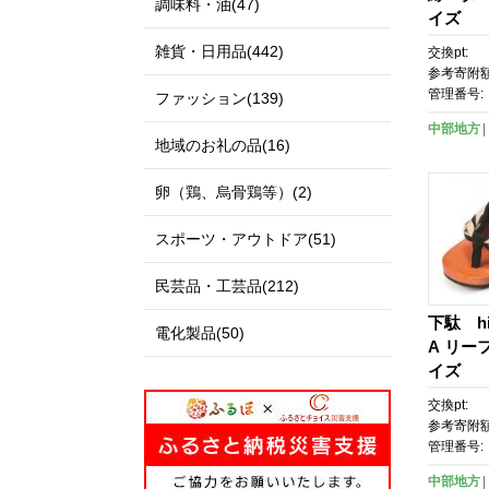
調味料・油(47)
イズ
雑貨・日用品(442)
交換pt:
参考寄附額
管理番号:
ファッション(139)
中部地方
地域のお礼の品(16)
卵（鶏、烏骨鶏等）(2)
スポーツ・アウトドア(51)
民芸品・工芸品(212)
下駄 hit
電化製品(50)
A リー
イズ
交換pt:
参考寄附額
管理番号:
中部地方