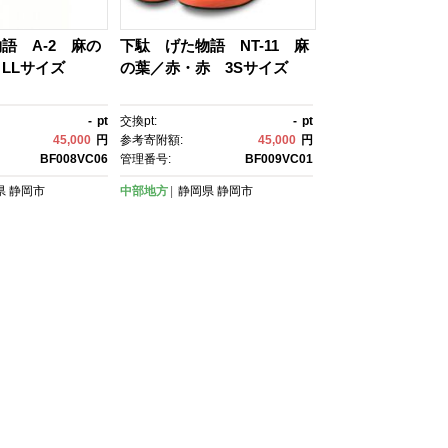
語 A-2 麻の
下駄 げた物語 NT-11 麻
LLサイズ
の葉／赤・赤 3Sサイズ
-
pt
交換pt:
-
pt
45,000
円
参考寄附額:
45,000
円
BF008VC06
管理番号:
BF009VC01
県
静岡市
中部地方
静岡県
静岡市