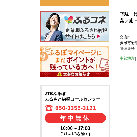
下駄 げ
葉／紺
交換pt:
参考寄附額
管理番号:
中部地方
JTBふるぽ
ふるさと納税コールセンター
050-3355-3121
年中無休
10:00～17:00
(1/1～1/3を除く)