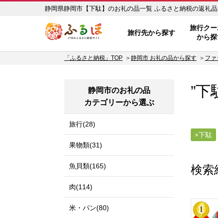
静岡県静岡市【下駄】のお礼の品一
ふるぽ JTBのふるさと納税サイ
旅行クー
旅行先から探す
から探
「ふるさと納税」TOP
静岡市 お礼の品から探す
ファ
”下
静岡市のお礼の品
カテゴリーから選ぶ
旅行(28)
下駄
果物類(31)
魚貝類(165)
検索
肉(114)
米・パン(80)