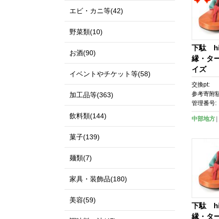
エビ・カニ等(42)
野菜類(10)
下駄 hit
お酒(90)
縁・ター
イズ
イベントやチケット等(58)
交換pt:
参考寄附額
加工品等(363)
管理番号:
飲料類(144)
中部地方
菓子(139)
麺類(7)
家具・装飾品(180)
美容(59)
下駄 hit
縁・ター