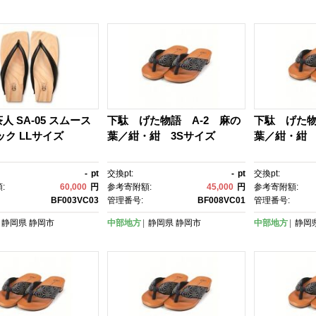
人 SA-05 スムース
下駄 げた物語 A-2 麻の
下駄 げた物
ック LLサイズ
葉／紺・紺 3Sサイズ
葉／紺・紺 
-
pt
交換pt:
-
pt
交換pt:
:
60,000
円
参考寄附額:
45,000
円
参考寄附額:
BF003VC03
管理番号:
BF008VC01
管理番号:
静岡県
静岡市
中部地方
静岡県
静岡市
中部地方
静岡