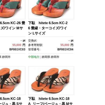
6.5cm KC-26 畳
下駄 hitete 6.5cm KC-2
ズ/ワイン Mサ
6 畳縁・ターコイズ/ワイ
ン Lサイズ
-
pt
交換pt:
-
pt
55,000
円
参考寄附額:
55,000
円
BF001VC03
管理番号:
BF001VC04
県
静岡市
中部地方
静岡県
静岡市
6.5cm KC-18
下駄 hitete 6.5cm KC-18
ージュ・黒 Sサ
A リーフ/ベージュ・黒 Mサ