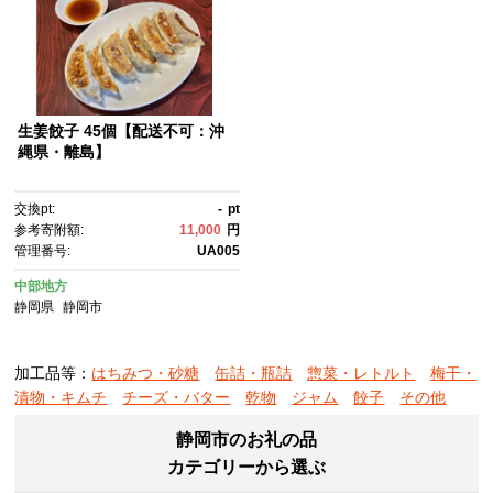
生姜餃子 45個【配送不可：沖
縄県・離島】
交換pt:
-
pt
参考寄附額:
11,000
円
管理番号:
UA005
中部地方
静岡県
静岡市
加工品等：
はちみつ・砂糖
缶詰・瓶詰
惣菜・レトルト
梅干・
漬物・キムチ
チーズ・バター
乾物
ジャム
餃子
その他
静岡市のお礼の品
カテゴリーから選ぶ