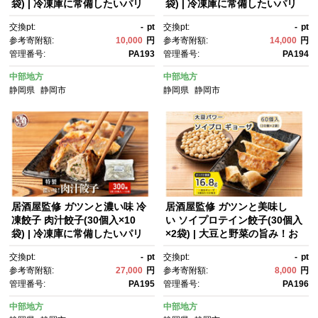
袋) | 冷凍庫に常備したいパリ
袋) | 冷凍庫に常備したいパリ
パリ皮から肉汁じゅわっ 国産
パリ皮から肉汁じゅわっ 国産
交換pt:
-
pt
交換pt:
-
pt
野菜と豚肉の旨みあふれる本格
野菜と豚肉の旨みあふれる本格
参考寄附額:
10,000
円
参考寄附額:
14,000
円
ごちそう餃子おつまみに
ごちそう餃子おつまみに
管理番号:
PA193
管理番号:
PA194
中部地方
中部地方
静岡県
静岡市
静岡県
静岡市
居酒屋監修 ガツンと濃い味 冷
居酒屋監修 ガツンと美味し
凍餃子 肉汁餃子(30個入×10
い ソイプロテイン餃子(30個入
袋) | 冷凍庫に常備したいパリ
×2袋) | 大豆と野菜の旨み！お
パリ皮から肉汁じゅわっ 国産
肉不使用なのに満足感 植物性
交換pt:
-
pt
交換pt:
-
pt
野菜と豚肉の旨みあふれる本格
餃子だからヘルシーで罪悪感な
参考寄附額:
27,000
円
参考寄附額:
8,000
円
ごちそう餃子おつまみに
し高たんぱく筋トレのお供
管理番号:
PA195
管理番号:
PA196
中部地方
中部地方