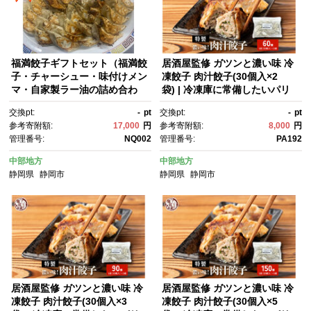
福満餃子ギフトセット（福満餃
居酒屋監修 ガツンと濃い味 冷
子・チャーシュー・味付けメン
凍餃子 肉汁餃子(30個入×2
マ・自家製ラー油の詰め合わ
袋) | 冷凍庫に常備したいパリ
せ）
パリ皮から肉汁じゅわっ 国産
交換pt:
-
pt
交換pt:
-
pt
野菜と豚肉の旨みあふれる本格
参考寄附額:
17,000
円
参考寄附額:
8,000
円
ごちそう餃子おつまみに
管理番号:
NQ002
管理番号:
PA192
中部地方
中部地方
静岡県
静岡市
静岡県
静岡市
居酒屋監修 ガツンと濃い味 冷
居酒屋監修 ガツンと濃い味 冷
凍餃子 肉汁餃子(30個入×3
凍餃子 肉汁餃子(30個入×5