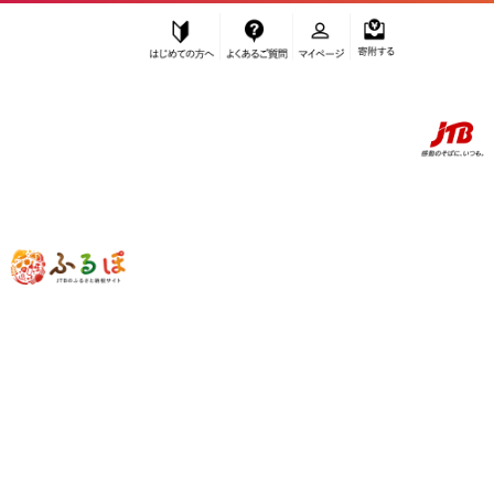
はじめての方へ
よくあるご質問
マイページ
寄附する
ふるぽ JTBのふるさと納税サイト
「ふるさと納税」TOP
静岡市 お礼の品から探す
加工品等
餃子
”餃子” 静岡県
静岡市
のお礼の品一覧
さらに検索条件を絞り込む
餃子
検索結果一覧
1～17件 / 全17件