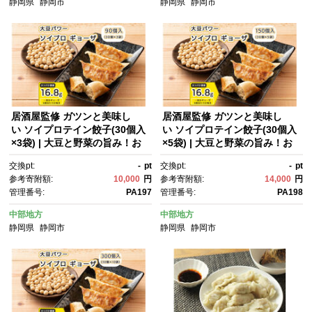
静岡県
静岡市
静岡県
静岡市
居酒屋監修 ガツンと美味し
居酒屋監修 ガツンと美味し
い ソイプロテイン餃子(30個入
い ソイプロテイン餃子(30個入
×3袋) | 大豆と野菜の旨み！お
×5袋) | 大豆と野菜の旨み！お
肉不使用なのに満足感 植物性
肉不使用なのに満足感 植物性
交換pt:
-
pt
交換pt:
-
pt
餃子だからヘルシーで罪悪感な
餃子だからヘルシーで罪悪感な
参考寄附額:
10,000
円
参考寄附額:
14,000
円
し高たんぱく筋トレのお供
し高たんぱく筋トレのお供
管理番号:
PA197
管理番号:
PA198
中部地方
中部地方
静岡県
静岡市
静岡県
静岡市