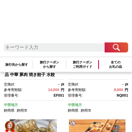
参考寄附額順
|
新着順
|
人気ランキング順
旅行クーポン
旅行クーポン
全ての
【ホワイト餃子】16個入×4パ
福満餃子 10個入り 3箱
旅行先から探す
から探す
ご利用ガイド
お礼の品
ック 餃子 冷凍 惣菜 加工食
品 中華 豚肉 焼き餃子 水餃
子 蒸し餃子 餃子鍋 中華総菜 中
交換pt:
-
pt
交換pt:
-
pt
華惣菜 点心 おかず 冷凍餃子 冷
参考寄附額:
14,000
円
参考寄附額:
8,000
円
凍食品 お取り寄せ おつまみ ビ
管理番号:
EF001
管理番号:
NQ001
ールに合う 餃子名店 SNS話
題 人気 おすすめ 送料無料
中部地方
中部地方
静岡県
静岡市
静岡県
静岡市