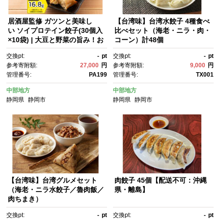
居酒屋監修 ガツンと美味し
【台湾味】台湾水餃子 4種食べ
い ソイプロテイン餃子(30個入
比べセット（海老・ニラ・肉・
×10袋) | 大豆と野菜の旨み！お
コーン）計48個
肉不使用なのに満足感 植物性
交換pt:
-
pt
交換pt:
-
pt
餃子だからヘルシーで罪悪感な
参考寄附額:
27,000
円
参考寄附額:
9,000
円
し高たんぱく筋トレのお供
管理番号:
PA199
管理番号:
TX001
中部地方
中部地方
静岡県
静岡市
静岡県
静岡市
【台湾味】台湾グルメセット
肉餃子 45個【配送不可：沖縄
（海老・ニラ水餃子／魯肉飯／
県・離島】
肉ちまき）
交換pt:
-
pt
交換pt:
-
pt