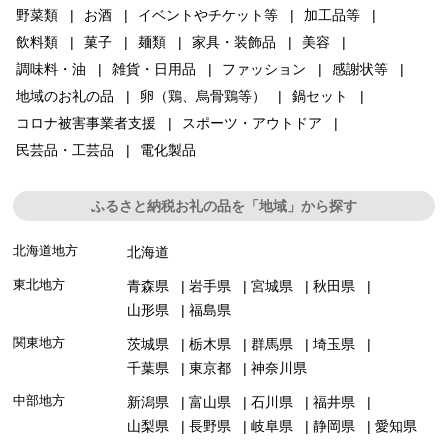
野菜類
お酒
イベントやチケット等
加工品等
飲料類
菓子
麺類
家具・装飾品
美容
調味料・油
雑貨・日用品
ファッション
感謝状等
地域のお礼の品
卵（鶏、烏骨鶏等）
鍋セット
コロナ被害事業者支援
スポーツ・アウトドア
民芸品・工芸品
電化製品
ふるさと納税お礼の品を「地域」から探す
北海道地方
北海道
東北地方
青森県
岩手県
宮城県
秋田県
山形県
福島県
関東地方
茨城県
栃木県
群馬県
埼玉県
千葉県
東京都
神奈川県
中部地方
新潟県
富山県
石川県
福井県
山梨県
長野県
岐阜県
静岡県
愛知県