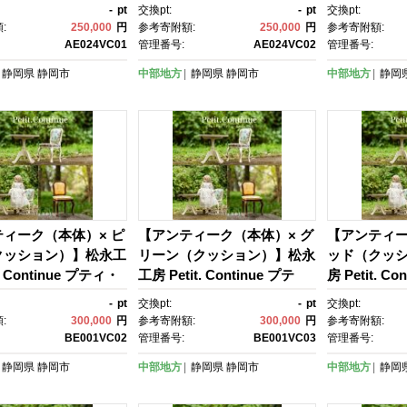
付)
-
pt
交換pt:
-
pt
交換pt:
:
250,000
円
参考寄附額:
250,000
円
参考寄附額:
AE024VC01
管理番号:
AE024VC02
管理番号:
静岡県
静岡市
中部地方
静岡県
静岡市
中部地方
静岡
ィーク（本体）× ピ
【アンティーク（本体）× グ
【アンティー
クッション）】松永工
リーン（クッション）】松永
ッド（クッ
t. Continue プティ・
工房 Petit. Continue プテ
房 Petit. C
ミニチュア家具 1／3
ィ・チェア ミニチュア家具 1
チェア ミニ
-
pt
交換pt:
-
pt
交換pt:
ール家具 ドール 40～
／3家具 ドール家具 ドール 4
家具 ドール家
:
300,000
円
参考寄附額:
300,000
円
参考寄附額:
チ対応 インテリア ア
0～60センチ対応 インテリ
60センチ対
BE001VC02
管理番号:
BE001VC03
管理番号:
ク家具 木製 椅子 チ
ア アンティーク家具 木製 椅
ンティーク家
静岡県
静岡市
中部地方
静岡県
静岡市
中部地方
静岡
こ脚 プティ・ドゥ・
子 チェア ねこ脚 プティ・ド
ェア ねこ脚
ィーニュ
ゥ・カンティーニュ
カンティー