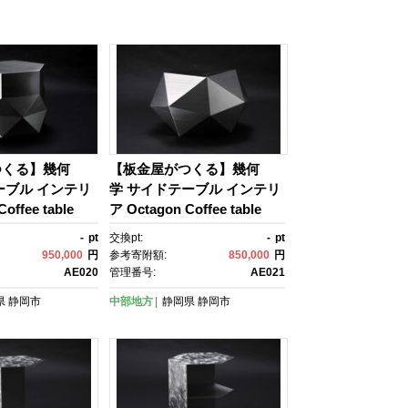
つくる】幾何
【板金屋がつくる】幾何
ーブル インテリ
学 サイドテーブル インテリ
offee table
ア Octagon Coffee table
-
pt
交換pt:
-
pt
950,000
円
参考寄附額:
850,000
円
AE020
管理番号:
AE021
県
静岡市
中部地方
静岡県
静岡市