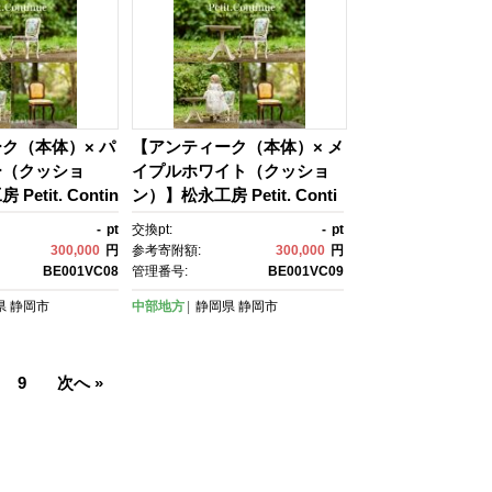
ク（本体）× パ
【アンティーク（本体）× メ
ー（クッショ
イプルホワイト（クッショ
etit. Contin
ン）】松永工房 Petit. Conti
・チェア ミニチュ
nue プティ・チェア ミニチ
-
pt
交換pt:
-
pt
家具 ドール家
ュア家具 1／3家具 ドール家
300,000
円
参考寄附額:
300,000
円
0～60センチ対
具 ドール 40～60センチ対
BE001VC08
管理番号:
BE001VC09
ア アンティーク
応 インテリア アンティーク
県
静岡市
中部地方
静岡県
静岡市
子 チェア ねこ
家具 木製 椅子 チェア ねこ
ドゥ・カンティ
脚 プティ・ドゥ・カンティ
ーニュ
9
次へ »