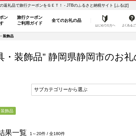
装飾品】のお礼の品一覧 ふるさと納税の返礼品で旅行クーポンをＧＥＴ！ - JTBのふるさと納税サイト [ふるぽ]
ト
ポン
旅行クーポン
全てのお礼の品
はじめ
す
ご利用ガイド
・装飾品
具・装飾品” 静岡県
静岡市
のお礼
・装飾品
結果一覧
1～20件 / 全180件