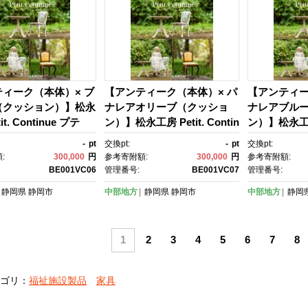
ィーク（本体）× ブ
【アンティーク（本体）× パ
【アンティー
（クッション）】松永
ナレアオリーブ（クッショ
ナレアブル
it. Continue プテ
ン）】松永工房 Petit. Contin
ン）】松永工房 P
ア ミニチュア家具 1
ue プティ・チェア ミニチュ
ue プティ
-
pt
交換pt:
-
pt
交換pt:
 ドール家具 ドール 4
ア家具 1／3家具 ドール家
ア家具 1／3
:
300,000
円
参考寄附額:
300,000
円
参考寄附額:
センチ対応 インテリ
具 ドール 40～60センチ対
具 ドール 4
BE001VC06
管理番号:
BE001VC07
管理番号:
ティーク家具 木製 椅
応 インテリア アンティーク
応 インテリ
静岡県
静岡市
中部地方
静岡県
静岡市
中部地方
静岡
ア ねこ脚 プティ・ド
家具 木製 椅子 チェア ねこ
家具 木製 椅
ンティーニュ
脚 プティ・ドゥ・カンティ
脚 プティ・
ーニュ
ーニュ
1
2
3
4
5
6
7
8
ゴリ：
福祉施設製品
家具