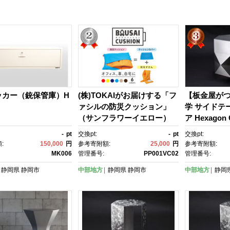
ッカー（銃保管庫）H
(株)TOKAIがお届けする「フ
【板金屋が
ァシルの防災クッション」
学 サイドテ
（サンフラワーイエロー）
ア Hexagon C
-
pt
交換pt:
-
pt
交換pt:
:
150,000
円
参考寄附額:
25,000
円
参考寄附額:
MK006
管理番号:
PP001VC02
管理番号:
静岡県
静岡市
中部地方
静岡県
静岡市
中部地方
静岡