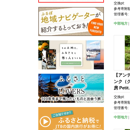
交換pt:
参考寄附額
管理番号:
中部地方
【アンテ
ンク（
房 Peti
チェア 
交換pt:
家具 ド
参考寄附額
60セン
管理番号:
ンティー
中部地方
ェア ね
カンテ