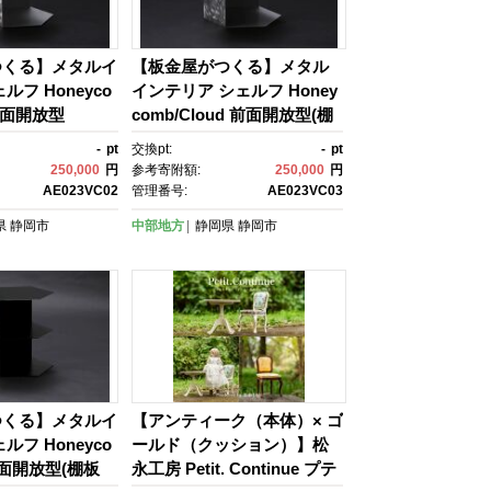
つくる】メタルイ
【板金屋がつくる】メタル
ルフ Honeyco
インテリア シェルフ Honey
 前面開放型
comb/Cloud 前面開放型(棚
板付)
-
pt
交換pt:
-
pt
250,000
円
参考寄附額:
250,000
円
AE023VC02
管理番号:
AE023VC03
県
静岡市
中部地方
静岡県
静岡市
つくる】メタルイ
【アンティーク（本体）× ゴ
ルフ Honeyco
ールド（クッション）】松
 前面開放型(棚板
永工房 Petit. Continue プテ