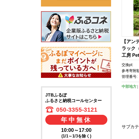
【アンテ
ラック
工房 Pet
ィ・チェ
交換pt:
／3家具
参考寄附額
0～60
管理番号:
ア アン
中部地方
子 チェ
JTBふるぽ
ゥ・カ
ふるさと納税コールセンター
050-3355-3121
年中無休
サブカテ
10:00～17:00
(1/1～1/3を除く)