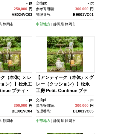
ィ・チェア ミニチュア家
-
pt
交換pt:
-
pt
具 1／3家具 ドール家具 ドー
250,000
円
参考寄附額:
300,000
円
ル 40～60センチ対応 イン
AE024VC03
管理番号:
BE001VC01
テリア アンティーク家具 木
県
静岡市
中部地方
静岡県
静岡市
製 椅子 チェア ねこ脚 プテ
ィ・ドゥ・カンティーニュ
ク（本体）× レ
【アンティーク（本体）× グ
ション）】松永工
レー（クッション）】松永
ontinue プティ・
工房 Petit. Continue プテ
チュア家具 1／3
ィ・チェア ミニチュア家
-
pt
交換pt:
-
pt
具 ドール 40～
具 1／3家具 ドール家具 ドー
300,000
円
参考寄附額:
300,000
円
応 インテリア ア
ル 40～60センチ対応 イン
BE001VC04
管理番号:
BE001VC05
具 木製 椅子 チ
テリア アンティーク家具 木
県
静岡市
中部地方
静岡県
静岡市
 プティ・ドゥ・
製 椅子 チェア ねこ脚 プテ
ニュ
ィ・ドゥ・カンティーニュ