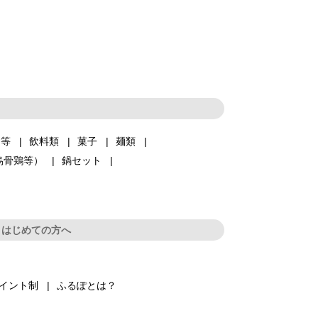
品等
飲料類
菓子
麺類
烏骨鶏等）
鍋セット
はじめての方へ
イント制
ふるぽとは？