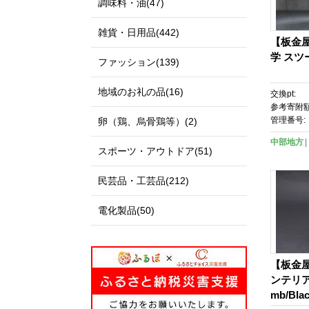
調味料・油(47)
雑貨・日用品(442)
【板金
学 スツール
ファッション(139)
地域のお礼の品(16)
交換pt:
参考寄附額
管理番号:
卵（鶏、烏骨鶏等）(2)
中部地方
スポーツ・アウトドア(51)
民芸品・工芸品(212)
電化製品(50)
【板金
ンテリア 
mb/Bl