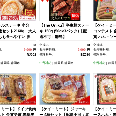
ールステーキ 小分
【The Oniku】半生極ステー
【ケイ・ミ
量セット2160g 大人
キ 150g (50g×3パック)【配
コンテスト 
もも食べやすい 豚
送不可：離島】
賞 ハム・ソ
ロール 豚バラ 焼くだ
ト【配送不
-
pt
交換pt:
-
pt
交換pt:
ューム ミルフィーユ
縄・離島】
:
9,000
円
参考寄附額:
9,000
円
参考寄附額:
ぶた ブタ チーズ 冷
RJ002
管理番号:
BZ030
管理番号:
静岡県
静岡市
中部地方
静岡県
静岡市
中部地方
静岡
・ミート】ドイツ食肉
【ケイ・ミート】ジャーキ
【ケイ・ミ
ト 金賞受賞 黒糖炭
ー 4種セット【配送不可：北
ースハム・