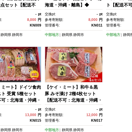
2点セット【配送不
海道・沖縄・離島】◆
ト【配送不
海道・沖縄・離島】◆
縄・離島】
-
pt
交換pt:
-
pt
交換pt:
:
8,000
円
参考寄附額:
8,000
円
参考寄附額:
KN009
管理番号:
KN011
管理番号:
静岡県
静岡市
中部地方
静岡県
静岡市
中部地方
静岡
・ミート】ドイツ食肉
【ケイ・ミート】和牛＆黒
ト 受賞 5種セット
豚 みそ漬け 2種4枚セット
不可：北海道・沖縄・
【配送不可：北海道・沖縄・
◆
離島】◆
-
pt
交換pt:
-
pt
:
13,000
円
参考寄附額:
12,000
円
KN015
管理番号:
KN017
静岡県
静岡市
中部地方
静岡県
静岡市