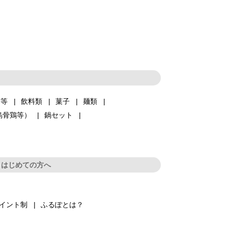
品等
飲料類
菓子
麺類
烏骨鶏等）
鍋セット
はじめての方へ
イント制
ふるぽとは？