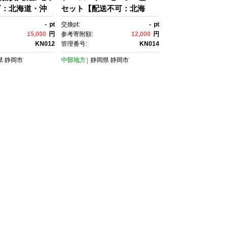
可：北海道・沖
セット【配送不可：北海
◆
道・沖縄・離島】◆
-
pt
交換pt:
-
pt
15,000
円
参考寄附額:
12,000
円
KN012
管理番号:
KN014
県
静岡市
中部地方
静岡県
静岡市