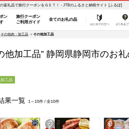
加工品】のお礼の品一覧 ふるさと納税の返礼品で旅行クーポンをＧＥＴ！ - JTBのふるさと納税サイト [ふるぽ]
ト
ポン
旅行クーポン
全てのお礼の品
はじめ
す
ご利用ガイド
その他肉・加工品
その他加工品
の他加工品” 静岡県
静岡市
のお礼
他加工品
結果一覧
1～10件 / 全10件