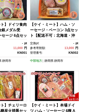
ート】ドイツ食肉
【ケイ・ミート】ハム・ソ
金銀メダル受
ーセージ・ベーコン 3点セッ
ーセージ 6点セッ
ト【配送不可：北海道・沖
可：北海道・沖
縄・離島】◆
-
pt
交換pt:
-
pt
◆
11,000
円
参考寄附額:
13,000
円
KN001
管理番号:
KN002
県
静岡市
中部地方
静岡県
静岡市
ート】チェリーロ
【ケイ・ミート】本場ドイ
黒糖炭火焼豚セッ
ツ ハム・ソーセージ 6種 A