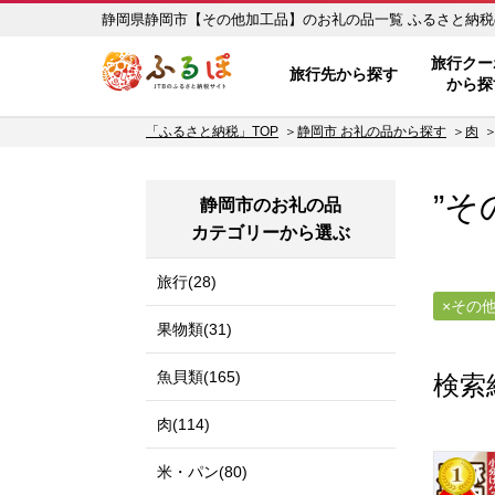
静岡県静岡市【その他
ふるぽ JTBのふるさと納税サイ
旅行クー
旅行先から探す
から探
「ふるさと納税」TOP
静岡市 お礼の品から探す
肉
”そ
静岡市のお礼の品
カテゴリーから選ぶ
旅行(28)
その
果物類(31)
魚貝類(165)
検索
肉(114)
米・パン(80)