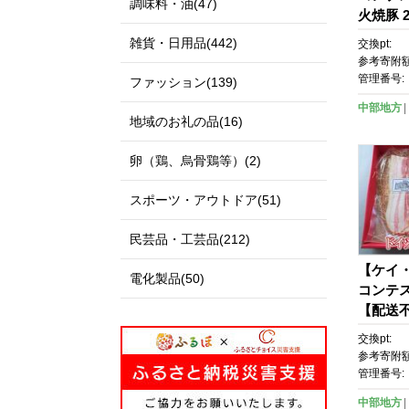
調味料・油(47)
火焼豚 
可：北
雑貨・日用品(442)
交換pt:
参考寄附額
管理番号:
ファッション(139)
中部地方
地域のお礼の品(16)
卵（鶏、烏骨鶏等）(2)
スポーツ・アウトドア(51)
民芸品・工芸品(212)
【ケイ
電化製品(50)
コンテス
【配送
離島】
交換pt:
参考寄附額
管理番号:
中部地方