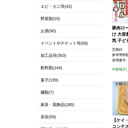
エビ・カニ等(42)
野菜類(10)
豚肉ロ
お酒(90)
け 大容
気 子ど
イベントやチケット等(58)
肉 豚肉
交換pt:
け ボリ
参考寄附額
加工品等(363)
ロール 
管理番号:
凍 手軽
飲料類(144)
中部地方
菓子(139)
麺類(7)
家具・装飾品(180)
美容(59)
【ケイ
コンテス