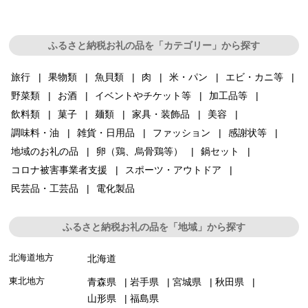
ふるさと納税お礼の品を「カテゴリー」から探す
旅行
果物類
魚貝類
肉
米・パン
エビ・カニ等
野菜類
お酒
イベントやチケット等
加工品等
飲料類
菓子
麺類
家具・装飾品
美容
調味料・油
雑貨・日用品
ファッション
感謝状等
地域のお礼の品
卵（鶏、烏骨鶏等）
鍋セット
コロナ被害事業者支援
スポーツ・アウトドア
民芸品・工芸品
電化製品
ふるさと納税お礼の品を「地域」から探す
北海道地方
北海道
東北地方
青森県
岩手県
宮城県
秋田県
山形県
福島県