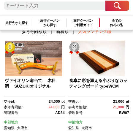
検索結果一覧
1～2件 / 全2件
旅行クーポン
旅行クーポン
全ての
旅行先から探す
から探す
ご利用ガイド
お礼の品
参考寄附額順
|
新着順
|
人気ランキング順
ヴァイオリン肩当て 木目
食卓に彩を添える小ぶりなカッ
調 SUZUKIオリジナル
ティングボード typeWCM
交換pt:
24,000
pt
交換pt:
21,000
pt
参考寄附額:
24,000
円
参考寄附額:
21,000
円
管理番号:
AD84
管理番号:
BW07
中部地方
中部地方
愛知県
大府市
愛知県
大府市