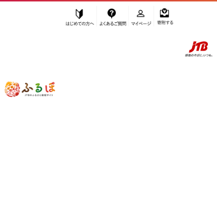
はじめての方へ
よくあるご質問
マイページ
寄附する
ふるぽ JTBのふるさと納税サイト
「ふるさと納税」TOP
大府市 お礼の品から探す
民芸品・工芸品
木工品・竹工品
”木工品・竹工品” 愛知県
大府市
のお礼
の品一覧
さらに検索条件を絞り込む
木工品・竹工品