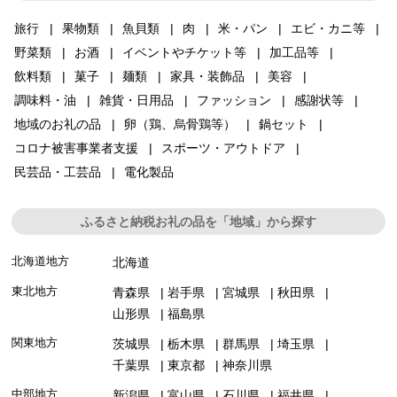
旅行
果物類
魚貝類
肉
米・パン
エビ・カニ等
野菜類
お酒
イベントやチケット等
加工品等
飲料類
菓子
麺類
家具・装飾品
美容
調味料・油
雑貨・日用品
ファッション
感謝状等
地域のお礼の品
卵（鶏、烏骨鶏等）
鍋セット
コロナ被害事業者支援
スポーツ・アウトドア
民芸品・工芸品
電化製品
ふるさと納税お礼の品を「地域」から探す
北海道地方
北海道
東北地方
青森県
岩手県
宮城県
秋田県
山形県
福島県
関東地方
茨城県
栃木県
群馬県
埼玉県
千葉県
東京都
神奈川県
中部地方
新潟県
富山県
石川県
福井県