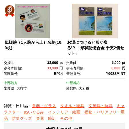
似顔絵（1人胸から上）名刺(10
お湯につけると形が戻
0枚)
る!? 「形状記憶合金 干支2個セ
ット」
交換pt:
33,000
pt
交換pt:
6,000
pt
参考寄附額:
33,000
円
参考寄附額:
6,000
円
管理番号:
BP14
管理番号:
Y002SM-NT
中部地方
中部地方
愛知県
大府市
愛知県
大府市
雑貨・日用品：
食器・グラス
タオル・寝具
文房具・玩具
キャ
ラクター・ぬいぐるみ
インテリア・絵画
福祉・バリアフリー用
品
防災グッズ
楽器
時計
その他