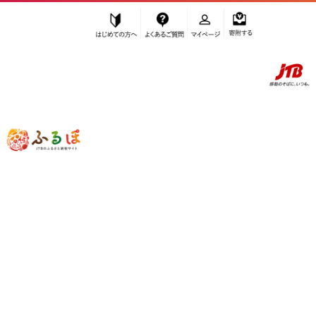
はじめての方へ
よくあるご質問
マイページ
寄附する
ふるぽ JTBのふるさと納税サイト
「ふるさと納税」TOP
大府市 お礼の品から探す
雑貨・日用品
文房具・玩具
”文房具・玩具” 愛知県
大府市
のお礼の
品一覧
さらに検索条件を絞り込む
文房具・玩具