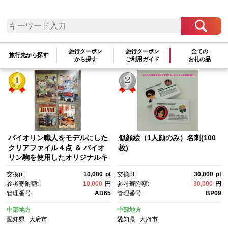
検索結果一覧
1～4件 / 全4件
旅行クーポン
旅行クーポン
全ての
参考寄附額順
|
新着順
|
人気ランキング順
旅行先から探す
から探す
ご利用ガイド
お礼の品
バイオリン職人をモデルにした
似顔絵（1人顔のみ）名刺(100
クリアファイル４点 ＆ バイオ
枚)
リン駒を使用したオリジナルキ
ーホルダー
交換pt:
10,000
pt
交換pt:
30,000
pt
参考寄附額:
10,000
円
参考寄附額:
30,000
円
管理番号:
AD65
管理番号:
BP09
中部地方
中部地方
愛知県
大府市
愛知県
大府市