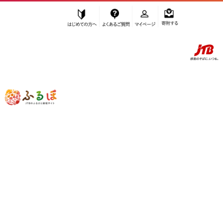
はじめての方へ
よくあるご質問
マイページ
寄附する
ふるぽ JTBのふるさと納税サイト
「ふるさと納税」TOP
大府市 お礼の品から探す
肉
牛肉
サーロイン
”サーロイン” 愛知県
大府市
のお礼の品
一覧
さらに検索条件を絞り込む
サーロイン