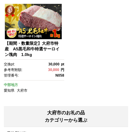
【期間・数量限定】大府市特
産 A5黒毛和牛特選サーロイ
ン塊肉 1.0kg
交換pt:
30,000
pt
参考寄附額:
30,000
円
管理番号:
N058
中部地方
愛知県
大府市
大府市のお礼の品
カテゴリーから選ぶ