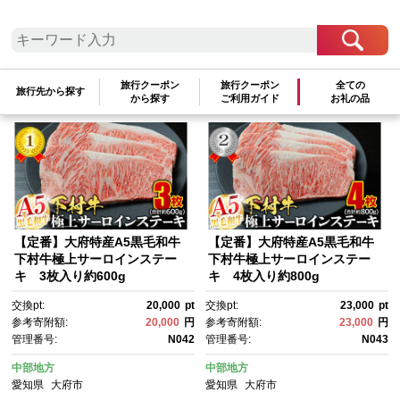
検索結果一覧
1～3件 / 全3件
旅行クーポン
旅行クーポン
全ての
旅行先から探す
参考寄附額順
|
新着順
|
人気ランキング順
から探す
ご利用ガイド
お礼の品
【定番】大府特産A5黒毛和牛
【定番】大府特産A5黒毛和牛
下村牛極上サーロインステー
下村牛極上サーロインステー
キ 3枚入り約600g
キ 4枚入り約800g
交換pt:
20,000
pt
交換pt:
23,000
pt
参考寄附額:
20,000
円
参考寄附額:
23,000
円
管理番号:
N042
管理番号:
N043
中部地方
中部地方
愛知県
大府市
愛知県
大府市