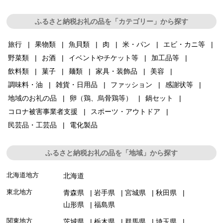
ふるさと納税お礼の品を「カテゴリー」から探す
旅行
果物類
魚貝類
肉
米・パン
エビ・カニ等
野菜類
お酒
イベントやチケット等
加工品等
飲料類
菓子
麺類
家具・装飾品
美容
調味料・油
雑貨・日用品
ファッション
感謝状等
地域のお礼の品
卵（鶏、烏骨鶏等）
鍋セット
コロナ被害事業者支援
スポーツ・アウトドア
民芸品・工芸品
電化製品
ふるさと納税お礼の品を「地域」から探す
北海道地方
北海道
東北地方
青森県
岩手県
宮城県
秋田県
山形県
福島県
関東地方
茨城県
栃木県
群馬県
埼玉県