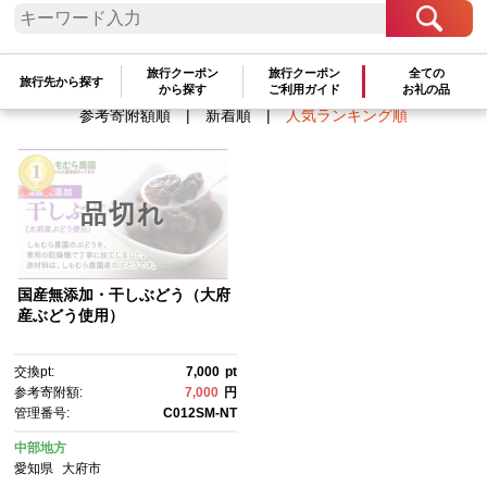
検索結果一覧
1～1件 / 全1件
旅行クーポン
旅行クーポン
全ての
旅行先から探す
から探す
ご利用ガイド
お礼の品
参考寄附額順
|
新着順
|
人気ランキング順
品切れ
国産無添加・干しぶどう（大府
産ぶどう使用）
交換pt:
7,000
pt
参考寄附額:
7,000
円
管理番号:
C012SM-NT
中部地方
愛知県
大府市