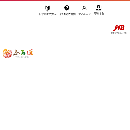
はじめての方へ
よくあるご質問
マイページ
寄附する
ふるぽ JTBのふるさと納税サイト
「ふるさと納税」TOP
大府市 お礼の品から探す
加工品等
乾物
その他乾物
”その他乾物” 愛知県
大府市
のお礼の品
一覧
さらに検索条件を絞り込む
その他乾物