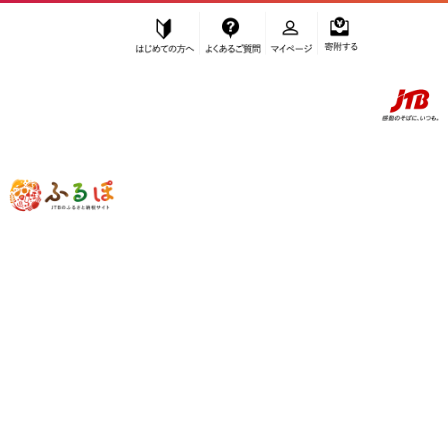
はじめての方へ
よくあるご質問
マイページ
寄附する
ふるぽ JTBのふるさと納税サイト
「ふるさと納税」TOP
大府市 お礼の品から探す
飲料類
果汁飲料
その他果汁飲料
”その他果汁飲料” 愛知県
大府市
のお礼
の品一覧
さらに検索条件を絞り込む
その他果汁飲料