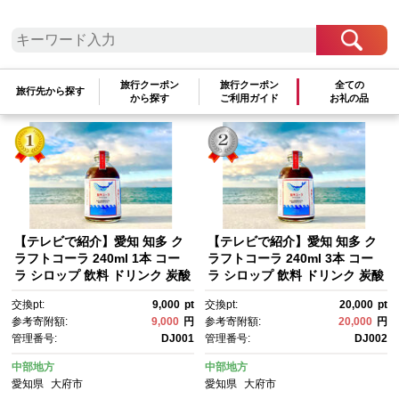
検索結果一覧
1～4件 / 全4件
旅行クーポン
旅行クーポン
全ての
旅行先から探す
参考寄附額順
|
新着順
|
人気ランキング順
から探す
ご利用ガイド
お礼の品
【テレビで紹介】愛知 知多 ク
【テレビで紹介】愛知 知多 ク
ラフトコーラ 240ml 1本 コー
ラフトコーラ 240ml 3本 コー
ラ シロップ 飲料 ドリンク 炭酸
ラ シロップ 飲料 ドリンク 炭酸
割り ソーダ割り ミルク割り お
割り ソーダ割り ミルク割り お
交換pt:
9,000
pt
交換pt:
20,000
pt
酒 アイス アレンジ可能 相性抜
酒 アイス アレンジ可能 相性抜
参考寄附額:
9,000
円
参考寄附額:
20,000
円
群 愛知県産 レモン みかん 人
群 愛知県産 レモン みかん 人
管理番号:
DJ001
管理番号:
DJ002
気 おすすめ 大府市
気 おすすめ 大府市
中部地方
中部地方
愛知県
大府市
愛知県
大府市