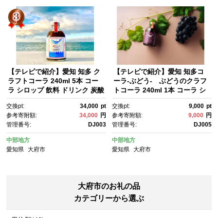
【テレビで紹介】愛知 知多 ク
【テレビで紹介】愛知 知多コ
ラフトコーラ 240ml 5本 コー
ーラ-ぶどう- ぶどうのクラフ
ラ シロップ 飲料 ドリンク 炭酸
トコーラ 240ml 1本 コーラ シ
割り ソーダ割り ミルク割り お
ロップ 飲料 ドリンク 炭酸割
交換pt:
34,000
pt
交換pt:
9,000
pt
酒 アイス アレンジ可能 相性抜
り ソーダ割り ミルク割り お
参考寄附額:
34,000
円
参考寄附額:
9,000
円
群 愛知県産 レモン みかん 人
酒 アイス アレンジ可能 相性抜
管理番号:
DJ003
管理番号:
DJ005
気 おすすめ 大府市
群 愛知県産 ぶどう 人気 おすす
め 大府市
中部地方
中部地方
愛知県
大府市
愛知県
大府市
大府市のお礼の品
カテゴリーから選ぶ