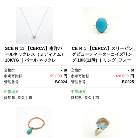
SCE-N-11 【CERCA】南洋パ
CE-R-1 【CERCA】スリーピン
ールネックレス（ミディアム）
グビューティーターコイズリン
10KYG［ パール ネックレ
グ 10K(11号)［ リング フォー
ス フォーマル アクセサリー 人
マル アクセサリー 人気 おすす
交換pt:
-
pt
交換pt:
-
pt
気 おすすめ ギフト プレゼン
め ギフト プレゼント 通販 送料
参考寄附額:
90,000
円
参考寄附額:
326,000
円
ト 通販 送料無料 ふるさと納
無料 ふるさと納税 ］
管理番号:
BC024
管理番号:
BC025
税 ］
中部地方
中部地方
愛知県
長久手市
愛知県
長久手市