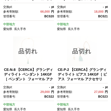
クレス フォーマル アクセサリ
ル アクセサリー 人気 おすす
交換pt:
-
pt
交換pt:
-
pt
ー 人気 おすすめ ギフト プレゼ
め ギフト プレゼント 通販 送料
参考寄附額:
66,000
円
参考寄附額:
18,000
円
ント 通販 送料無料 ふるさと納
無料 ふるさと納税 ］
管理番号:
BC020
管理番号:
BC021
税 ］
中部地方
中部地方
愛知県
長久手市
愛知県
長久手市
品切れ
品切れ
CE-N-8 【CERCA】グランディ
CE-P-2 【CERCA】グランディ
ディライト ペンダント 14KGF
ディライト ピアス 14KGF［ ピ
［ ペンダント フォーマル アク
アス フォーマル アクセサリ
セサリー 人気 おすすめ ギフ
ー 人気 おすすめ ギフト プレゼ
交換pt:
-
pt
交換pt:
-
pt
ト プレゼント 通販 送料無料 ふ
ント 通販 送料無料 ふるさと納
参考寄附額:
29,000
円
参考寄附額:
27,000
円
るさと納税 ］
税 ］
管理番号:
BC022
管理番号:
BC023
中部地方
中部地方
愛知県
長久手市
愛知県
長久手市