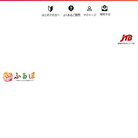
はじめての方へ
よくあるご質問
マイページ
寄附する
ふるぽ JTBのふるさと納税サイト
「ふるさと納税」TOP
長久手市 お礼の品から探す
ファッション
”ファッション” 愛知県
長久手市
のお礼
の品一覧
さらに検索条件を絞り込む
ファッション