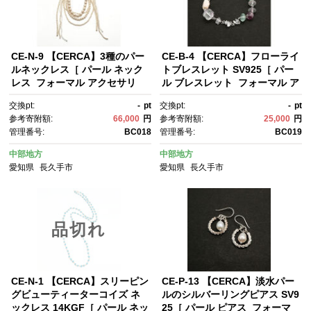
CE-N-9 【CERCA】3種のパー
CE-B-4 【CERCA】フローライ
ルネックレス［ パール ネック
トブレスレット SV925［ パー
レス フォーマル アクセサリ
ル ブレスレット フォーマル ア
ー 人気 おすすめ ギフト プレゼ
クセサリー 人気 おすすめ ギフ
交換pt:
-
pt
交換pt:
-
pt
ント 通販 送料無料 ふるさと納
ト プレゼント 通販 送料無料 ふ
参考寄附額:
66,000
円
参考寄附額:
25,000
円
税 ］
るさと納税 ］
管理番号:
BC018
管理番号:
BC019
中部地方
中部地方
愛知県
長久手市
愛知県
長久手市
品切れ
CE-N-1 【CERCA】スリーピン
CE-P-13 【CERCA】淡水パー
グビューティーターコイズ ネ
ルのシルバーリングピアス SV9
ックレス 14KGF［ パール ネッ
25［ パール ピアス フォーマ