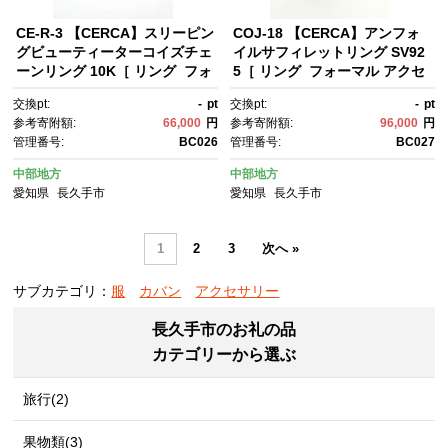
CE-R-3 【CERCA】スリーピン
COJ-18 【CERCA】アンフォ
グビューティーターコイズチェ
イルサフィレットリング SV92
ーンリング 10K［ リング フォ
5［ リング フォーマル アクセ
ーマル アクセサリー 人気 おす
サリー 人気 おすすめ ギフト プ
交換pt:
-
pt
交換pt:
-
pt
すめ ギフト プレゼント 通販 送
レゼント 通販 送料無料 ふるさ
参考寄附額:
66,000
円
参考寄附額:
96,000
円
料無料 ふるさと納税 ］
と納税 ］
管理番号:
BC026
管理番号:
BC027
中部地方
中部地方
愛知県
長久手市
愛知県
長久手市
1
2
3
次へ »
サブカテゴリ：
服
カバン
アクセサリー
長久手市のお礼の品
カテゴリーから選ぶ
旅行(2)
果物類(3)