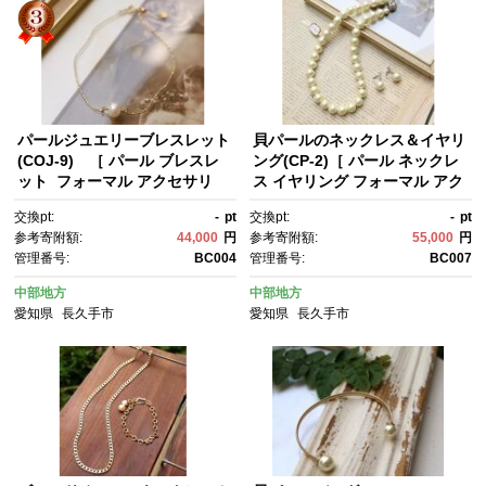
パールジュエリーブレスレット
貝パールのネックレス＆イヤリ
(COJ-9) ［ パール ブレスレ
ング(CP-2)［ パール ネックレ
ット フォーマル アクセサリ
ス イヤリング フォーマル アク
ー 人気 おすすめ ギフト プレゼ
セサリー 人気 おすすめ ギフ
交換pt:
-
pt
交換pt:
-
pt
ント 通販 送料無料 ふるさと納
ト プレゼント 通販 送料無料 ふ
参考寄附額:
44,000
円
参考寄附額:
55,000
円
税 ］
るさと納税 ］
管理番号:
BC004
管理番号:
BC007
中部地方
中部地方
愛知県
長久手市
愛知県
長久手市