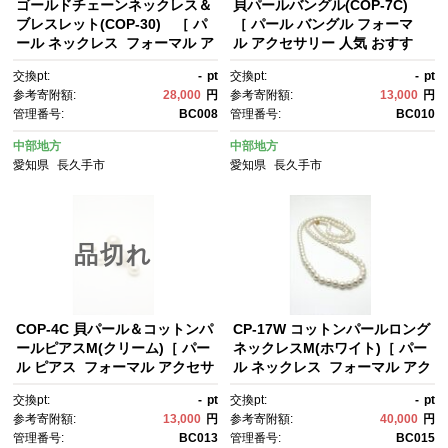
ゴールドチェーンネックレス＆
貝パールバングル(COP-7C)
ブレスレット(COP-30) ［ パ
［ パール バングル フォーマ
ール ネックレス フォーマル ア
ル アクセサリー 人気 おすす
クセサリー 人気 おすすめ ギフ
め ギフト プレゼント 通販 送料
交換pt:
-
pt
交換pt:
-
pt
ト プレゼント 通販 送料無料 ふ
無料 ふるさと納税 ］
参考寄附額:
28,000
円
参考寄附額:
13,000
円
るさと納税 ］
管理番号:
BC008
管理番号:
BC010
中部地方
中部地方
愛知県
長久手市
愛知県
長久手市
品切れ
COP-4C 貝パール＆コットンパ
CP-17W コットンパールロング
ールピアスM(クリーム)［ パー
ネックレスM(ホワイト)［ パー
ル ピアス フォーマル アクセサ
ル ネックレス フォーマル アク
リー 人気 おすすめ ギフト プレ
セサリー 人気 おすすめ ギフ
交換pt:
-
pt
交換pt:
-
pt
ゼント 通販 送料無料 ふるさと
ト プレゼント 通販 送料無料 ふ
参考寄附額:
13,000
円
参考寄附額:
40,000
円
納税 ］
るさと納税 ］
管理番号:
BC013
管理番号:
BC015