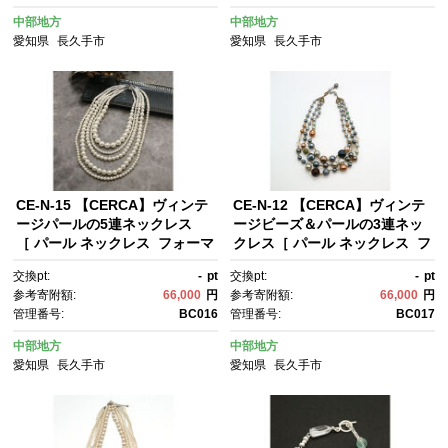
中部地方
中部地方
愛知県
長久手市
愛知県
長久手市
CE-N-15 【CERCA】ヴィンテ
CE-N-12 【CERCA】ヴィンテ
ージパールの5連ネックレス
ージビーズ＆パールの3連ネッ
［ パール ネックレス フォーマ
クレス［ パール ネックレス フ
ル アクセサリー 人気 おすす
ォーマル アクセサリー 人気 お
交換pt:
-
pt
交換pt:
-
pt
め ギフト プレゼント 通販 送料
すすめ ギフト プレゼント 通
参考寄附額:
66,000
円
参考寄附額:
66,000
円
無料 ふるさと納税 ］
販 送料無料 ふるさと納税 ］
管理番号:
BC016
管理番号:
BC017
中部地方
中部地方
愛知県
長久手市
愛知県
長久手市