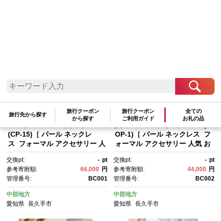
検索結果一覧
1～20件 / 全46件
参考寄附額順
|
新着順
|
人気ランキング順
旅行クーポン
旅行クーポン
全ての
旅行先から探す
から探す
ご利用ガイド
お礼の品
コットンパール3連ネックレス
貝パールロングネックレスM(C
(CP-15)［ パール ネックレ
OP-1)［ パール ネックレス フ
ス フォーマル アクセサリー 人
ォーマル アクセサリー 人気 お
気 おすすめ ギフト プレゼン
すすめ ギフト プレゼント 通
交換pt:
-
pt
交換pt:
-
pt
ト 通販 送料無料 ふるさと納
販 送料無料 ふるさと納税 ］
参考寄附額:
66,000
円
参考寄附額:
44,000
円
税 ］
管理番号:
BC001
管理番号:
BC002
中部地方
中部地方
愛知県
長久手市
愛知県
長久手市