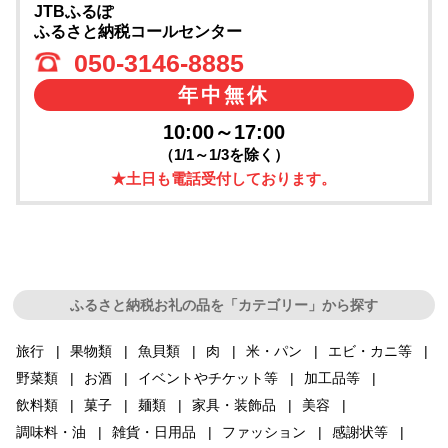
JTBふるぽ
ふるさと納税コールセンター
050-3146-8885
年中無休
10:00～17:00
（1/1～1/3を除く）
★土日も電話受付しております。
ふるさと納税お礼の品を「カテゴリー」から探す
旅行
果物類
魚貝類
肉
米・パン
エビ・カニ等
野菜類
お酒
イベントやチケット等
加工品等
飲料類
菓子
麺類
家具・装飾品
美容
調味料・油
雑貨・日用品
ファッション
感謝状等