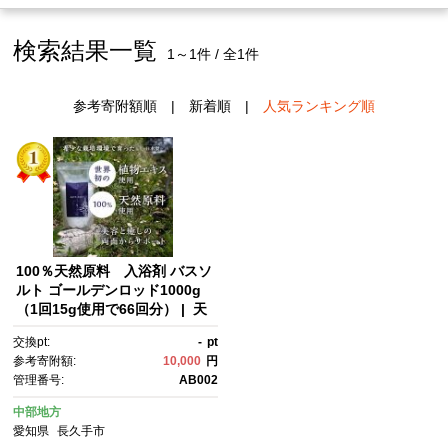
検索結果一覧
1～1件 / 全1件
参考寄附額順
|
新着順
|
人気ランキング順
100％天然原料 入浴剤 バスソ
ルト ゴールデンロッド1000g
（1回15g使用で66回分） | 天
然素材100％ ゴールデンロッ
交換pt:
-
pt
ド 入浴剤 バスソルト 大容量 美
参考寄附額:
10,000
円
容 健康 リラックス 癒し 人
管理番号:
AB002
気 おすすめ ギフト プレゼン
ト お取り寄せ 通販 送料無料 ふ
中部地方
るさと納税
愛知県
長久手市