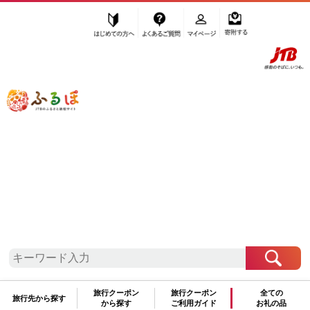
はじめての方へ
よくあるご質問
マイページ
寄附する
ふるぽ JTBのふるさと納税サイト
「ふるさと納税」TOP
長久手市 お礼の品から探す
美容
アロマ・入浴剤
”アロマ・入浴剤” 愛知県
長久手市
のお
礼の品一覧
さらに検索条件を絞り込む
旅行クーポン
旅行クーポン
全ての
アロマ・入浴剤
旅行先から探す
から探す
ご利用ガイド
お礼の品