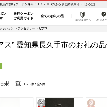
お礼の品一覧 ふるさと納税の返礼品で旅行クーポンをＧＥＴ！ - JTBのふるさと納税サイト [ふるぽ]
ト
ポン
旅行クーポン
全てのお礼の品
はじめ
す
ご利用ガイド
ァッション
アクセサリー
ピアス
アス” 愛知県
長久手市
のお礼の品
ス
結果一覧
1～5件 / 全5件