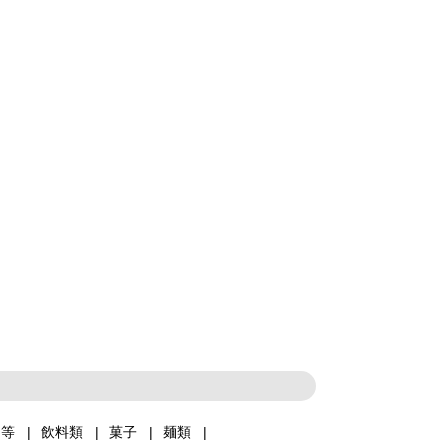
品等
飲料類
菓子
麺類