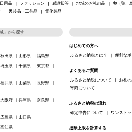
日用品
ファッション
感謝状等
地域のお礼の品
卵（鶏、
ア
民芸品・工芸品
電化製品
域」から探す
はじめての方へ
ふるさと納税とは？
便利なポ
秋田県
山形県
福島県
埼玉県
千葉県
東京都
よくあるご質問
ふるさと納税について
お礼の
福井県
山梨県
長野県
寄附について
大阪府
兵庫県
奈良県
ふるさと納税の流れ
確定申告について
ワンストッ
広島県
山口県
高知県
控除上限を計算する