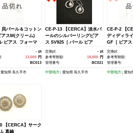
品切れ
品
4C 貝パール＆コットン
CE-P-13 【CERCA】淡水パ
CE-P-2 【
アスM(クリーム)
ールのシルバーリングピア
ディディライト
ル ピアス フォーマ
ス SV925［ パール ピア
GF［ ピアス
セサリー 人気 おすす
ス フォーマル アクセサリ
クセサリー 
-
pt
交換pt:
-
pt
交換pt:
ト プレゼント 通販 送
ー 人気 おすすめ ギフト プレ
フト プレゼ
:
13,000
円
参考寄附額:
18,000
円
参考寄附額:
ふるさと納税 ］
ゼント 通販 送料無料 ふるさ
料 ふるさと
BC013
管理番号:
BC021
管理番号:
と納税 ］
愛知県
長久手市
中部地方
愛知県
長久手市
中部地方
愛知
10 【CERCA】サーク
L 真鍮