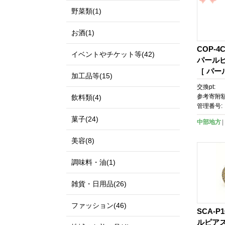
野菜類(1)
お酒(1)
COP-
イベントやチケット等(42)
パールピ
［ パー
加工品等(15)
ル アク
交換pt:
め ギフ
参考寄附額
飲料類(4)
料無料 
管理番号:
菓子(24)
中部地方
美容(8)
調味料・油(1)
雑貨・日用品(26)
ファッション(46)
SCA-P
ルピアス