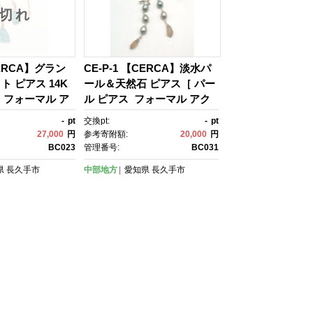
切れ
CERCA】グラン
CE-P-1 【CERCA】淡水パ
 ピアス 14K
ール＆天然石 ピアス［ パー
 フォーマル ア
ル ピアス フォーマル アク
人気 おすすめ ギ
セサリー 人気 おすすめ ギフ
-
pt
交換pt:
-
pt
ント 通販 送料無
ト プレゼント 通販 送料無
27,000
円
参考寄附額:
20,000
円
納税 ］
料 ふるさと納税 ］
BC023
管理番号:
BC031
県
長久手市
中部地方
愛知県
長久手市