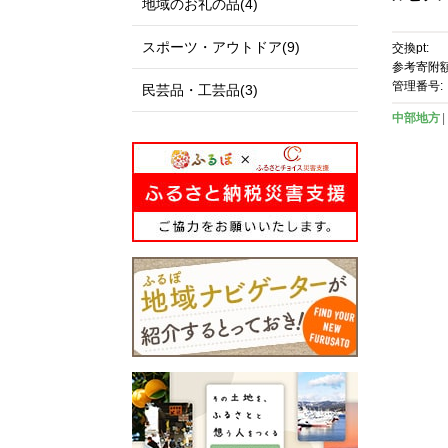
地域のお礼の品(4)
スポーツ・アウトドア(9)
交換pt:
参考寄附額
管理番号:
民芸品・工芸品(3)
中部地方