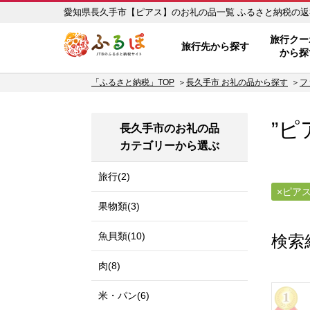
愛知県長久手市【ピアス】の
ふるぽ JTBのふるさと納税サイ
旅行クー
旅行先から探す
から探
「ふるさと納税」TOP
長久手市 お礼の品から探す
フ
”ピ
長久手市のお礼の品
カテゴリーから選ぶ
旅行(2)
ピア
果物類(3)
魚貝類(10)
検索
肉(8)
米・パン(6)