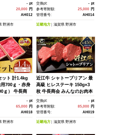
せグルメ ご当
お肉本舗｜滋賀県野洲市 お
-
pt
交換pt:
-
pt
メ 肉 お肉 に
取り寄せグルメ ご当地 ご当
20,000
円
参考寄附額:
25,000
円
ビーフ 近江牛 和
地グルメ 肉 お肉 にく 牛 牛
AH012
管理番号:
AH014
ルビ すき焼き｜
肉 ビーフ 近江牛 和牛 ロー
県
野洲市
近畿地方
滋賀県
野洲市
ス 焼肉｜
ット 計1.4kg
近江牛 シャトーブリアン 最
用700ｇ・赤身
高級 ヒレステーキ 150g×3
00ｇ） 牛長商
枚 牛長商会 みんなのお肉本
お肉本舗｜滋賀
舗｜滋賀県野洲市 お取り寄
-
pt
交換pt:
-
pt
取り寄せグル
せグルメ ご当地 ご当地グル
65,000
円
参考寄附額:
85,000
円
当地グルメ 肉 お
メ 肉 お肉 にく 牛 牛肉 ビー
AH018
管理番号:
AH019
牛肉 ビーフ 近江
フ 近江牛 和牛 シャトーブリ
県
野洲市
近畿地方
滋賀県
野洲市
ス 焼肉 赤身 す
アン ヒレ ステーキ