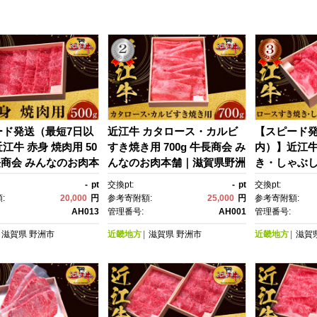
ード発送（最短7日以
近江牛 カタロース・カルビ
【スピード発
江牛 赤身 焼肉用 50
すき焼き用 700g 牛長商会 み
内）】近江牛
長商会 みんなのお肉本
んなのお肉本舗｜滋賀県野洲
き・しゃぶしゃ
賀県野洲市 お取り寄
市 お取り寄せグルメ ご当
ｇ 牛長商会
-
pt
交換pt:
-
pt
交換pt:
 ご当地 ご当地グル
地 ご当地グルメ 肉 お肉 に
舗｜滋賀県野
:
20,000
円
参考寄附額:
25,000
円
参考寄附額:
肉 にく 牛 牛肉 ビー
く 牛 牛肉 ビーフ 近江牛 和
せグルメ ご
AH013
管理番号:
AH001
管理番号:
牛 和牛 赤身 焼肉｜
牛 カタロース カルビ すき焼
メ 肉 お肉 
滋賀県
野洲市
近畿地方
滋賀県
野洲市
近畿地方
滋賀
き｜
フ 近江牛 和
焼き しゃ