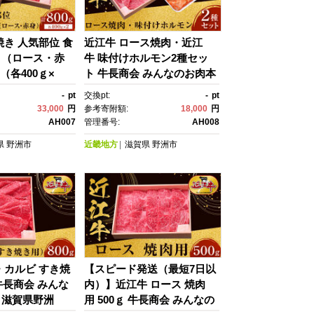
焼き 人気部位 食
近江牛 ロース焼肉・近江
ト（ロース・赤
牛 味付けホルモン2種セッ
ｇ（各400ｇ×
ト 牛長商会 みんなのお肉本
会 みんなのお肉
舗｜滋賀県野洲市 お取り寄
-
pt
交換pt:
-
pt
野洲市 お取り
せグルメ ご当地 ご当地グル
33,000
円
参考寄附額:
18,000
円
ご当地 ご当地グ
メ 肉 お肉 にく 牛 牛肉 ビー
AH007
管理番号:
AH008
 にく 牛 牛肉 ビ
フ 近江牛 和牛 ロース 焼
県
野洲市
近畿地方
滋賀県
野洲市
 和牛 すき焼
肉 ホルモン セット｜
セット ロース 赤
・カルビ すき焼
【スピード発送（最短7日以
 牛長商会 みんな
内）】近江牛 ロース 焼肉
｜滋賀県野洲
用 500ｇ 牛長商会 みんなの