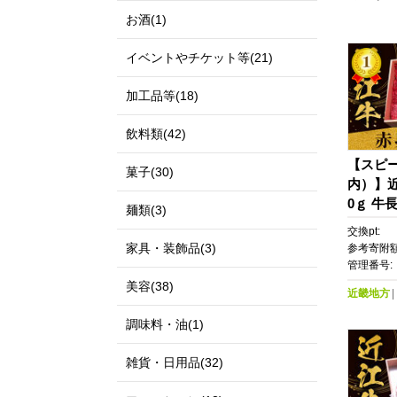
お酒(1)
イベントやチケット等(21)
加工品等(18)
飲料類(42)
【スピ
菓子(30)
内）】近
0ｇ 牛
麺類(3)
舗｜滋
交換pt:
せグルメ
家具・装飾品(3)
参考寄附額
メ 肉 お
管理番号:
フ 近江
美容(38)
近畿地方
調味料・油(1)
雑貨・日用品(32)