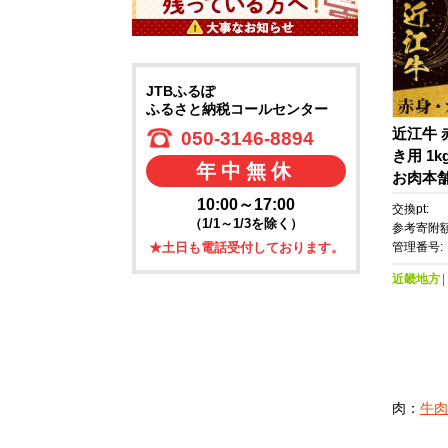
JTBふるぽ
ふるさと納税コールセンター
近江牛 
050-3146-8894
き用 1
年中無休
お肉本
取り寄せ
10:00～17:00
交換pt:
地グルメ
（1/1～1/3を除く）
参考寄附額
肉 ビー
管理番号:
★土日も電話受付しております。
身 カル
近畿地方
肉：
牛肉