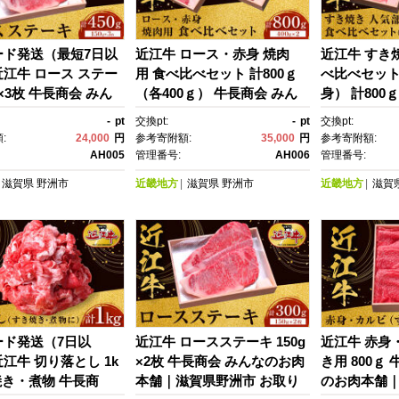
ード発送（最短7日以
近江牛 ロース・赤身 焼肉
近江牛 すき
江牛 ロース ステー
用 食べ比べセット 計800ｇ
べ比べセッ
g×3枚 牛長商会 みん
（各400ｇ） 牛長商会 みん
身） 計800
肉本舗｜滋賀県野洲
なのお肉本舗｜滋賀県野洲
２） 牛長商
-
pt
交換pt:
-
pt
交換pt:
り寄せグルメ ご当
市 お取り寄せグルメ ご当
本舗｜滋賀県
:
24,000
円
参考寄附額:
35,000
円
参考寄附額:
地グルメ 肉 お肉 に
地 ご当地グルメ 肉 お肉 に
寄せグルメ 
AH005
管理番号:
AH006
管理番号:
牛肉 ビーフ 近江牛 和
く 牛 牛肉 ビーフ 近江牛 和
ルメ 肉 お肉
滋賀県
野洲市
近畿地方
滋賀県
野洲市
近畿地方
滋賀
ス ステーキ｜
牛 ロース 赤身 焼肉 食べ比
ーフ 近江牛
べ｜
き 食べ比べ
身｜
ード発送（7日以
近江牛 ロースステーキ 150g
近江牛 赤身
江牛 切り落とし 1k
×2枚 牛長商会 みんなのお肉
き用 800ｇ
焼き・煮物 牛長商
本舗｜滋賀県野洲市 お取り
のお肉本舗