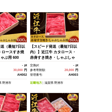
送（最短7日以
【スピード発送（最短7日以
 ロースすき焼
内）】近江牛 カタロース・
ぶ用 600
赤身すき焼き・しゃぶしゃ
 みんなのお肉本
ぶ用 800ｇ 牛長商会 みんな
-
pt
交換pt:
-
pt
洲市 お取り寄
のお肉本舗｜滋賀県野洲
30,000
円
参考寄附額:
28,000
円
当地 ご当地グル
市 お取り寄せグルメ ご当
AH002
管理番号:
AH003
にく 牛 牛肉 ビー
地 ご当地グルメ 肉 お肉 に
県
野洲市
近畿地方
滋賀県
野洲市
牛 ロース すき
く 牛 牛肉 ビーフ 近江牛 和
ぶしゃぶ｜
牛 カタロース 赤身 すき焼
き しゃぶしゃぶ｜