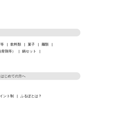
品等
飲料類
菓子
麺類
烏骨鶏等）
鍋セット
はじめての方へ
イント制
ふるぽとは？