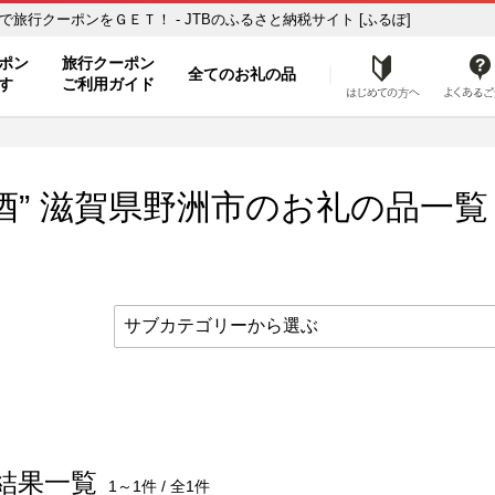
覧 ふるさと納税の返礼品で旅行クーポンをＧＥＴ！ - JTBのふるさと納税サイト [ふるぽ]
ト
ポン
旅行クーポン
全てのお礼の品
はじめ
す
ご利用ガイド
酒” 滋賀県
野洲市
のお礼の品一覧
結果一覧
1～1件 / 全1件