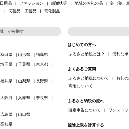
日用品
ファッション
感謝状等
地域のお礼の品
卵（鶏、
ア
民芸品・工芸品
電化製品
域」から探す
はじめての方へ
ふるさと納税とは？
便利なポ
秋田県
山形県
福島県
埼玉県
千葉県
東京都
よくあるご質問
ふるさと納税について
お礼の
福井県
山梨県
長野県
寄附について
大阪府
兵庫県
奈良県
ふるさと納税の流れ
確定申告について
ワンストッ
広島県
山口県
高知県
控除上限を計算する