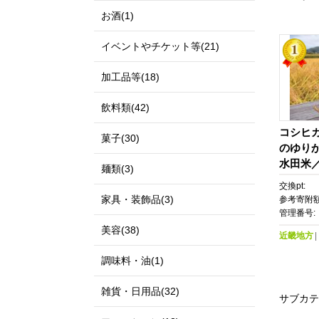
お酒(1)
イベントやチケット等(21)
加工品等(18)
飲料類(42)
コシヒ
菓子(30)
のゆり
水田米
麺類(3)
湖シス
交換pt:
家具・装飾品(3)
参考寄附額
管理番号:
美容(38)
近畿地方
調味料・油(1)
雑貨・日用品(32)
サブカテ