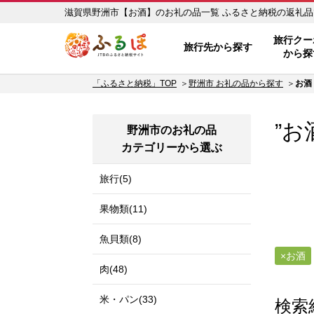
滋賀県野洲市【お酒】のお礼の品一
ふるぽ JTBのふるさと納税サイ
旅行クー
旅行先から探す
から探
「ふるさと納税」TOP
野洲市 お礼の品から探す
お酒
”お
野洲市のお礼の品
カテゴリーから選ぶ
旅行(5)
果物類(11)
魚貝類(8)
お酒
肉(48)
米・パン(33)
検索