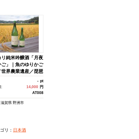
カリ純米吟醸酒「月夜
かご」｜魚のゆりかご
／世界農業遺産／琵琶
テム
-
pt
:
14,000
円
AT008
滋賀県
野洲市
ゴリ：
日本酒