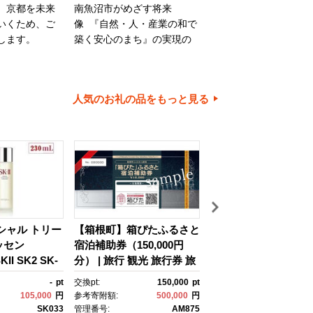
、京都を未来
南魚沼市がめざす将来
旭川市は、旭山動物園
いくため、ご
像 『自然・人・産業の和で
川家具で知られるほか
します。
築く安心のまち』の実現の
内有数の米どころでも
ために大切に使わせていた
ます。旭川市の魅力あ
だきます。
ちづくりのために、ご
とご協力をお願いいた
人気のお礼の品をもっと見る
す。
イシャル トリー
【箱根町】箱ぴたふるさと
【浦安市】JTBふる
ッセン
宿泊補助券（150,000円
行クーポン（30,000
II SK2 SK-
分） | 旅行 観光 旅行券 旅
有効期間3年（Eメー
ケーツー エスケ
行クーポン クーポン 箱根
行）｜旅行 トラベル 
-
pt
交換pt:
150,000
pt
交換pt:
 ピテラ スキ
町ふるさと納税 神奈川県
約 国内旅行 JTB 宿泊
105,000
円
参考寄附額:
500,000
円
参考寄附額:
100,
 ｺｽﾒ フェイ
ふるさと納税 神奈川県 箱
光 体験 旅行券 宿泊券
SK033
管理番号:
AM875
管理番号:
JTB