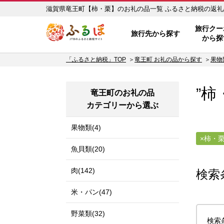
滋賀県竜王町【柿・栗】のお礼
ふるぽ JTBのふるさと納税サイ
旅行クー
旅行先から探す
から探
「ふるさと納税」TOP
竜王町 お礼の品から探す
果物
”柿
竜王町のお礼の品
カテゴリーから選ぶ
果物類(4)
柿・
魚貝類(20)
肉(142)
検索
米・パン(47)
野菜類(32)
検索