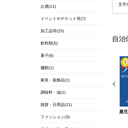
文字
お酒(11)
イベントやチケット等(7)
加工品等(23)
自治
飲料類(5)
菓子(6)
11
12
麺類(1)
家具・装飾品(1)
調味料・油(1)
雑貨・日用品(21)
宮城県 仙台市
鳥取県 北栄町
鹿児
ファッション(3)