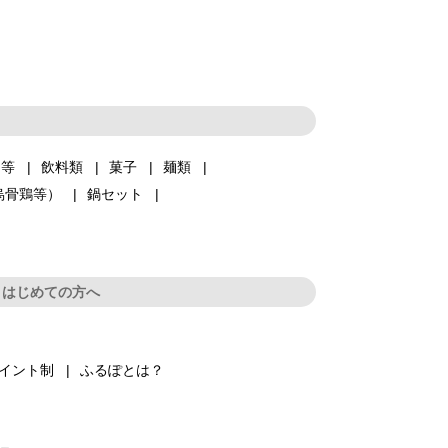
品等
飲料類
菓子
麺類
烏骨鶏等）
鍋セット
はじめての方へ
イント制
ふるぽとは？