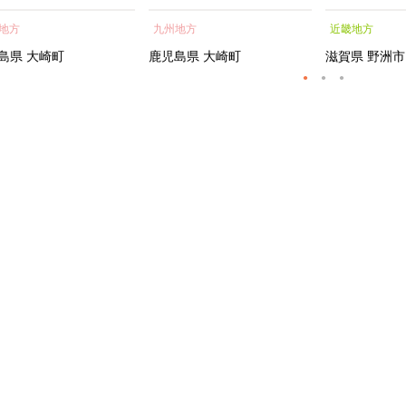
蒲焼 訳あり ギフト 人
貝 海鮮 うな重 蒲焼 訳あ
シャルトリ
地方
九州地方
近畿地方
おすすめ 鹿児島県 大崎
り ギフト 人気 おすす
センス フェ
大隅半島 A703
め 鹿児島県 大崎町 大隅半
ートメント 
島県
大崎町
鹿児島県
大崎町
滋賀県
野洲市
島 A995G 【会員限定のお
トエッセンス
礼の品】【うなぎ蒲焼 国
産 うなぎ unagi 鰻 ウナ
ギ うなぎ蒲焼】