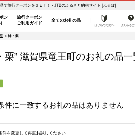
の品一覧 ふるさと納税の返礼品で旅行クーポンをＧＥＴ！ - JTBのふるさと納税サイト [ふるぽ]
ト
ポン
旅行クーポン
全てのお礼の品
はじめ
す
ご利用ガイド
類
柿・栗
・栗” 滋賀県
竜王町
のお礼の品一
栗
条件に一致するお礼の品はありません
条件を変更して再度お試しください