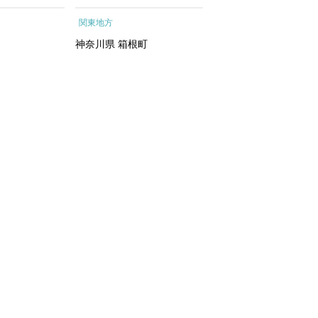
ートメントエッ
根町
行予約 ホテル 旅館 
関東地方
関東地方
イシャルトリ
ット 子供 子連れ カ
トリートメン
ル 家族 人気 おすすめ
神奈川県
箱根町
千葉県
浦安市
 化粧水｜
行クーポン 店頭 オン
ン ネット予約 電話 
間3年