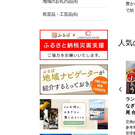
地域のお礼の品(4)
伊達政宗公の城下町として
私たちのまち北栄町は、鳥
豊か
発展し、美しい自然と快適
取県の中央部に位置する人
で紡
民芸品・工芸品(6)
な都市空間が共存する杜の
口約14,000人の町です。
都、仙台市。本市の更なる
北は日本海に面し、白砂青
発展にご支援とご協力をお
松の景色が美しい北条砂丘
願いいたします。
が広がっており、南は大山
人気
を望む黒ぼく地帯の丘陵地
があり、豊かな自然に囲ま
れています。
この豊かな自然環境を生か
し、スイカ、ぶどう、らっ
きょう、長芋などさまざま
な魅力ある農産物が生み出
されています。
また、漫画「名探偵コナ
イ
びわ湖マラソン 2027 【滋
【京セラ】クレサンベール
ラン
ン」の作者である青山剛昌
ッ
賀県外寄附者専用】ふるさ
〈エメラルド・天然ダイヤ
なぎ
氏の出身地であり、駅構内
と納税ランナー枠
モンド〉リング【プラチ
尾 合
に「名探偵コナン」の装飾
ケ
ナ/ペアシェイプ/7月誕生
なぎ
pt
交換pt:
-
pt
交換pt:
-
pt
交換pt
が施されたコナン駅（JR由
ケ
石】
焼 
円
参考寄附額:
50,000
円
参考寄附額:
1,000,000
円
参考
良駅）や青山氏の思い出の
粧
貝 
68
管理番号:
DX005
管理番号:
B-EU112
管理番