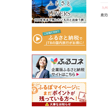
所蔵物や作品が展示された
ェ
し 
青山剛昌ふるさと館をはじ
近畿地方
近畿地方
九州
容
気 
め、駅から青山剛昌ふるさ
町 
滋賀県
京都府
京都市
鹿児
と館までの約1.4kmを「コナ
ン通り」と名付け、キャラ
クターのブロンズ像やカラ
ーオブジェが点在するなど
「名探偵コナンに会えるま
ち」づくりを進めていま
す。
町を応援していただけるみ
なさまと一緒に持続可能な
まちづくりを進めていきま
す。
みなさまの応援をよろしく
お願いします。