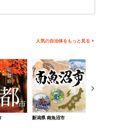
人気の自治体をもっと見る
4
5
市
新潟県 南魚沼市
北海道 旭川市