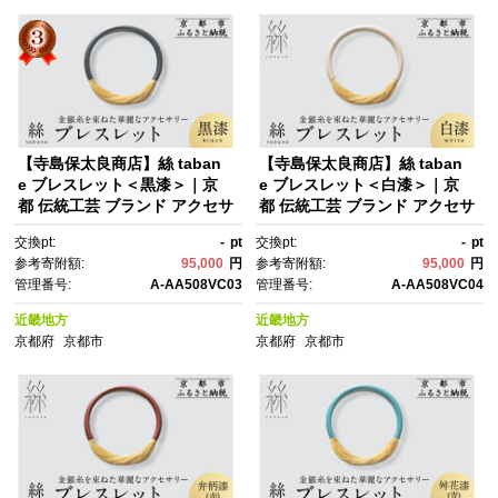
【寺島保太良商店】絲 taban
【寺島保太良商店】絲 taban
e ブレスレット＜黒漆＞｜京
e ブレスレット＜白漆＞｜京
都 伝統工芸 ブランド アクセサ
都 伝統工芸 ブランド アクセサ
リー 上品 人気 [ 金糸を贅沢に
リー 上品 人気 [ 金糸を贅沢に
交換pt:
-
pt
交換pt:
-
pt
使用したブレスレット 華や
使用したブレスレット 華や
参考寄附額:
95,000
円
参考寄附額:
95,000
円
か 高級 おしゃれ おすす
か 高級 おしゃれ おすす
管理番号:
A-AA508VC03
管理番号:
A-AA508VC04
め 金 銀 宝飾品 ギフト プレゼ
め 金 銀 宝飾品 ギフト プレゼ
ント 贈答 お取り寄せ 通販 送料
ント 贈答 お取り寄せ 通販 送料
近畿地方
近畿地方
無料 ふるさと納税 ]
無料 ふるさと納税 ]
京都府
京都市
京都府
京都市