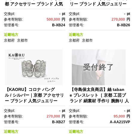
都 アクセサリー ブランド 人気
リー ブランド 人気ジュエリー
ジュエリー［ 繊細なレースモ
［ 文字装飾モチーフ インパク
交換pt:
-
pt
交換pt:
-
pt
チーフ 手編み デイリーユー
トのある透かし模様 華やかな
参考寄附額:
500,000
円
参考寄附額:
270,000
円
ス 肌馴染みの良いカラー 上
デザイン 上品 おすすめ ギフ
管理番号:
B-XB24
管理番号:
B-XB26
品 おすすめ ギフト プレゼン
ト プレゼント お取り寄せ 送料
ト お取り寄せ 送料無料 ］
無料 ］
近畿地方
近畿地方
京都府
京都市
京都府
京都市
受付終了
【KAORU】コロナ バング
【寺島保太良商店】絲 taban
ル / シルバー｜京都 アクセサリ
e ブレスレット［ 京都 工芸ブ
ー ブランド 人気ジュエリー
ランド 絹素材 手作り 腕飾り 人
［ 太陽を取り巻く光モチー
気 おすすめ アクセサリー 上
交換pt:
-
pt
交換pt:
-
pt
フ 大振りインパクトあり 軽い
品 軽やか ギフト お取り寄せ 通
参考寄附額:
270,000
円
参考寄附額:
95,000
円
着け心地 上品 おすすめ ギフ
販 送料無料 ふるさと納税 ］
管理番号:
B-XB27
管理番号:
A-AA215VP
ト プレゼント お取り寄せ 送料
無料 ］
近畿地方
近畿地方