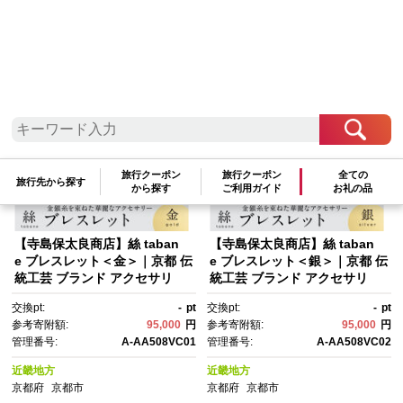
検索結果一覧
1～16件 / 全16件
参考寄附額順
|
新着順
|
人気ランキング順
旅行クーポン
旅行クーポン
全ての
旅行先から探す
から探す
ご利用ガイド
お礼の品
【寺島保太良商店】絲 taban
【寺島保太良商店】絲 taban
e ブレスレット＜金＞｜京都 伝
e ブレスレット＜銀＞｜京都 伝
統工芸 ブランド アクセサリ
統工芸 ブランド アクセサリ
ー 上品 人気 [ 金糸を贅沢に使
ー 上品 人気 [ 金糸を贅沢に使
交換pt:
-
pt
交換pt:
-
pt
用したブレスレット 華やか 高
用したブレスレット 華やか 高
参考寄附額:
95,000
円
参考寄附額:
95,000
円
級 おしゃれ おすすめ 金 銀 宝
級 おしゃれ おすすめ 金 銀 宝
管理番号:
A-AA508VC01
管理番号:
A-AA508VC02
飾品 ギフト プレゼント 贈答 お
飾品 ギフト プレゼント 贈答 お
取り寄せ 通販 送料無料 ふるさ
取り寄せ 通販 送料無料 ふるさ
近畿地方
近畿地方
と納税 ]
と納税 ]
京都府
京都市
京都府
京都市