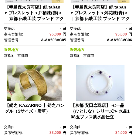
【寺島保太良商店】絲 taban
【寺島保太良商店】絲 taban
e ブレスレット＜弁柄漆(赤)＞
e ブレスレット＜舛花漆(青)＞
｜京都 伝統工芸 ブランド アク
｜京都 伝統工芸 ブランド アク
セサリー 上品 人気 [ 金糸を贅
セサリー 上品 人気 [ 金糸を贅
交換pt:
-
pt
交換pt:
-
pt
沢に使用したブレスレット 華
沢に使用したブレスレット 華
参考寄附額:
95,000
円
参考寄附額:
95,000
円
やか 高級 おしゃれ おすす
やか 高級 おしゃれ おすす
管理番号:
A-AA508VC05
管理番号:
A-AA508VC06
め 金 銀 宝飾品 ギフト プレゼ
め 金 銀 宝飾品 ギフト プレゼ
ント 贈答 お取り寄せ 通販 送料
ント 贈答 お取り寄せ 通販 送料
近畿地方
近畿地方
無料 ふるさと納税 ]
無料 ふるさと納税 ]
京都府
京都市
京都府
京都市
【錺之-KAZARINO-】錺之バン
【京都 安田念珠店】 ≪一品
グル（Sサイズ・唐草）
（ひとしな）シリーズ≫ 水晶1
08玉ブレス紫水晶仕立
交換pt:
-
pt
交換pt:
-
pt
参考寄附額:
33,000
円
参考寄附額:
34,000
円