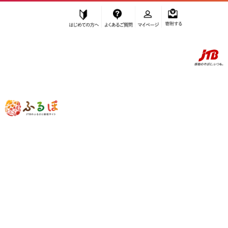
はじめての方へ
よくあるご質問
マイページ
寄附する
ふるぽ JTBのふるさと納税サイト
「ふるさと納税」TOP
京都市 お礼の品から探す
菓子
和菓子
もなか
”もなか” 京都府
京都市
のお礼の品一覧
さらに検索条件を絞り込む
もなか