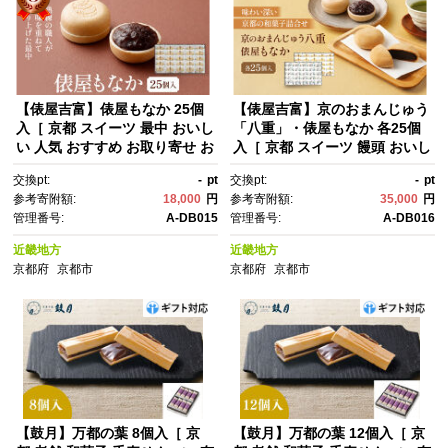
【俵屋吉富】俵屋もなか 25個
【俵屋吉富】京のおまんじゅう
入［ 京都 スイーツ 最中 おいし
「八重」・俵屋もなか 各25個
い 人気 おすすめ お取り寄せ お
入［ 京都 スイーツ 饅頭 おいし
菓子 和菓子 ］
い 人気 おすすめ お取り寄せ お
交換pt:
-
pt
交換pt:
-
pt
菓子 和菓子 ］
参考寄附額:
18,000
円
参考寄附額:
35,000
円
管理番号:
A-DB015
管理番号:
A-DB016
近畿地方
近畿地方
京都府
京都市
京都府
京都市
【鼓月】万都の葉 8個入［ 京
【鼓月】万都の葉 12個入［ 京