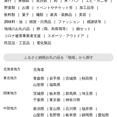
旅行
果物類
魚貝類
肉
米・パン
エビ・カニ等
野菜類
お酒
イベントやチケット等
加工品等
飲料類
菓子
麺類
家具・装飾品
美容
調味料・油
雑貨・日用品
ファッション
感謝状等
地域のお礼の品
卵（鶏、烏骨鶏等）
鍋セット
コロナ被害事業者支援
スポーツ・アウトドア
民芸品・工芸品
電化製品
ふるさと納税お礼の品を「地域」から探す
北海道地方
北海道
東北地方
青森県
岩手県
宮城県
秋田県
山形県
福島県
関東地方
茨城県
栃木県
群馬県
埼玉県
千葉県
東京都
神奈川県
中部地方
新潟県
富山県
石川県
福井県
山梨県
長野県
岐阜県
静岡県
愛知県