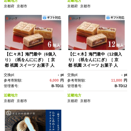
近畿地方
近畿地方
京都府
京都市
京都府
京都市
【仁々木】海門最中（6個入
【仁々木】海門最中（12個入
り）（祇をんににぎ）［ 京
り）（祇をんににぎ）［ 京
都 祇園 スイーツ お菓子 人
都 祇園 スイーツ お菓子 人
気 おすすめ おいしい お取り寄
気 おすすめ おいしい お取り寄
交換pt:
-
pt
交換pt:
-
pt
せ ギフト プレゼント 贈答 ］
せ ギフト プレゼント 贈答 ］
参考寄附額:
6,000
円
参考寄附額:
11,000
円
管理番号:
B-TD11
管理番号:
B-TD12
近畿地方
近畿地方
京都府
京都市
京都府
京都市