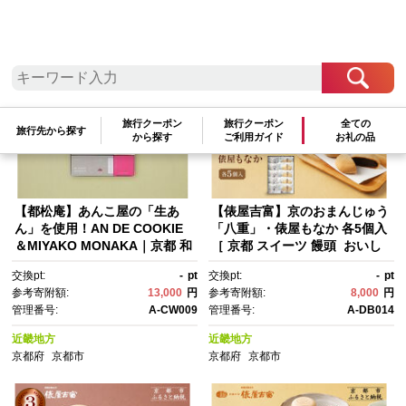
検索結果一覧
1～11件 / 全11件
参考寄附額順
|
新着順
|
人気ランキング順
旅行クーポン
旅行クーポン
全ての
旅行先から探す
から探す
ご利用ガイド
お礼の品
【都松庵】あんこ屋の「生あ
【俵屋吉富】京のおまんじゅう
ん」を使用！AN DE COOKIE
「八重」・俵屋もなか 各5個入
＆MIYAKO MONAKA｜京都 和
［ 京都 スイーツ 饅頭 おいし
菓子 人気スイーツ［ グルテン
い 人気 おすすめ お取り寄せ お
交換pt:
-
pt
交換pt:
-
pt
フリー あんこ菓子 焼き菓子 お
菓子 和菓子 ］
参考寄附額:
13,000
円
参考寄附額:
8,000
円
菓子 和菓子 洋菓子 クッキー お
管理番号:
A-CW009
管理番号:
A-DB014
いしい おすすめ ギフト プレゼ
ント 贈答 お取り寄せ 通販 送料
近畿地方
近畿地方
無料 ふるさと納税 ］
京都府
京都市
京都府
京都市