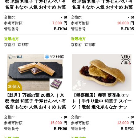
都 老舗 和菓子 千寿せんべい 有
都 老舗 和菓子 千寿せんべい 有
名店 もなか 人気 おすすめ お菓
名店 もなか 人気 おすすめ お菓
子 スイーツ お取り寄せ 通販 ギ
子 スイーツ お取り寄せ 通販 ギ
交換pt:
-
pt
交換pt:
-
pt
フト プレゼント 贈答 送料無
フト プレゼント 贈答 送料無
参考寄附額:
7,000
円
参考寄附額:
10,000
円
料 ふるさと納税 ］
料 ふるさと納税 ］
管理番号:
B-FK94
管理番号:
B-FK95
近畿地方
近畿地方
京都府
京都市
京都府
京都市
【鼓月】万都の葉 20個入［ 京
【種嘉商店】種実 落花生セッ
都 老舗 和菓子 千寿せんべい 有
ト ｜手作り最中 和菓子 スイー
名店 もなか 人気 おすすめ お菓
ツ［ 老舗 進化系もなか ナッ
子 スイーツ お取り寄せ 通販 ギ
ツ ピーナッツ 落花生 あんこ お
交換pt:
-
pt
交換pt:
-
pt
フト プレゼント 贈答 送料無
いしい おやつ スイーツ お取り
参考寄附額:
15,000
円
参考寄附額:
12,000
円
料 ふるさと納税 ］
寄せ 通販 送料無料 ふるさと納
管理番号:
B-FK96
管理番号:
B-RF01
税 ］