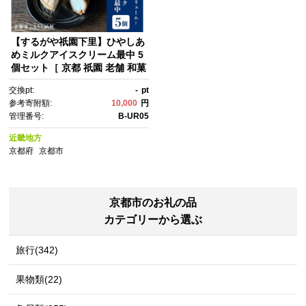
【するがや祇園下里】ひやしあ
めミルクアイスクリーム最中 5
個セット［ 京都 祇園 老舗 和菓
子 スイーツ 人気 おすすめ おい
交換pt:
-
pt
しい ギフト プレゼント グル
参考寄附額:
10,000
円
メ お取り寄せ 通販 送料無料 ふ
管理番号:
B-UR05
るさと納税 ］
近畿地方
京都府
京都市
京都市のお礼の品
カテゴリーから選ぶ
旅行(342)
果物類(22)