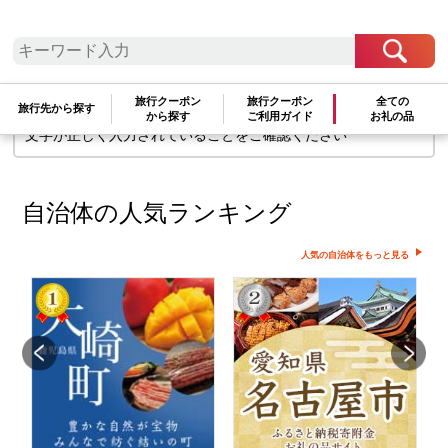
検索条件に一致するお礼の品はありま
せん
旅行クーポン
旅行クーポン
全ての
旅行先から探す
検索条件を変更して再度お試しください
から探す
ご利用ガイド
お礼の品
文字が正しく入力されていることをご確認ください
自治体の人気ランキング
人気の自治体をもっと見る