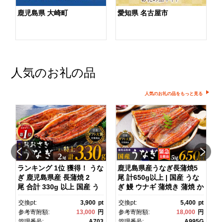
鹿児島県 大崎町
愛知県 名古屋市
人気のお礼の品
人気のお礼の品をもっと見る
ル
ランキング 1位 獲得！ うな
鹿児島県産うなぎ長蒲焼5
ヤ
ぎ 鹿児島県産 長蒲焼 2
尾 計650g以上 | 国産 うな
/
尾 合計 330g 以上 国産 う
ぎ 鰻 ウナギ 蒲焼き 蒲焼 か
ス
なぎ 鰻 ウナギ 蒲焼き 蒲
ばやき unagi うなぎ蒲
pt
交換pt:
3,900
pt
交換pt:
5,400
pt
焼 かばやき 魚 魚介 魚貝 海
焼 土用丑の日 土用の丑の
円
参考寄附額:
13,000
円
参考寄附額:
18,000
円
鮮 うな重 ひつまぶし 蒲
日 丑の日 魚 魚介 魚貝 海
2
管理番号:
A703
管理番号:
A995G