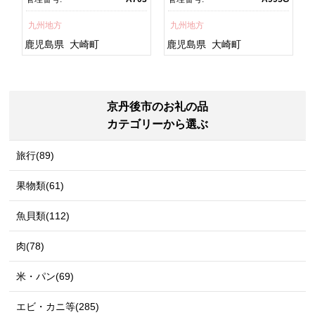
焼 訳あり ギフト 人気 おす
鮮 うな重 蒲焼 訳あり ギフ
すめ 鹿児島県 大崎町 大隅
ト 人気 おすすめ 鹿児島
九州地方
九州地方
半島 A703
県 大崎町 大隅半
島 A995G 【会員限定のお
鹿児島県
大崎町
鹿児島県
大崎町
礼の品】【うなぎ蒲焼 国
産 うなぎ unagi 鰻 ウナ
ギ うなぎ蒲焼】
京丹後市のお礼の品
カテゴリーから選ぶ
旅行(89)
果物類(61)
魚貝類(112)
肉(78)
米・パン(69)
エビ・カニ等(285)