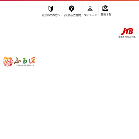
はじめての方へ
よくあるご質問
マイページ
寄附する
ふるぽ JTBのふるさと納税サイト
「ふるさと納税」TOP
京丹後市 お礼の品から探す
ファッション
服
”服” 京都府
京丹後市
のお礼の品一覧
さらに検索条件を絞り込む
服