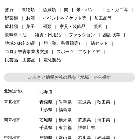
旅行
果物類
魚貝類
肉
米・パン
エビ・カニ等
野菜類
お酒
イベントやチケット等
加工品等
飲料類
菓子
麺類
家具・装飾品
美容
調味料・油
雑貨・日用品
ファッション
感謝状等
地域のお礼の品
卵（鶏、烏骨鶏等）
鍋セット
コロナ被害事業者支援
スポーツ・アウトドア
民芸品・工芸品
電化製品
ふるさと納税お礼の品を「地域」から探す
北海道地方
北海道
東北地方
青森県
岩手県
宮城県
秋田県
山形県
福島県
関東地方
茨城県
栃木県
群馬県
埼玉県
千葉県
東京都
神奈川県
中部地方
新潟県
富山県
石川県
福井県