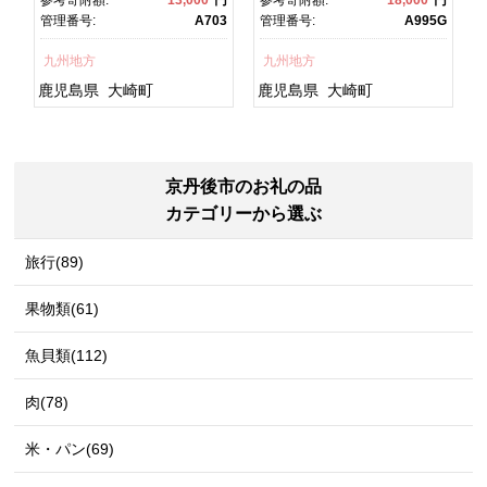
鮮 うな重 ひつまぶし 蒲
日 丑の日 魚 魚介 魚貝 海
1
管理番号:
A703
管理番号:
A995G
焼 訳あり ギフト 人気 おす
鮮 うな重 蒲焼 訳あり ギフ
すめ 鹿児島県 大崎町 大隅
ト 人気 おすすめ 鹿児島
九州地方
九州地方
半島 A703
県 大崎町 大隅半
島 A995G 【会員限定のお
鹿児島県
大崎町
鹿児島県
大崎町
礼の品】【うなぎ蒲焼 国
産 うなぎ unagi 鰻 ウナ
ギ うなぎ蒲焼】
京丹後市のお礼の品
カテゴリーから選ぶ
旅行(89)
果物類(61)
魚貝類(112)
肉(78)
米・パン(69)