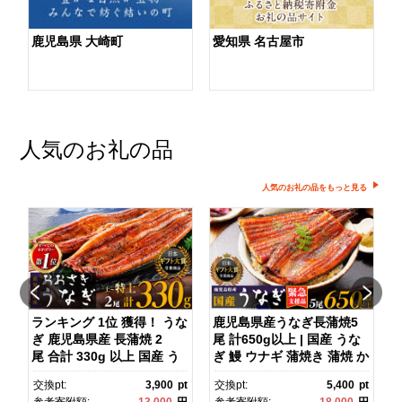
鹿児島県 大崎町
愛知県 名古屋市
人気のお礼の品
人気のお礼の品をもっと見る
ダ
ランキング 1位 獲得！ うな
鹿児島県産うなぎ長蒲焼5
ぎ 鹿児島県産 長蒲焼 2
尾 計650g以上 | 国産 うな
尾 合計 330g 以上 国産 う
ぎ 鰻 ウナギ 蒲焼き 蒲焼 か
ス
なぎ 鰻 ウナギ 蒲焼き 蒲
ばやき unagi うなぎ蒲
pt
交換pt:
3,900
pt
交換pt:
5,400
pt
焼 かばやき 魚 魚介 魚貝 海
焼 土用丑の日 土用の丑の
円
参考寄附額:
13,000
円
参考寄附額:
18,000
円