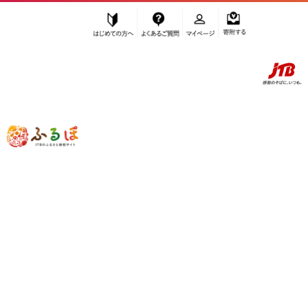
はじめての方へ
よくあるご質問
マイページ
寄附する
ふるぽ JTBのふるさと納税サイト
「ふるさと納税」TOP
京丹後市 お礼の品から探す
鍋セット
”鍋セット” 京都府
京丹後市
のお礼の品
一覧
さらに検索条件を絞り込む
鍋セット