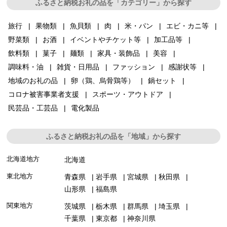
ふるさと納税お礼の品を「カテゴリー」から探す
旅行
果物類
魚貝類
肉
米・パン
エビ・カニ等
野菜類
お酒
イベントやチケット等
加工品等
飲料類
菓子
麺類
家具・装飾品
美容
調味料・油
雑貨・日用品
ファッション
感謝状等
地域のお礼の品
卵（鶏、烏骨鶏等）
鍋セット
コロナ被害事業者支援
スポーツ・アウトドア
民芸品・工芸品
電化製品
ふるさと納税お礼の品を「地域」から探す
北海道地方
北海道
東北地方
青森県
岩手県
宮城県
秋田県
山形県
福島県
関東地方
茨城県
栃木県
群馬県
埼玉県
千葉県
東京都
神奈川県