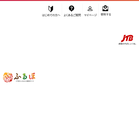
はじめての方へ
よくあるご質問
マイページ
寄附する
ふるぽ JTBのふるさと納税サイト
「ふるさと納税」TOP
堺市 お礼の品から探す
雑貨・日用品
”雑貨・日用品” 大阪府
堺市
のお礼の品
一覧
さらに検索条件を絞り込む
雑貨・日用品