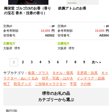
梅栄堂 ゴルゴ13のお香（香り
鉄腕アトムのお香
の宝石 香木・沈香の香り）
交換pt:
-
pt
交換pt:
-
pt
参考寄附額:
10,000
円
参考寄附額:
10,000
円
管理番号:
AE002
管理番号:
AE004
近畿地方
近畿地方
大阪府
堺市
大阪府
堺市
1
2
3
4
5
6
7
8
9
次へ »
サブカテゴリ：
食器・グラス
タオル・寝具
文房具・玩具
キャ
ラクター・ぬいぐるみ
切手・写真・はがき
インテリア・絵画
包丁
防災グッズ
ご当地キャラクター
手芸
その他
堺市のお礼の品
カテゴリーから選ぶ
旅行(9)