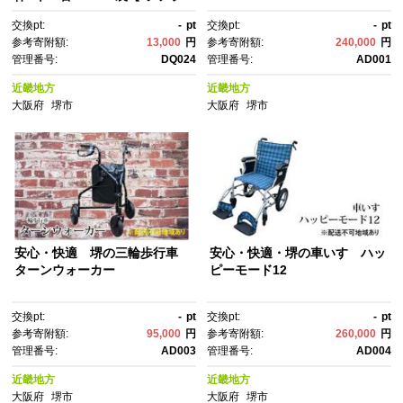
ン 柔軟剤 詰め替え セット 人
交換pt:
-
pt
交換pt:
-
pt
気 おすすめ 衣類用 日用品 消耗
参考寄附額:
13,000
円
参考寄附額:
240,000
円
品 送料無料 大阪 堺市】
管理番号:
DQ024
管理番号:
AD001
近畿地方
近畿地方
大阪府
堺市
大阪府
堺市
安心・快適 堺の三輪歩行車
安心・快適・堺の車いす ハッ
ターンウォーカー
ピーモード12
交換pt:
-
pt
交換pt:
-
pt
参考寄附額:
95,000
円
参考寄附額:
260,000
円
管理番号:
AD003
管理番号:
AD004
近畿地方
近畿地方
大阪府
堺市
大阪府
堺市