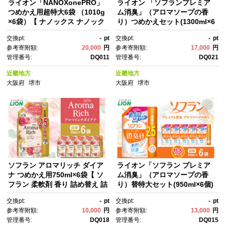
ライオン「NANOXonePRO」
ライオン 「ソフランプレミア
つめかえ用超特大6袋 （1010g
ム消臭」（アロマソープの香
×6袋）【 ナノックス ナノック
り）つめかえセット(1300ml×6
スワン プロ 洗濯 洗剤 詰め替
個)【 ソフラン 消臭 柔軟剤 洗
交換pt:
-
pt
交換pt:
-
pt
え 詰替え 人気 おすすめ 日用
濯 詰め替え 詰替え 人気 おすす
参考寄附額:
20,000
円
参考寄附額:
17,000
円
品 消耗品 送料無料 大阪 堺市】
め 衣類用 アロマ ニオイ対策 日
管理番号:
DQ011
管理番号:
DQ021
用品 消耗品 大阪 堺市】
近畿地方
近畿地方
大阪府
堺市
大阪府
堺市
ソフラン アロマリッチ ダイア
ライオン「ソフラン プレミア
ナ つめかえ用750ml×6袋【 ソ
ム消臭」（アロマソープの香
フラン 柔軟剤 香り 詰め替え 詰
り）替特大セット(950ml×6個)
替え 洗濯 アロマ セット 人
【 ソフラン 消臭 柔軟剤 洗
交換pt:
-
pt
交換pt:
-
pt
気 おすすめ 衣類用 日用品 消耗
濯 詰め替え 詰替え 人気 おすす
参考寄附額:
10,000
円
参考寄附額:
13,000
円
品 大阪 堺市】●
め 衣類用 アロマ ニオイ対策 日
管理番号:
DQ018
管理番号:
DQ015
用品 消耗品 大阪 堺市】