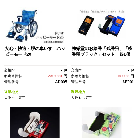
安心・快適・堺の車いす ハッ
梅栄堂のお線香「残香飛」「残
ピーモード20
香飛ブラック」セット 各1個
交換pt:
-
pt
交換pt:
-
pt
参考寄附額:
280,000
円
参考寄附額:
10,000
円
管理番号:
AD005
管理番号:
AE001
近畿地方
近畿地方
大阪府
堺市
大阪府
堺市