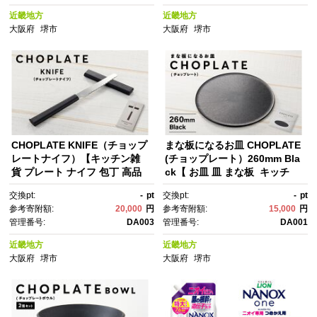
近畿地方
近畿地方
大阪府
堺市
大阪府
堺市
CHOPLATE KNIFE（チョップ
まな板になるお皿 CHOPLATE
レートナイフ）【キッチン雑
(チョップレート）260mm Bla
貨 プレート ナイフ 包丁 高品
ck【 お皿 皿 まな板 キッチ
質 おしゃれ キャンプ レジャ
ン プレート 耐久性 高品質 おし
交換pt:
-
pt
交換pt:
-
pt
ー アウトドア ホームパーテ
ゃれ アウトドア ホームパーテ
参考寄附額:
20,000
円
参考寄附額:
15,000
円
ィ 人気 おすすめ 調理器具 食
ィ ブラック 人気 おすすめ 調理
管理番号:
DA003
管理番号:
DA001
器 ふるさと納税 大阪府 堺市】
器具 食器 大阪府 堺市】
近畿地方
近畿地方
大阪府
堺市
大阪府
堺市