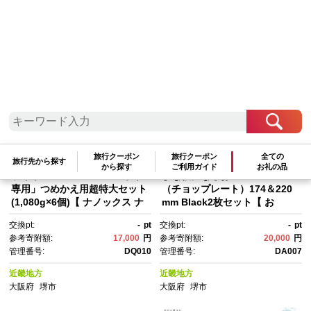
検索結果一覧
1～20件 / 全536件
参考寄附額順
|
新着順
|
人気ランキング順
旅行クーポン
旅行クーポン
全ての
旅行先から探す
から探す
ご利用ガイド
お礼の品
ライオン「NANOXoneニオイ
まな板になるお皿 CHOPLATE
専用」つめかえ用超特大セット
（チョップレート）174＆220
(1,080g×6個)【 ナノックス ナ
mm Black2枚セット【 お
ノックスワン 消臭 洗濯 洗剤 詰
皿 皿 まな板 キッチン プレー
交換pt:
-
pt
交換pt:
-
pt
め替え用 人気 おすすめ 日用
ト 耐久性 高品質 おしゃれ アウ
参考寄附額:
17,000
円
参考寄附額:
20,000
円
品 消耗品 大阪 堺市】
トドア ホームパーティ ブラッ
管理番号:
DQ010
管理番号:
DA007
ク 人気 おすすめ 調理器具 食
器 大阪府 堺市】
近畿地方
近畿地方
大阪府
堺市
大阪府
堺市