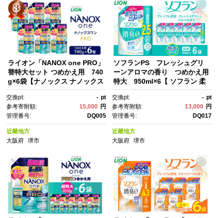
ライオン「NANOX one PRO」
ソフランPS フレッシュグリ
替特大セット つめかえ用 740
ーンアロマの香り つめかえ用
g×6袋【ナノックス ナノックス
特大 950ml×6【 ソフラン 柔
ワン プロ 洗剤 洗濯 洗濯洗
軟剤 詰め替え セット 人気 お
交換pt:
-
pt
交換pt:
-
pt
剤 詰め替え用 日用品 消耗品 人
すすめ 衣類用 日用品 消耗品 送
参考寄附額:
15,000
円
参考寄附額:
13,000
円
気 おすすめ 大阪 堺市】
料無料 大阪 堺市】
管理番号:
DQ005
管理番号:
DQ017
近畿地方
近畿地方
大阪府
堺市
大阪府
堺市