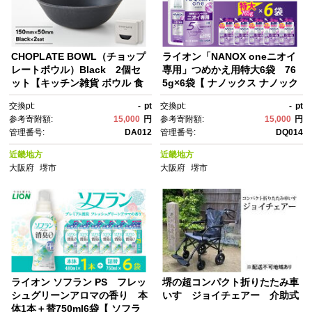
CHOPLATE BOWL（チョップ
ライオン「NANOX oneニオイ
レートボウル）Black 2個セ
専用」つめかえ用特大6袋 76
ット【キッチン雑貨 ボウル 食
5g×6袋【 ナノックス ナノック
器 お皿 皿 高品質 おしゃれ 盛
スワン セット 消臭 洗濯 洗
交換pt:
-
pt
交換pt:
-
pt
り付け アウトドア ホームパー
剤 液体 詰め替え 人気 おすす
参考寄附額:
15,000
円
参考寄附額:
15,000
円
ティ 黒 ブラック 人気 おすす
め 日用品 消耗品 大阪 堺市】
管理番号:
DA012
管理番号:
DQ014
め 調理器具 お取り寄せ 送料無
料 ふるさと納税 大阪 堺市】
近畿地方
近畿地方
大阪府
堺市
大阪府
堺市
ライオン ソフラン PS フレッ
堺の超コンパクト折りたたみ車
シュグリーンアロマの香り 本
いす ジョイチェアー 介助式
体1本＋替750ml6袋【 ソフラ