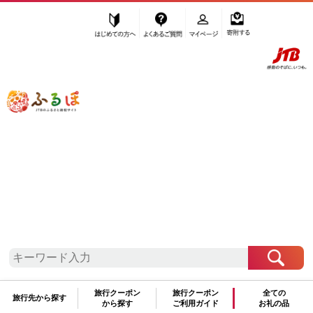
はじめての方へ
よくあるご質問
マイページ
寄附する
ふるぽ JTBのふるさと納税サイト
「ふるさと納税」TOP
堺市 お礼の品から探す
加工品等
餃子
”餃子” 大阪府
堺市
のお礼の品一覧
さらに検索条件を絞り込む
餃子
旅行クーポン
旅行クーポン
全ての
旅行先から探す
から探す
ご利用ガイド
お礼の品
検索結果一覧
1～1件 / 全1件