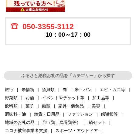
050-3355-3112
10：00～17：00
ふるさと納税お礼の品を「カテゴリー」から探す
旅行
果物類
魚貝類
肉
米・パン
エビ・カニ等
野菜類
お酒
イベントやチケット等
加工品等
飲料類
菓子
麺類
家具・装飾品
美容
調味料・油
雑貨・日用品
ファッション
感謝状等
地域のお礼の品
卵（鶏、烏骨鶏等）
鍋セット
コロナ被害事業者支援
スポーツ・アウトドア