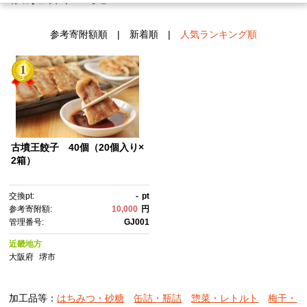
参考寄附額順
|
新着順
|
人気ランキング順
古墳王餃子 40個（20個入り×
2箱）
交換pt:
-
pt
参考寄附額:
10,000
円
管理番号:
GJ001
近畿地方
大阪府
堺市
加工品等：
はちみつ・砂糖
缶詰・瓶詰
惣菜・レトルト
梅干・