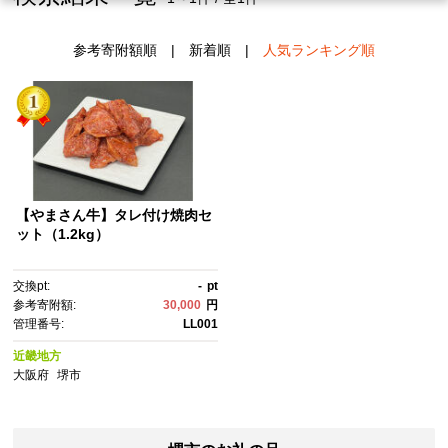
参考寄附額順
|
新着順
|
人気ランキング順
【やまさん牛】タレ付け焼肉セ
ット（1.2kg）
交換pt:
-
pt
参考寄附額:
30,000
円
管理番号:
LL001
近畿地方
大阪府
堺市