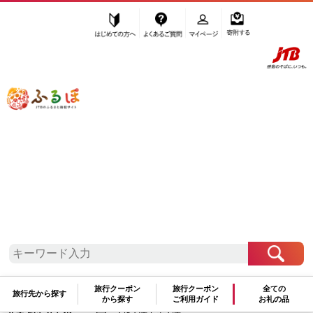
はじめての方へ
よくあるご質問
マイページ
寄附する
ふるぽ JTBのふるさと納税サイト
「ふるさと納税」TOP
堺市 お礼の品から探す
肉
牛肉
セット
”セット” 大阪府
堺市
のお礼の品一覧
さらに検索条件を絞り込む
セット
旅行クーポン
旅行クーポン
全ての
旅行先から探す
から探す
ご利用ガイド
お礼の品
検索結果一覧
1～1件 / 全1件