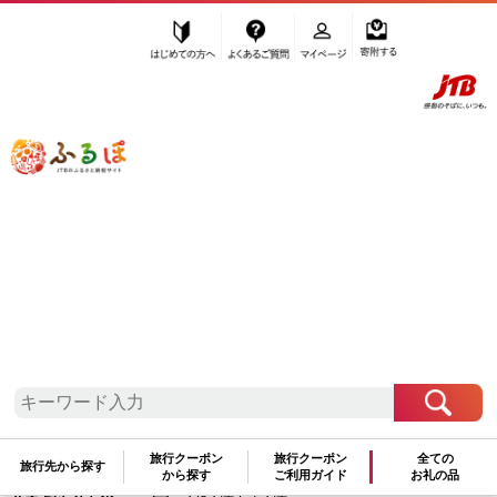
はじめての方へ
よくあるご質問
マイページ
寄附する
ふるぽ JTBのふるさと納税サイト
「ふるさと納税」TOP
堺市 お礼の品から探す
肉
牛肉
炒め物
”炒め物” 大阪府
堺市
のお礼の品一覧
さらに検索条件を絞り込む
炒め物
旅行クーポン
旅行クーポン
全ての
旅行先から探す
から探す
ご利用ガイド
お礼の品
検索結果一覧
1～1件 / 全1件