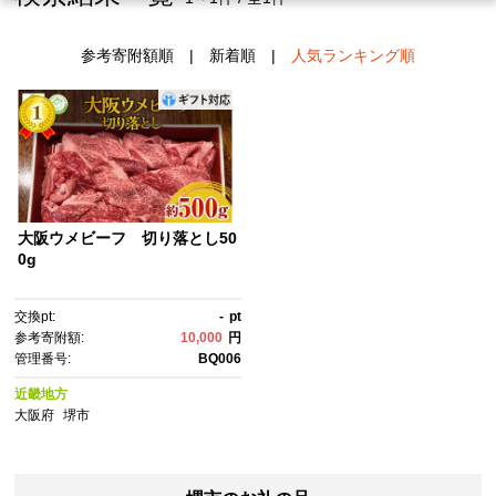
参考寄附額順
|
新着順
|
人気ランキング順
大阪ウメビーフ 切り落とし50
0g
交換pt:
-
pt
参考寄附額:
10,000
円
管理番号:
BQ006
近畿地方
大阪府
堺市