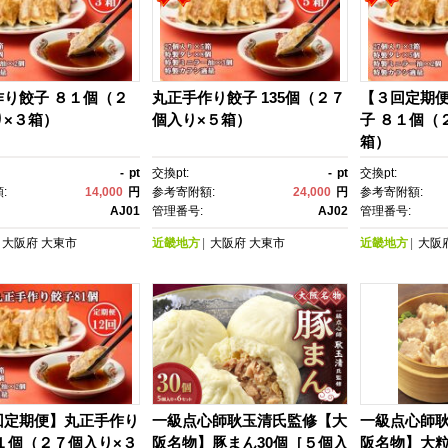
作り餃子 ８１個（２
丸正手作り餃子 135個（２７
【３回定期
り×３箱）
個入り×５箱）
子 ８１個（
箱）
-
pt
交換pt:
-
pt
交換pt:
:
14,000
円
参考寄附額:
24,000
円
参考寄附額:
AJ01
管理番号:
AJ02
管理番号:
大阪府
大東市
近畿地方
大阪府
大東市
近畿地方
大阪
回定期便】丸正手作り
一級点心師耿玉清氏監修【大
一級点心師
１個（２７個入り×３
阪名物】豚まん30個［５個入
阪名物】大粒