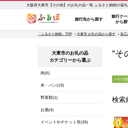
大阪府大東市【その他】のお礼
ふるぽ JTBのふるさと納税サイ
旅行クー
旅行先から探す
から探
「ふるさと納税」TOP
大東市 お礼の品から探す
加工
”そ
大東市のお礼の品
カテゴリーから選ぶ
肉(6)
その
米・パン(19)
野菜類(1)
検索
お酒(4)
イベントやチケット等(39)