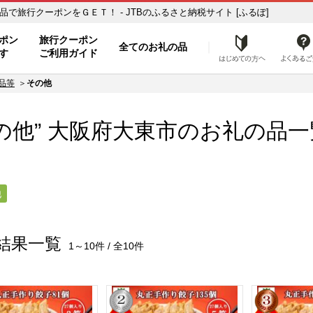
の品一覧 ふるさと納税の返礼品で旅行クーポンをＧＥＴ！ - JTBのふるさと納税サイト [ふるぽ]
ト
ポン
旅行クーポン
全てのお礼の品
はじめ
す
ご利用ガイド
品等
その他
の他” 大阪府
大東市
のお礼の品一
他
結果一覧
1～10件 / 全10件