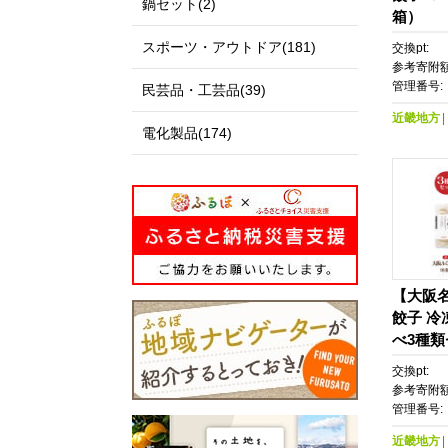
鍋セット(2)
箱）
スポーツ・アウトドア(181)
交換pt:
参考寄附額
管理番号:
民芸品・工芸品(39)
近畿地方
電化製品(174)
【大阪
餃子 冷
べ3種類
交換pt:
参考寄附額
管理番号:
近畿地方