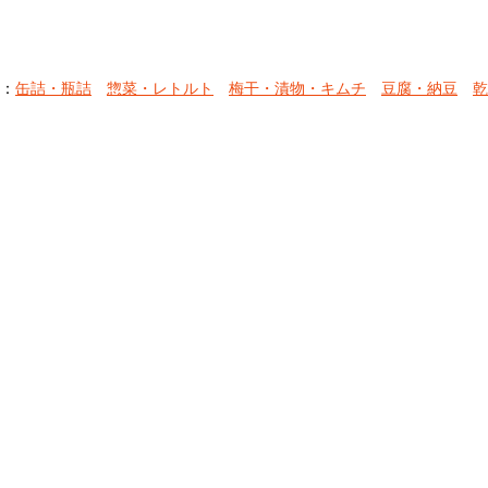
：
缶詰・瓶詰
惣菜・レトルト
梅干・漬物・キムチ
豆腐・納豆
乾