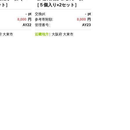
ット］
［５個入り×2セット］
-
pt
交換pt:
-
pt
8,000
円
参考寄附額:
8,000
円
AY22
管理番号:
AY23
府
大東市
近畿地方
大阪府
大東市