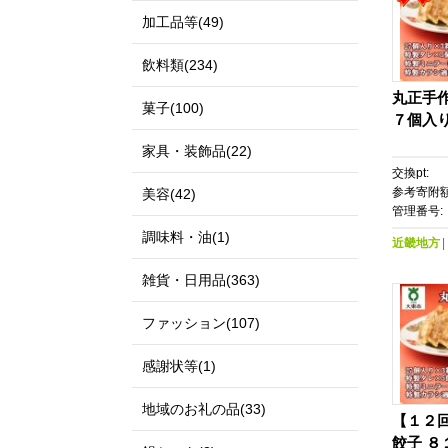
加工品等(49)
飲料類(234)
丸正手
菓子(100)
７個入
家具・装飾品(22)
交換pt:
参考寄附額
美容(42)
管理番号:
調味料・油(1)
近畿地方
雑貨・日用品(363)
ファッション(107)
感謝状等(1)
地域のお礼の品(33)
【１２
餃子 ８