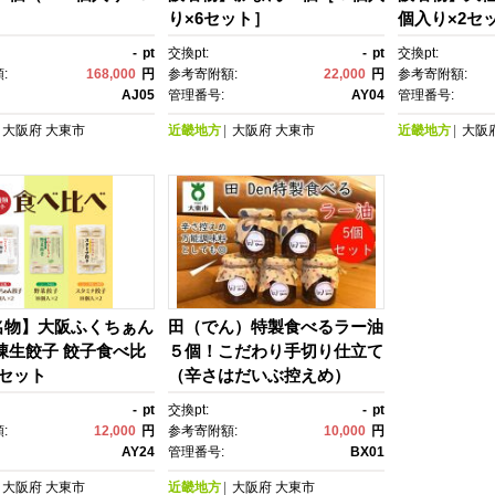
り×6セット］
個入り×2セ
-
pt
交換pt:
-
pt
交換pt:
:
168,000
円
参考寄附額:
22,000
円
参考寄附額:
AJ05
管理番号:
AY04
管理番号:
大阪府
大東市
近畿地方
大阪府
大東市
近畿地方
大阪
名物】大阪ふくちぁん
田（でん）特製食べるラー油
凍生餃子 餃子食べ比
５個！こだわり手切り仕立て
セット
（辛さはだいぶ控えめ）
-
pt
交換pt:
-
pt
:
12,000
円
参考寄附額:
10,000
円
AY24
管理番号:
BX01
大阪府
大東市
近畿地方
大阪府
大東市