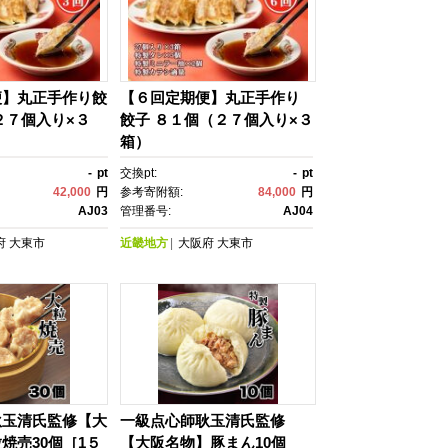
便】丸正手作り餃
【６回定期便】丸正手作り
２７個入り×３
餃子 ８１個（２７個入り×３
箱）
-
pt
交換pt:
-
pt
42,000
円
参考寄附額:
84,000
円
AJ03
管理番号:
AJ04
府
大東市
近畿地方
大阪府
大東市
耿玉清氏監修【大
一級点心師耿玉清氏監修
焼売30個［1５
【大阪名物】豚まん10個