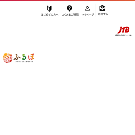
はじめての方へ
よくあるご質問
マイページ
寄附する
ふるぽ JTBのふるさと納税サイト
「ふるさと納税」TOP
大東市 お礼の品から探す
家具・装飾品
家具
”家具” 大阪府
大東市
のお礼の品一覧
さらに検索条件を絞り込む
家具