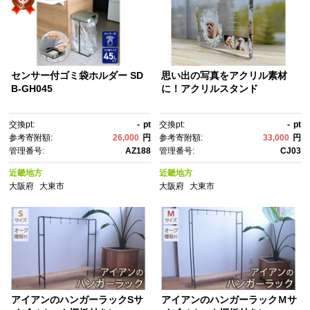
センサー付ゴミ袋ホルダー SD
思い出の写真をアクリル素材
B-GH045
に！アクリルスタンド
交換pt:
-
pt
交換pt:
-
pt
参考寄附額:
26,000
円
参考寄附額:
33,000
円
管理番号:
AZ188
管理番号:
CJ03
近畿地方
近畿地方
大阪府
大東市
大阪府
大東市
アイアンのハンガーラックSサ
アイアンのハンガーラックＭサ