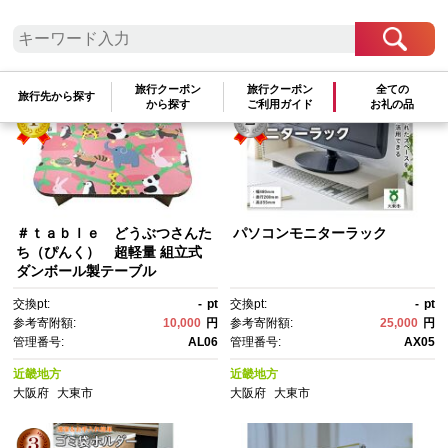
検索結果一覧
1～10件 / 全10件
参考寄附額順
|
新着順
|
人気ランキング順
旅行クーポン
旅行クーポン
全ての
旅行先から探す
から探す
ご利用ガイド
お礼の品
＃ｔａｂｌｅ どうぶつさんた
パソコンモニターラック
ち（ぴんく） 超軽量 組立式
ダンボール製テーブル
交換pt:
-
pt
交換pt:
-
pt
参考寄附額:
10,000
円
参考寄附額:
25,000
円
管理番号:
AL06
管理番号:
AX05
近畿地方
近畿地方
大阪府
大東市
大阪府
大東市