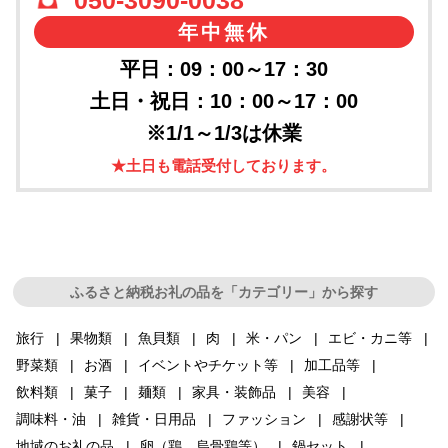
年中無休
平日：09：00～17：30
土日・祝日：10：00～17：00
※1/1～1/3は休業
★土日も電話受付しております。
ふるさと納税お礼の品を「カテゴリー」から探す
旅行
果物類
魚貝類
肉
米・パン
エビ・カニ等
野菜類
お酒
イベントやチケット等
加工品等
飲料類
菓子
麺類
家具・装飾品
美容
調味料・油
雑貨・日用品
ファッション
感謝状等
地域のお礼の品
卵（鶏、烏骨鶏等）
鍋セット