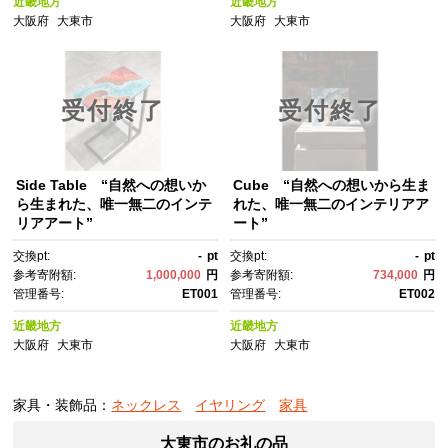
近畿地方
近畿地方
大阪府
大東市
大阪府
大東市
受付終了
受付終了
Side Table “自然への想いか
Cube “自然への想いから生ま
ら生まれた、唯一無二のインテ
れた、唯一無二のインテリアア
リアアート”
ート”
交換pt:
-
pt
交換pt:
-
pt
参考寄附額:
1,000,000
円
参考寄附額:
734,000
円
管理番号:
ET001
管理番号:
ET002
近畿地方
近畿地方
大阪府
大東市
大阪府
大東市
家具・装飾品：
ネックレス
イヤリング
家具
大東市のお礼の品