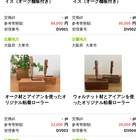
イズ（オーク棚板付き）
イズ（オーク棚板付き）
交換pt:
-
pt
交換pt:
-
pt
参考寄附額:
66,000
円
参考寄附額:
80,000
円
管理番号:
DV001
管理番号:
DV002
近畿地方
近畿地方
大阪府
大東市
大阪府
大東市
オーク材とアイアンを使ったオ
ウォルナット材とアイアンを使
リジナル粘着ローラー
ったオリジナル粘着ローラー
交換pt:
-
pt
交換pt:
-
pt
参考寄附額:
22,000
円
参考寄附額:
26,000
円
管理番号:
DV003
管理番号:
DV004