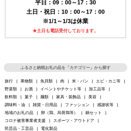
平日：09：00～17：30
土日・祝日：10：00～17：00
※1/1～1/3は休業
★土日も電話受付しております。
ふるさと納税お礼の品を「カテゴリー」から探す
旅行
果物類
魚貝類
肉
米・パン
エビ・カニ等
野菜類
お酒
イベントやチケット等
加工品等
飲料類
菓子
麺類
家具・装飾品
美容
調味料・油
雑貨・日用品
ファッション
感謝状等
地域のお礼の品
卵（鶏、烏骨鶏等）
鍋セット
コロナ被害事業者支援
スポーツ・アウトドア
民芸品・工芸品
電化製品