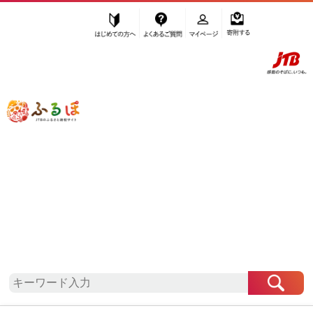
はじめての方へ
よくあるご質問
マイページ
寄附する
ふるぽ JTBのふるさと納税サイト
「ふるさと納税」TOP
大東市 お礼の品から探す
飲料類
コーヒー
ドリップ
”ドリップ” 大阪府
大東市
のお礼の品一
覧
さらに検索条件を絞り込む
ドリップ