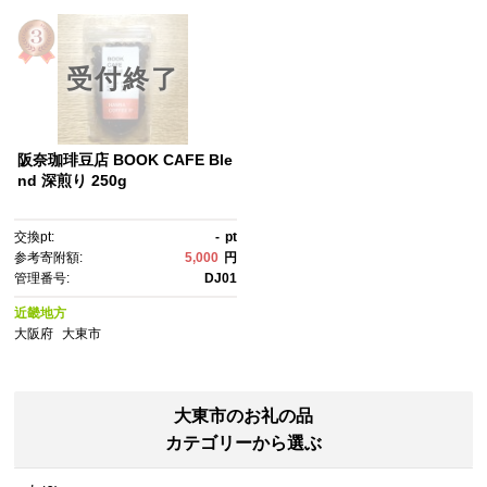
受付終了
阪奈珈琲豆店 BOOK CAFE Ble
nd 深煎り 250g
交換pt:
-
pt
参考寄附額:
5,000
円
管理番号:
DJ01
近畿地方
大阪府
大東市
大東市のお礼の品
カテゴリーから選ぶ