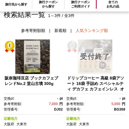
旅行クーポン
旅行クーポン
全ての
旅行先から探す
から探す
ご利用ガイド
お礼の品
検索結果一覧
1～3件 / 全3件
参考寄附額順
|
新着順
|
人気ランキング順
受付終了
阪奈珈琲豆店 ブックカフェブ
ドリップコーヒー 高級 8袋アソ
レンドNo.2 堂山古墳 300g
ート 16袋 手詰め スペシャルテ
ィ デカフェ カフェインレス オ
ーガニック 各10g
交換pt:
-
pt
交換pt:
-
pt
参考寄附額:
7,000
円
参考寄附額:
5,000
円
管理番号:
DJ02
管理番号:
BG368
近畿地方
近畿地方
大阪府
大東市
大阪府
大東市