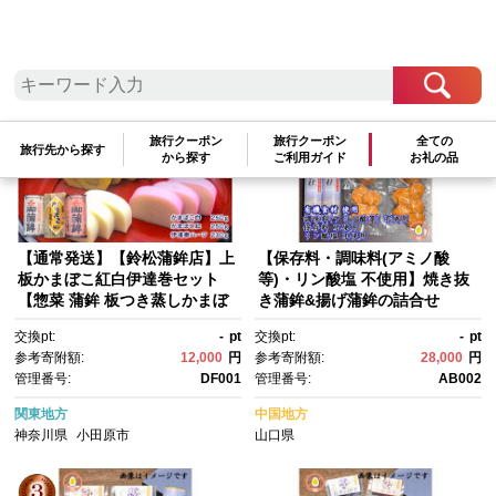
検索結果一覧
1～20件 / 全47件
参考寄附額順
|
新着順
|
人気ランキング順
旅行クーポン
旅行クーポン
全ての
旅行先から探す
から探す
ご利用ガイド
お礼の品
【通常発送】【鈴松蒲鉾店】上
【保存料・調味料(アミノ酸
板かまぼこ紅白伊達巻セット
等)・リン酸塩 不使用】焼き抜
【惣菜 蒲鉾 板つき蒸しかまぼ
き蒲鉾&揚げ蒲鉾の詰合せ
こ 伊達巻ハーフ 昔ながらの
交換pt:
-
pt
交換pt:
-
pt
味 卵不使用のかまぼこ 厳選し
参考寄附額:
12,000
円
参考寄附額:
28,000
円
た高級な白身魚のグチ 神奈川
管理番号:
DF001
管理番号:
AB002
県 小田原市 】
関東地方
中国地方
神奈川県
小田原市
山口県