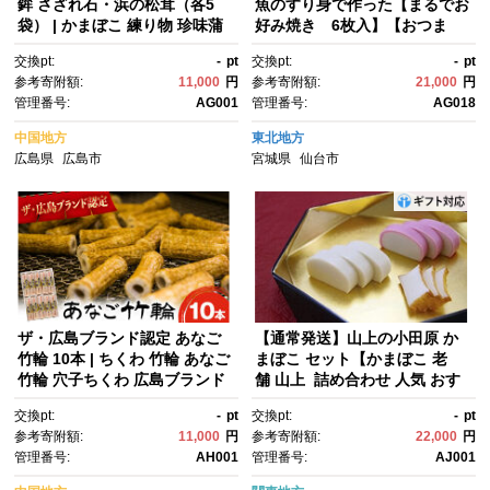
鉾 さざれ石・浜の松茸（各5
魚のすり身で作った【まるでお
袋） | かまぼこ 練り物 珍味蒲
好み焼き 6枚入】【おつま
鉾 広島ブランド認定 おつま
み 蒲鉾 すり身 無添加 高たんぱ
交換pt:
-
pt
交換pt:
-
pt
み 食品 魚介加工品 高級かまぼ
く 練り物 魚介類 ひな祭り こど
参考寄附額:
11,000
円
参考寄附額:
21,000
円
こ 食べ比べ セット 贈答用 ギフ
もの日 母の日 父の日 お中元 敬
管理番号:
AG001
管理番号:
AG018
ト プレゼント 家庭用 お取り寄
老の日 お歳暮 七五三 お正月 贈
せ 人気 おすすめ 広島県 広島市
答 】 ●
中国地方
東北地方
広島県
広島市
宮城県
仙台市
ザ・広島ブランド認定 あなご
【通常発送】山上の小田原 か
竹輪 10本 | ちくわ 竹輪 あなご
まぼこ セット【かまぼこ 老
竹輪 穴子ちくわ 広島ブランド
舗 山上 詰め合わせ 人気 おす
認定 練り物 魚肉加工品 あな
すめ 蒲鉾 白蒲鉾 赤蒲鉾 ギフ
交換pt:
-
pt
交換pt:
-
pt
ご おつまみ おかず ご当地グル
ト 送料無料 神奈川 小田原】
参考寄附額:
11,000
円
参考寄附額:
22,000
円
メ 家庭用 お取り寄せ 人気 おす
管理番号:
AH001
管理番号:
AJ001
すめ 広島県 広島市