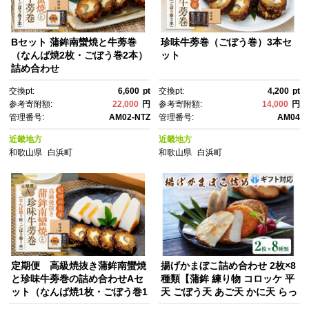
Bセット 蒲鉾南蠻焼と牛蒡巻
珍味牛蒡巻（ごぼう巻）3本セ
（なんば焼2枚・ごぼう巻2本）
ット
詰め合わせ
交換pt:
6,600
pt
交換pt:
4,200
pt
参考寄附額:
22,000
円
参考寄附額:
14,000
円
管理番号:
AM02-NTZ
管理番号:
AM04
近畿地方
近畿地方
和歌山県
白浜町
和歌山県
白浜町
定期便 高級焼抜き蒲鉾南蠻焼
揚げかまぼこ詰め合わせ 2枚×8
と珍味牛蒡巻の詰め合わせAセ
種類【蒲鉾 練り物 コロッケ 平
ット（なんば焼1枚・ごぼう巻1
天 ごぼう天 あご天 かに天 らっ
本）【4月・8月・12月お届
きょう天 じゃこ天 チーズ天 お