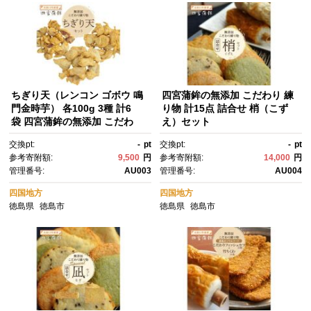
ちぎり天（レンコン ゴボウ 鳴
四宮蒲鉾の無添加 こだわり 練
門金時芋） 各100g 3種 計6
り物 計15点 詰合せ 梢（こず
袋 四宮蒲鉾の無添加 こだわ
え）セット
り 練り物
交換pt:
-
pt
交換pt:
-
pt
参考寄附額:
9,500
円
参考寄附額:
14,000
円
管理番号:
AU003
管理番号:
AU004
四国地方
四国地方
徳島県
徳島市
徳島県
徳島市