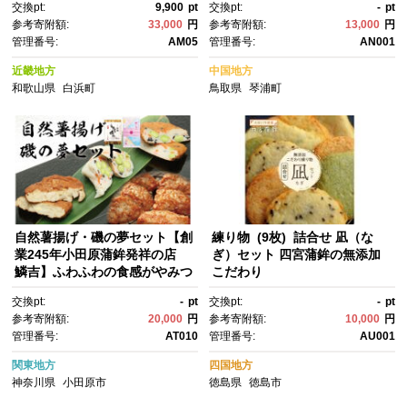
交換pt:
9,900
pt
交換pt:
-
pt
け】
かず おつまみ 晩酌セット 人
参考寄附額:
33,000
円
参考寄附額:
13,000
円
気 おすすめ 鳥取県 琴浦町 送料
管理番号:
AM05
管理番号:
AN001
無料】
近畿地方
中国地方
和歌山県
白浜町
鳥取県
琴浦町
自然薯揚げ・磯の夢セット【創
練り物 (9枚) 詰合せ 凪（な
業245年小田原蒲鉾発祥の店
ぎ）セット 四宮蒲鉾の無添加
鱗吉】ふわふわの食感がやみつ
こだわり
き！【自然薯 練り物 魚肉 自宅
交換pt:
-
pt
交換pt:
-
pt
用 贈答品 贈答用 ギフト お取り
参考寄附額:
20,000
円
参考寄附額:
10,000
円
寄せ お中元 お歳暮 贈り物 お祝
管理番号:
AT010
管理番号:
AU001
い てんぷら 蒲鉾 かまぼこ カマ
ボコ さつま揚げ 神奈川県 小田
関東地方
四国地方
原市
神奈川県
小田原市
徳島県
徳島市