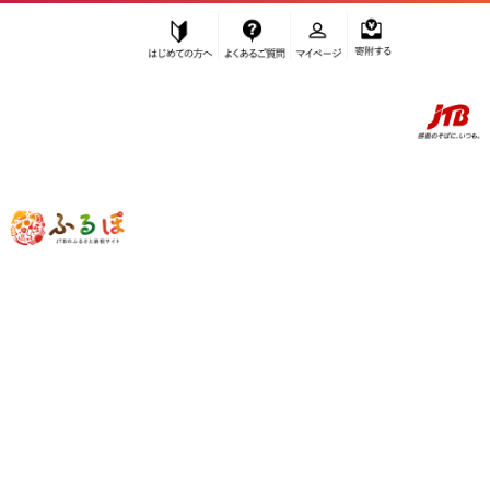
はじめての方へ
よくあるご質問
マイページ
寄附する
ふるぽ JTBのふるさと納税サイト
「ふるさと納税」TOP
お礼の品から探す
魚貝類
かまぼこ・練り製品
その他練り製品
”その他練り製品” のお礼の品一覧
さらに検索条件を絞り込む
その他練り製品