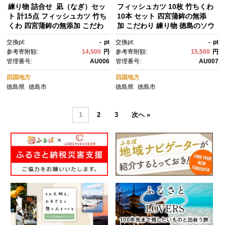
練り物 詰合せ 凪（なぎ）セッ
フィッシュカツ 10枚 竹ちくわ
ト 計15点 フィッシュカツ 竹ち
10本 セット 四宮蒲鉾の無添
くわ 四宮蒲鉾の無添加 こだわ
加 こだわり 練り物 徳島のソウ
り
ルフード
交換pt:
-
pt
交換pt:
-
pt
参考寄附額:
14,500
円
参考寄附額:
15,500
円
管理番号:
AU006
管理番号:
AU007
四国地方
四国地方
徳島県
徳島市
徳島県
徳島市
1
2
3
次へ »