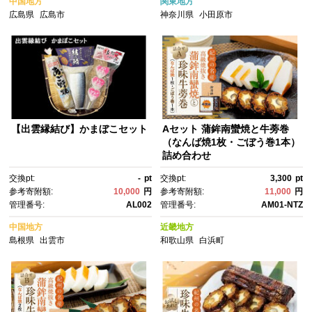
中国地方
関東地方
広島県
広島市
神奈川県
小田原市
【出雲縁結び】かまぼこセット
Aセット 蒲鉾南蠻焼と牛蒡巻
（なんば焼1枚・ごぼう巻1本）
詰め合わせ
交換pt:
-
pt
交換pt:
3,300
pt
参考寄附額:
10,000
円
参考寄附額:
11,000
円
管理番号:
AL002
管理番号:
AM01-NTZ
中国地方
近畿地方
島根県
出雲市
和歌山県
白浜町