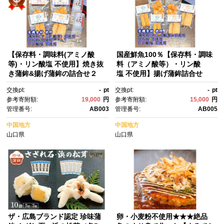
【保存料・調味料(アミノ酸
国産鮮魚100％【保存料・調味
等)・リン酸塩 不使用】焼き抜
料（アミノ酸等）・リン酸
き蒲鉾&揚げ蒲鉾の詰合せ２
塩 不使用】揚げ蒲鉾詰合せ
交換pt:
-
pt
交換pt:
-
pt
参考寄附額:
19,000
円
参考寄附額:
15,000
円
管理番号:
AB003
管理番号:
AB005
中国地方
中国地方
山口県
山口県
ザ・広島ブランド認定 珍味蒲
卵・小麦粉不使用★★★絶品