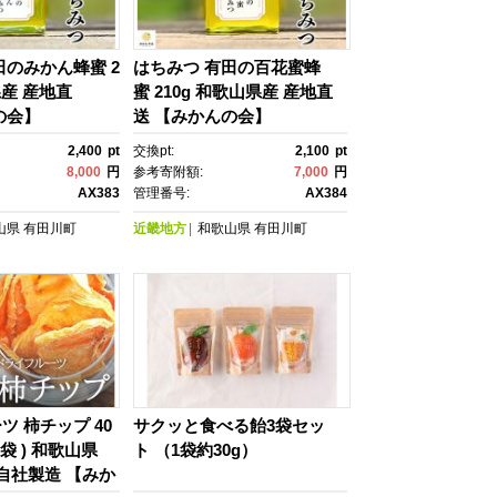
田のみかん蜂蜜 2
はちみつ 有田の百花蜜蜂
県産 産地直
蜜 210g 和歌山県産 産地直
の会】
送 【みかんの会】
2,400
pt
交換pt:
2,100
pt
8,000
円
参考寄附額:
7,000
円
AX383
管理番号:
AX384
山県
有田川町
近畿地方
和歌山県
有田川町
ツ 柿チップ 40
サクッと食べる飴3袋セッ
 10袋 ) 和歌山県
ト （1袋約30g）
 自社製造 【みか