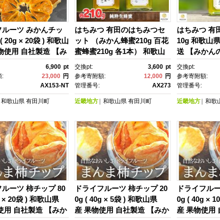
フルーツ みかんチッ
はちみつ 有田のはちみつセ
はちみつ 有
 ( 20g × 20袋 ) 和歌山
ット （みかん蜂蜜210g 百花
10g 和歌山
物使用 自社製造 【み
蜜蜂蜜210g 各1本） 和歌山
送 【みかん
会】
県産 産地直送 【みかんの
6,900
pt
交換pt:
3,600
pt
交換pt:
会】
:
23,000
円
参考寄附額:
12,000
円
参考寄附額:
AX153-NT
管理番号:
AX273
管理番号:
和歌山県
有田川町
近畿地方
和歌山県
有田川町
近畿地方
和歌
ルーツ 柿チップ 80
ドライフルーツ 柿チップ 20
ドライフルー
0g × 20袋 ) 和歌山県
0g ( 40g × 5袋 ) 和歌山県
0g ( 40g ×
使用 自社製造 【みか
産 果物使用 自社製造 【みか
産 果物使用