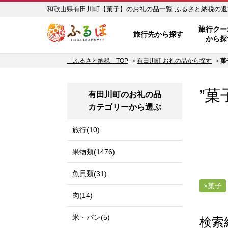
和歌山県有田川町【菓子】の
ふるぽ JTBのふるさと納税サイ
旅行クー
旅行先から探す
から探
「ふるさと納税」TOP
有田川町 お礼の品から探す
菓
”菓
有田川町のお礼の品
カテゴリーから選ぶ
旅行(10)
果物類(1476)
魚貝類(31)
菓子
肉(14)
米・パン(5)
検索