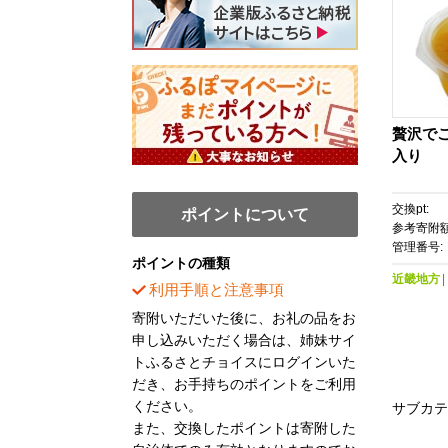
贅沢でこゼ
入り
交換pt:
ポイントについて
参考寄附額
管理番号:
ポイントの種類
近畿地方
利用手順と注意事項
寄附いただいた後に、お礼の品をお
申し込みいただく場合は、姉妹サイ
トふるさとチョイスにログインいた
だき、お手持ちのポイントをご利用
ください。
サブカテ
また、交換したポイントは寄附した