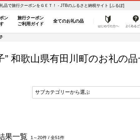
お礼の品一覧 ふるさと納税の返礼品で旅行クーポンをＧＥＴ！ - JTBのふるさと納税サイト [ふるぽ]
ト
ポン
旅行クーポン
全てのお礼の品
はじめ
す
ご利用ガイド
子
子” 和歌山県
有田川町
のお礼の品
結果一覧
1～20件 / 全51件