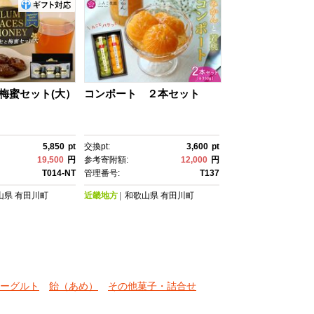
梅蜜セット(大）
コンポート ２本セット
5,850
pt
交換pt:
3,600
pt
19,500
円
参考寄附額:
12,000
円
T014-NT
管理番号:
T137
山県
有田川町
近畿地方
和歌山県
有田川町
ーグルト
飴（あめ）
その他菓子・詰合せ