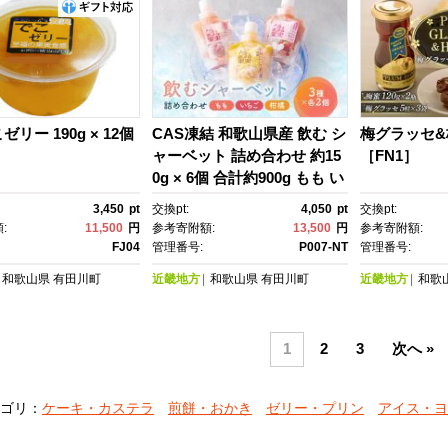
リー 190g × 12個
CAS凍結 和歌山県産 飲む シ
梅グラッセ&
ャーベット 詰め合わせ 約15
［FN1］
0g × 6個 合計約900g もも い
ちご 柑橘 各種2個ずつ
3,450
pt
交換pt:
4,050
pt
交換pt:
:
11,500
円
参考寄附額:
13,500
円
参考寄附額:
FJ04
管理番号:
P007-NT
管理番号:
和歌山県
有田川町
近畿地方
和歌山県
有田川町
近畿地方
和歌
1
2
3
次へ »
ゴリ：
ケーキ・カステラ
煎餅・おかき
ゼリー・プリン
アイス・ヨ