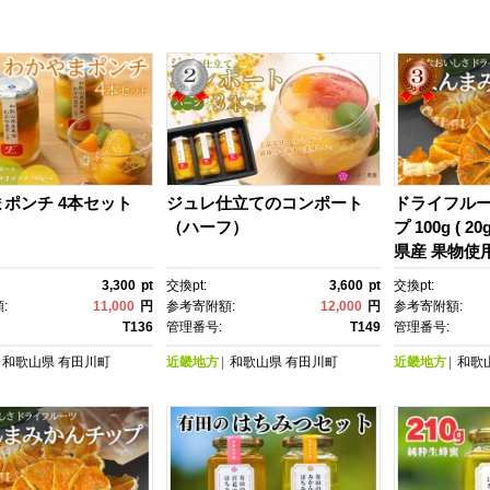
ポンチ 4本セット
ジュレ仕立てのコンポート
ドライフルー
（ハーフ）
プ 100g ( 2
県産 果物使
かんの会】
3,300
pt
交換pt:
3,600
pt
交換pt:
:
11,000
円
参考寄附額:
12,000
円
参考寄附額:
T136
管理番号:
T149
管理番号:
和歌山県
有田川町
近畿地方
和歌山県
有田川町
近畿地方
和歌