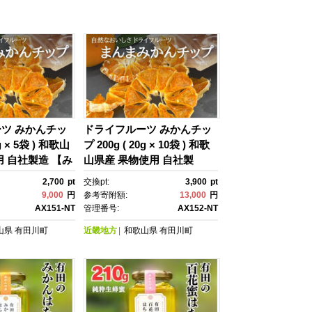
ツ みかんチッ
ドライフルーツ みかんチッ
0g × 5袋 ) 和歌山
プ 200g ( 20g × 10袋 ) 和歌
用 自社製造 【み
山県産 果物使用 自社製
造 【みかんの会】
2,700
pt
交換pt:
3,900
pt
9,000
円
参考寄附額:
13,000
円
AX151-NT
管理番号:
AX152-NT
山県
有田川町
近畿地方
和歌山県
有田川町