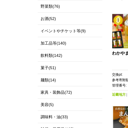
野菜類(76)
お酒(52)
イベントやチケット等(9)
加工品等(140)
わかやま
飲料類(142)
菓子(51)
交換pt:
麺類(14)
参考寄附額
管理番号:
家具・装飾品(72)
近畿地方
美容(5)
調味料・油(33)