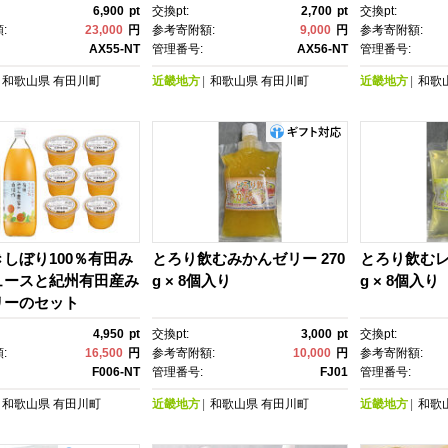
】
んの会】
んの会】
6,900
pt
交換pt:
2,700
pt
交換pt:
:
23,000
円
参考寄附額:
9,000
円
参考寄附額:
AX55-NT
管理番号:
AX56-NT
管理番号:
和歌山県
有田川町
近畿地方
和歌山県
有田川町
近畿地方
和歌
しぼり100％有田み
とろり飲むみかんゼリー 270
とろり飲むレ
ュースと紀州有田産み
g × 8個入り
g × 8個入り
リーのセット
4,950
pt
交換pt:
3,000
pt
交換pt:
:
16,500
円
参考寄附額:
10,000
円
参考寄附額:
F006-NT
管理番号:
FJ01
管理番号:
和歌山県
有田川町
近畿地方
和歌山県
有田川町
近畿地方
和歌