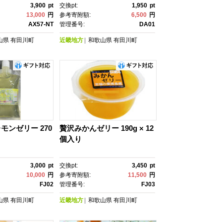
3,900
pt
交換pt:
1,950
pt
13,000
円
参考寄附額:
6,500
円
AX57-NT
管理番号:
DA01
山県
有田川町
近畿地方
和歌山県
有田川町
モンゼリー 270
贅沢みかんゼリー 190g × 12
個入り
3,000
pt
交換pt:
3,450
pt
10,000
円
参考寄附額:
11,500
円
FJ02
管理番号:
FJ03
山県
有田川町
近畿地方
和歌山県
有田川町