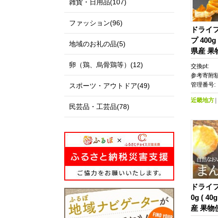
雑貨・日用品(107)
ファッション(96)
ドライ
プ 400g
地域のお礼の品(5)
県産 果
かんの
卵（鶏、烏骨鶏等）(12)
交換pt:
参考寄附額
管理番号:
スポーツ・アウトドア(49)
近畿地方
民芸品・工芸品(78)
ドライフ
0g ( 4
産 果物