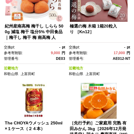
紀州産南高梅 梅干し しらら 50
極選の梅 木箱 1箱20粒入
0g 減塩 梅干 塩分5% 中田食品
り ［Kn12］
｜梅干し 梅干 梅 南高梅 人
気 うめ干し うめぼし ウメボ
交換pt:
-
pt
交換pt:
-
pt
シ 梅干し健康 梅干し伝統 梅干
参考寄附額:
9,000
円
参考寄附額:
17,000
円
しおいしい 梅干し人気商品 梅
管理番号:
DE03
管理番号:
AE012-NT
干し減塩 塩分控えめ 中田食
品 和歌山 上富田町【梅干し う
近畿地方
近畿地方
めぼし ウメボシ】
和歌山県
上富田町
和歌山県
上富田町
The CHOYAウメッシュ 250ml
［先行予約］ご家庭用 完熟 有
×１ケース（２４本）
田みかん 3kg［2026年12月発