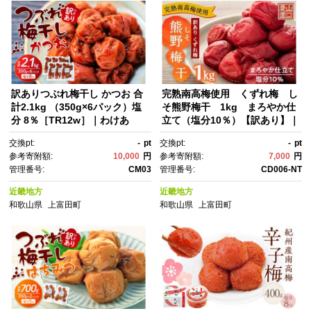
訳ありつぶれ梅干し かつお 合
完熟南高梅使用 くずれ梅 し
計2.1kg （350g×6パック）塩
そ熊野梅干 1kg まろやか仕
分 8％［TR12w］｜わけあ
立て（塩分10％）【訳あり】｜
り 梅干し つぶれ梅 梅干し 塩分
わけあり ワケアリ 完熟 南高
交換pt:
-
pt
交換pt:
-
pt
控えめ 国産 梅干し おつまみ お
梅 しそ 熊野 梅干 訳あり 山口
参考寄附額:
10,000
円
参考寄附額:
7,000
円
弁当 梅干し 和食 お取り寄せ 梅
農園 くずれ梅 塩分10％ 南高梅
管理番号:
CM03
管理番号:
CD006-NT
干しセット ギフト 梅干し 健康
使用 梅干し 和歌山産 紀州梅
食品 梅干し保存 梅干し料理 梅
干 漬物 梅干し通販 梅干し販
近畿地方
近畿地方
干し活用 食卓 梅干し 梅干うめ
売 ヘルシー食品 伝統食品 日本
和歌山県
上富田町
和歌山県
上富田町
ぼし ウメボシ
産 しそ風味 伝統的製法 天然食
材【梅干し うめぼし ウメボ
シ 梅干】