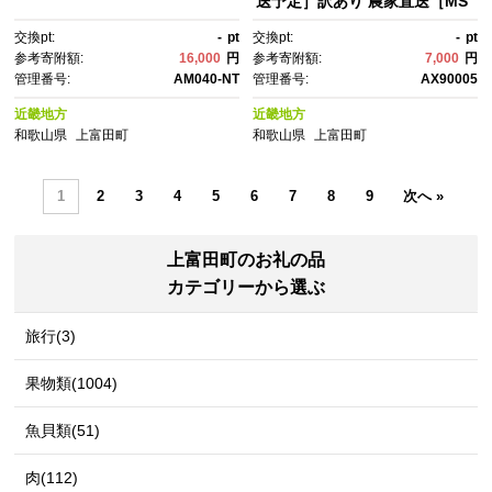
送予定］訳あり 農家直送［MS
3-2］|果物 みかん 柑橘 みか
交換pt:
-
pt
交換pt:
-
pt
ん フルーツ くだもの 和歌山 有
参考寄附額:
16,000
円
参考寄附額:
7,000
円
田 訳あり わけあり 完熟 家庭
管理番号:
AM040-NT
管理番号:
AX90005
用 産地直送 甘さ 旬 味覚 新
鮮 ジューシー ビタミンC 季節
近畿地方
近畿地方
限定 ギフト お取り寄せ【ミカ
和歌山県
上富田町
和歌山県
上富田町
ン みかん 蜜柑 mikan ミカ
ン みかん 蜜柑 みかん】
1
2
3
4
5
6
7
8
9
次へ »
上富田町のお礼の品
カテゴリーから選ぶ
旅行(3)
果物類(1004)
魚貝類(51)
肉(112)