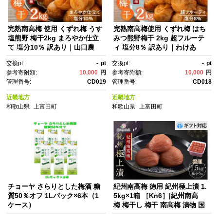
完熟南高梅 使用 くずれ梅 うす
完熟南高梅使用 くずれ梅 はち
塩熊野 梅干2kg まろやか仕立
みつ熊野梅干 2kg 超フルーテ
て 塩分10％ 訳あり｜山口農
ィ 塩分8％ 訳あり｜わけあ
園 完熟 南高梅 梅干 訳あり 和
り ワケアリ 完熟 南高梅 はちみ
交換pt:
-
pt
交換pt:
-
pt
歌山 うす塩 まろやか 塩分1
つ 梅干し 訳あり フルーティ 塩
参考寄附額:
10,000
円
参考寄附額:
10,000
円
0％ くずれ梅 梅干し通販 和
分8% くずれ梅 熊野 梅干し 和
管理番号:
CD019
管理番号:
CD018
食 食卓 お取り寄せ 贅沢 国
歌山県 南高梅干し はちみつ梅
産 梅干しギフト 梅干しセッ
干し 梅干しセット 梅農園 梅干
近畿地方
近畿地方
ト 夏のお供 梅干し保存 健康食
し通販 果肉たっぷり 柔らかい
和歌山県
上富田町
和歌山県
上富田町
品 【梅干し うめぼし ウメボ
梅干し 健康食品 塩分控えめ
シ 梅干】
【梅干し うめぼし ウメボシ 梅
干】
チョーヤ さらりとした梅酒 糖
紀州南高梅 徳用 紀州極上漬 1.
質50％オフ 1Lパック×6本（1
5kg×1箱 ［Kn6］|紀州南高
ケース）
梅 梅干し 梅干 南高梅 漬物 国
産 梅干しギフト 徳用 梅干し 梅