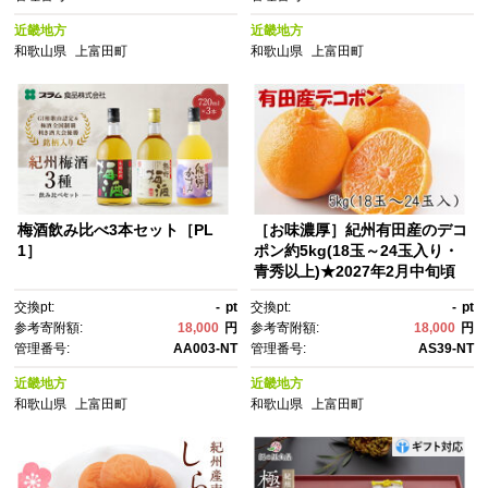
近畿地方
近畿地方
和歌山県
上富田町
和歌山県
上富田町
梅酒飲み比べ3本セット［PL
［お味濃厚］紀州有田産のデコ
1］
ポン約5kg(18玉～24玉入り・
青秀以上)★2027年2月中旬頃
より順次発送［TM26］
交換pt:
-
pt
交換pt:
-
pt
参考寄附額:
18,000
円
参考寄附額:
18,000
円
管理番号:
AA003-NT
管理番号:
AS39-NT
近畿地方
近畿地方
和歌山県
上富田町
和歌山県
上富田町