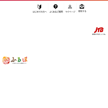
はじめての方へ
よくあるご質問
マイページ
寄附する
ふるぽ JTBのふるさと納税サイト
「ふるさと納税」TOP
上富田町 お礼の品から探す
和歌山県
上富田町
のお礼の品一覧
さらに検索条件を絞り込む
検索結果一覧
1～20件 / 全3200件