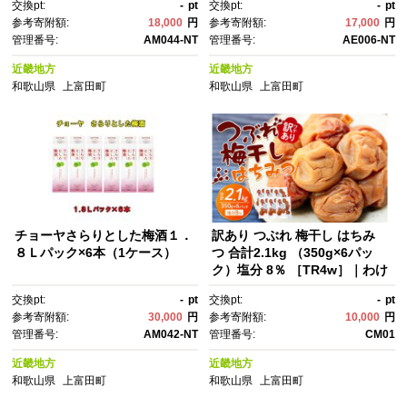
交換pt:
-
pt
交換pt:
-
pt
干し贈答用 日本製 南高梅干
参考寄附額:
18,000
円
参考寄附額:
17,000
円
し 国産梅干し 梅干し詰め合わ
管理番号:
AM044-NT
管理番号:
AE006-NT
せ 和食 梅干しお取り寄せ 夏の
贈り物 伝統食品 しっとり梅干
近畿地方
近畿地方
し まろやか梅干し 紀州漬物 梅
和歌山県
上富田町
和歌山県
上富田町
干しギフトセット 料理用 梅干
し詰合せ 梅干し箱入り
チョーヤさらりとした梅酒１．
訳あり つぶれ 梅干し はちみ
８Ｌパック×6本（1ケース）
つ 合計2.1kg （350g×6パッ
ク）塩分 8％ ［TR4w］｜わけ
あり 梅干し つぶれ梅 梅干し 塩
交換pt:
-
pt
交換pt:
-
pt
分控えめ 国産 梅干し おつま
参考寄附額:
30,000
円
参考寄附額:
10,000
円
み お弁当 梅干し 和食 お取り寄
管理番号:
AM042-NT
管理番号:
CM01
せ 梅干しセット ギフト 梅干
し 健康食品 梅干し保存 梅干し
近畿地方
近畿地方
料理 梅干し活用 食卓 梅干し 梅
和歌山県
上富田町
和歌山県
上富田町
干うめぼし ウメボシ