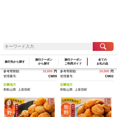
参考寄附額順
|
新着順
|
人気ランキング順
訳あり つぶれ 梅干し 合計2.1k
訳ありつぶれ梅干し しそ 合計
g （350g×6パック） はちみ
2.1kg （350g×6パック） 塩
つ 塩分約5％ ［TR6w］｜わけ
分 8％［TR14w］｜わけあ
旅行クーポン
旅行クーポン
全ての
旅行先から探す
あり 梅干し つぶれ梅 梅干し 塩
り 梅干し つぶれ梅 梅干し 塩分
から探す
ご利用ガイド
お礼の品
交換pt:
-
pt
交換pt:
-
pt
分控えめ 国産 梅干し おつま
控えめ 国産 梅干し おつまみ お
参考寄附額:
10,000
円
参考寄附額:
10,000
円
み お弁当 梅干し 和食 お取り寄
弁当 梅干し 和食 お取り寄せ 梅
管理番号:
CM09
管理番号:
CM02
せ 梅干しセット ギフト 梅干
干しセット ギフト 梅干し 健康
し 健康食品 梅干し保存 梅干し
食品 梅干し保存 梅干し料理 梅
近畿地方
近畿地方
料理 梅干し活用 食卓 梅干し 梅
干し活用 食卓 梅干し 梅干うめ
和歌山県
上富田町
和歌山県
上富田町
干うめぼし ウメボシ
ぼし ウメボシ