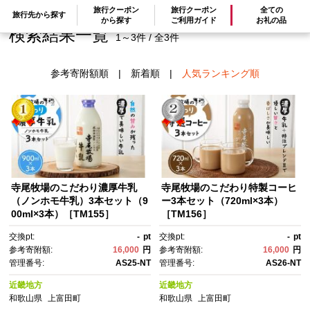
旅行クーポン
旅行クーポン
全ての
旅行先から探す
から探す
ご利用ガイド
お礼の品
検索結果一覧
1～3件 / 全3件
参考寄附額順
|
新着順
|
人気ランキング順
寺尾牧場のこだわり濃厚牛乳
寺尾牧場のこだわり特製コーヒ
（ノンホモ牛乳）3本セット（9
ー3本セット（720ml×3本）
00ml×3本）［TM155］
［TM156］
交換pt:
-
pt
交換pt:
-
pt
参考寄附額:
16,000
円
参考寄附額:
16,000
円
管理番号:
AS25-NT
管理番号:
AS26-NT
近畿地方
近畿地方
和歌山県
上富田町
和歌山県
上富田町