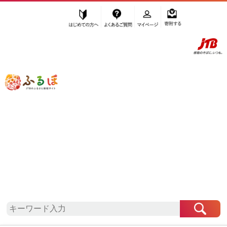
はじめての方へ
よくあるご質問
マイページ
寄附する
ふるぽ JTBのふるさと納税サイト
「ふるさと納税」TOP
上富田町 お礼の品から探す
飲料類
牛乳・乳飲料
”牛乳・乳飲料” 和歌山県
上富田町
のお
礼の品一覧
さらに検索条件を絞り込む
牛乳・乳飲料