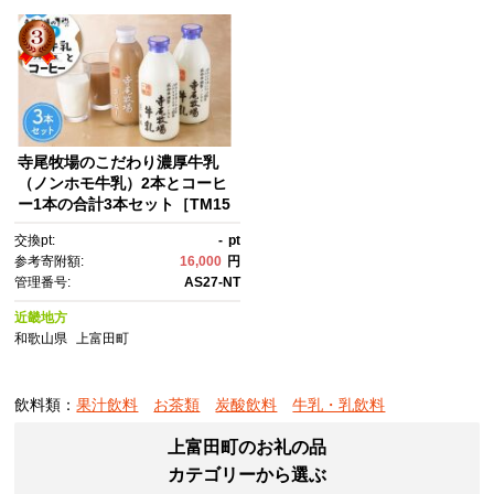
寺尾牧場のこだわり濃厚牛乳
（ノンホモ牛乳）2本とコーヒ
ー1本の合計3本セット［TM15
7］
交換pt:
-
pt
参考寄附額:
16,000
円
管理番号:
AS27-NT
近畿地方
和歌山県
上富田町
飲料類：
果汁飲料
お茶類
炭酸飲料
牛乳・乳飲料
上富田町のお礼の品
カテゴリーから選ぶ