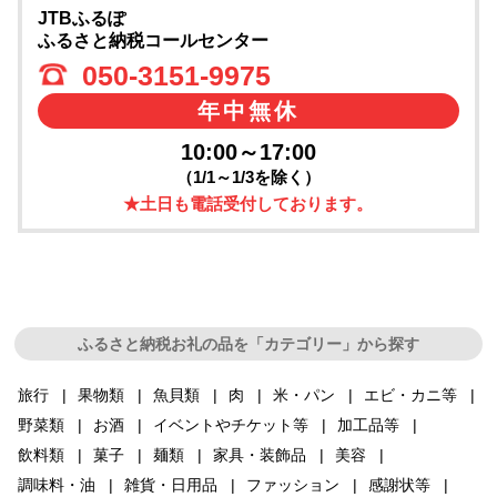
JTBふるぽ
ふるさと納税コールセンター
050-3151-9975
年中無休
10:00～17:00
（1/1～1/3を除く）
★土日も電話受付しております。
ふるさと納税お礼の品を「カテゴリー」から探す
旅行
果物類
魚貝類
肉
米・パン
エビ・カニ等
野菜類
お酒
イベントやチケット等
加工品等
飲料類
菓子
麺類
家具・装飾品
美容
調味料・油
雑貨・日用品
ファッション
感謝状等