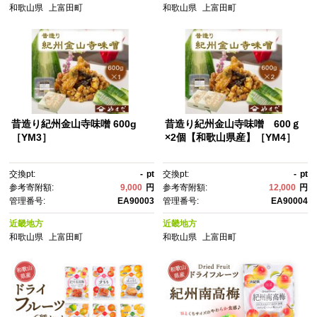
和歌山県
上富田町
和歌山県
上富田町
昔造り紀州金山寺味噌 600g
昔造り紀州金山寺味噌 600ｇ
［YM3］
×2個【和歌山県産】［YM4］
交換pt:
-
pt
交換pt:
-
pt
参考寄附額:
9,000
円
参考寄附額:
12,000
円
管理番号:
EA90003
管理番号:
EA90004
近畿地方
近畿地方
和歌山県
上富田町
和歌山県
上富田町