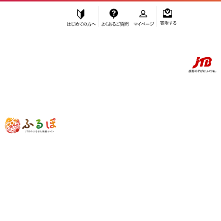
はじめての方へ
よくあるご質問
マイページ
寄附する
ふるぽ JTBのふるさと納税サイト
「ふるさと納税」TOP
上富田町 お礼の品から探す
加工品等
その他
”その他” 和歌山県
上富田町
のお礼の品
一覧
さらに検索条件を絞り込む
その他