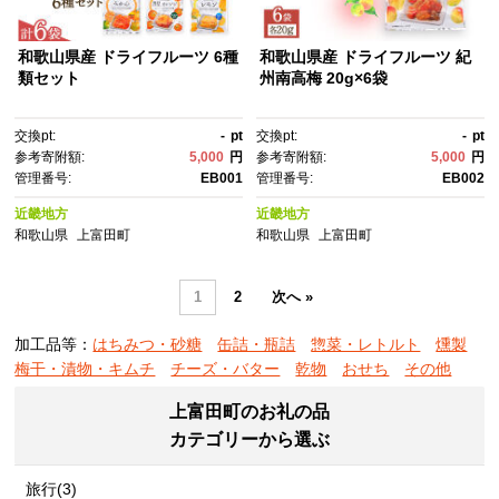
和歌山県産 ドライフルーツ 6種
和歌山県産 ドライフルーツ 紀
類セット
州南高梅 20g×6袋
交換pt:
-
pt
交換pt:
-
pt
参考寄附額:
5,000
円
参考寄附額:
5,000
円
管理番号:
EB001
管理番号:
EB002
近畿地方
近畿地方
和歌山県
上富田町
和歌山県
上富田町
1
2
次へ »
加工品等：
はちみつ・砂糖
缶詰・瓶詰
惣菜・レトルト
燻製
梅干・漬物・キムチ
チーズ・バター
乾物
おせち
その他
上富田町のお礼の品
カテゴリーから選ぶ
旅行(3)