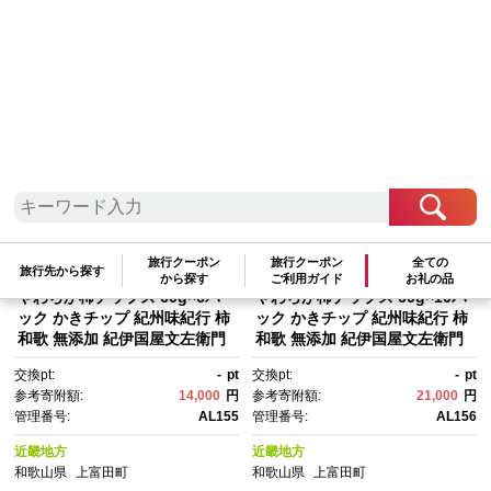
検索結果一覧
1～20件 / 全35件
参考寄附額順
|
新着順
|
人気ランキング順
旅行クーポン
旅行クーポン
全ての
旅行先から探す
から探す
ご利用ガイド
お礼の品
やわらか柿チップス 60g×6パ
やわらか柿チップス 60g×10パ
ック かきチップ 紀州味紀行 柿
ック かきチップ 紀州味紀行 柿
和歌 無添加 紀伊国屋文左衛門
和歌 無添加 紀伊国屋文左衛門
本舗 ［TC10］
本舗 ［TC11］
交換pt:
-
pt
交換pt:
-
pt
参考寄附額:
14,000
円
参考寄附額:
21,000
円
管理番号:
AL155
管理番号:
AL156
近畿地方
近畿地方
和歌山県
上富田町
和歌山県
上富田町