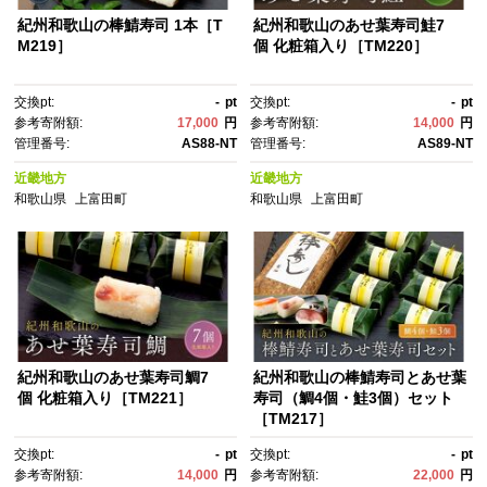
紀州和歌山の棒鯖寿司 1本［T
紀州和歌山のあせ葉寿司鮭7
M219］
個 化粧箱入り［TM220］
交換pt:
-
pt
交換pt:
-
pt
参考寄附額:
17,000
円
参考寄附額:
14,000
円
管理番号:
AS88-NT
管理番号:
AS89-NT
近畿地方
近畿地方
和歌山県
上富田町
和歌山県
上富田町
紀州和歌山のあせ葉寿司鯛7
紀州和歌山の棒鯖寿司とあせ葉
個 化粧箱入り［TM221］
寿司（鯛4個・鮭3個）セット
［TM217］
交換pt:
-
pt
交換pt:
-
pt
参考寄附額:
14,000
円
参考寄附額:
22,000
円