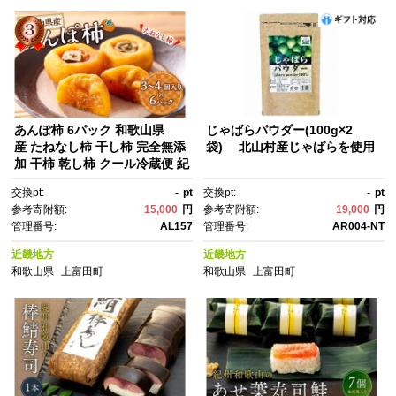
あんぽ柿 6パック 和歌山県
じゃばらパウダー(100g×2
産 たねなし柿 干し柿 完全無添
袋) 北山村産じゃばらを使用
加 干柿 乾し柿 クール冷蔵便 紀
伊国屋文左衛門本舗 ［TC09］
交換pt:
-
pt
交換pt:
-
pt
参考寄附額:
15,000
円
参考寄附額:
19,000
円
管理番号:
AL157
管理番号:
AR004-NT
近畿地方
近畿地方
和歌山県
上富田町
和歌山県
上富田町