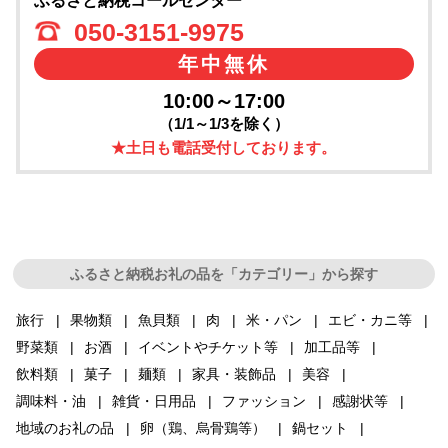
ふるさと納税コールセンター
050-3151-9975
年中無休
10:00～17:00
（1/1～1/3を除く）
★土日も電話受付しております。
ふるさと納税お礼の品を「カテゴリー」から探す
旅行
果物類
魚貝類
肉
米・パン
エビ・カニ等
野菜類
お酒
イベントやチケット等
加工品等
飲料類
菓子
麺類
家具・装飾品
美容
調味料・油
雑貨・日用品
ファッション
感謝状等
地域のお礼の品
卵（鶏、烏骨鶏等）
鍋セット