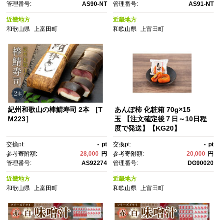
管理番号:
AS90-NT
管理番号:
AS91-NT
近畿地方
近畿地方
和歌山県
上富田町
和歌山県
上富田町
紀州和歌山の棒鯖寿司 2本 ［T
あんぽ柿 化粧箱 70g×15
M223］
玉 【注文確定後７日～10日程
度で発送】【KG20】
交換pt:
-
pt
交換pt:
-
pt
参考寄附額:
28,000
円
参考寄附額:
20,000
円
管理番号:
AS92274
管理番号:
DG90020
近畿地方
近畿地方
和歌山県
上富田町
和歌山県
上富田町