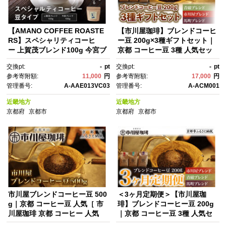
【AMANO COFFEE ROASTE
【市川屋珈琲】ブレンドコーヒ
RS】スペシャリティコーヒ
ー豆 200g×3種ギフトセット｜
ー 上賀茂ブレンド100g 今宮ブ
京都 コーヒー豆 3種 人気セッ
レンド100g＜豆タイプ＞｜京
ト［ 京都 コーヒー 人気店 3種
交換pt:
-
pt
交換pt:
-
pt
都 コーヒー 人気ブランド［ 京
のブレンドコーヒー 市川屋ブ
参考寄附額:
11,000
円
参考寄附額:
17,000
円
都 アマノコーヒー スペシャル
レンド 青磁ブレンド 馬町ブレ
管理番号:
A-AAE013VC03
管理番号:
A-ACM001
ティコーヒー豆専門店 ブレン
ンド セット コーヒー豆 人気 お
ドコーヒー 人気 おすすめ ギフ
すすめ ギフト お取り寄せ 通
近畿地方
近畿地方
ト お取り寄せ 通販 送料無料 ふ
販 送料無料 ふるさと納税 ]
京都府
京都市
京都府
京都市
るさと納税 ]
市川屋ブレンドコーヒー豆 500
＜3ヶ月定期便＞【市川屋珈
g｜京都 コーヒー豆 人気［ 市
琲】ブレンドコーヒー豆 200g
川屋珈琲 京都 コーヒー 人気
｜京都 コーヒー豆 3種 人気セ
店 市川屋ブレンド コーヒー
ット［ 京都 コーヒー 人気店 3