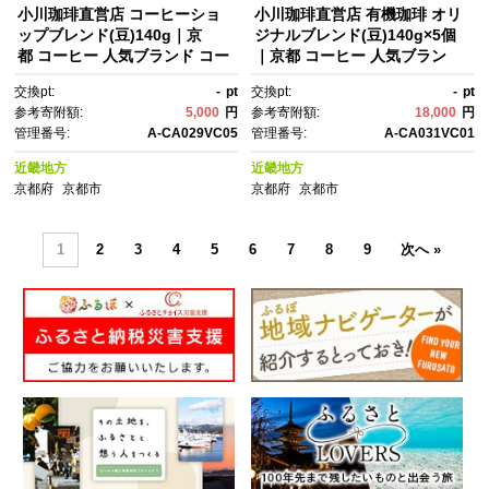
小川珈琲直営店 コーヒーショ
小川珈琲直営店 有機珈琲 オリ
ップブレンド(豆)140g｜京
ジナルブレンド(豆)140g×5個
都 コーヒー 人気ブランド コー
｜京都 コーヒー 人気ブラン
ヒー豆［ OGAWA ブレンドコ
ド コーヒー豆［ OGAWA ブレ
交換pt:
-
pt
交換pt:
-
pt
ーヒー 5種類 世界が認める本物
ンドコーヒー 5種類 世界が認め
参考寄附額:
5,000
円
参考寄附額:
18,000
円
の味わい 贅沢 おすすめ ギフ
る本物の味わい 贅沢 おすす
管理番号:
A-CA029VC05
管理番号:
A-CA031VC01
ト プレゼント 贈答 お取り寄
め ギフト プレゼント 贈答 お取
せ 通販 送料無料 ふるさと納
り寄せ 通販 送料無料 ふるさと
近畿地方
近畿地方
税 ］
納税 ］
京都府
京都市
京都府
京都市
1
2
3
4
5
6
7
8
9
次へ »