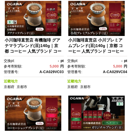
小川珈琲直営店 有機珈琲 グア
小川珈琲直営店 小川プレミア
テマラブレンド(豆)140g｜京
ムブレンド(豆)140g｜京都 コ
都 コーヒー 人気ブランド コー
ーヒー 人気ブランド コーヒー
ヒー豆［ OGAWA ブレンドコ
豆［ OGAWA ブレンドコーヒ
交換pt:
-
pt
交換pt:
-
pt
ーヒー 5種類 世界が認める本物
ー 5種類 世界が認める本物の味
参考寄附額:
5,000
円
参考寄附額:
5,000
円
の味わい 贅沢 おすすめ ギフ
わい 贅沢 おすすめ ギフト プレ
管理番号:
A-CA029VC03
管理番号:
A-CA029VC04
ト プレゼント 贈答 お取り寄
ゼント 贈答 お取り寄せ 通販 送
せ 通販 送料無料 ふるさと納
料無料 ふるさと納税 ］
近畿地方
近畿地方
税 ］
京都府
京都市
京都府
京都市