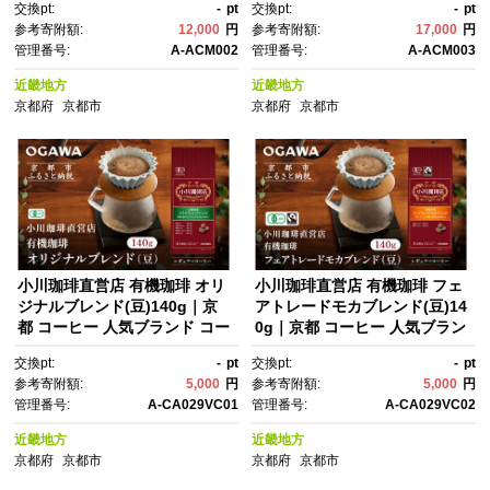
交換pt:
-
pt
交換pt:
-
pt
豆 人気 おすすめ ギフト お取り
種のブレンドコーヒー 市川屋
参考寄附額:
12,000
円
参考寄附額:
17,000
円
寄せ 通販 送料無料 ふるさと納
ブレンド 青磁ブレンド 馬町ブ
管理番号:
A-ACM002
管理番号:
A-ACM003
税 ]
レンド 定期便 コーヒー豆 人
気 おすすめ ギフト お取り寄
近畿地方
近畿地方
せ 通販 送料無料 ふるさと納
京都府
京都市
京都府
京都市
税 ]
小川珈琲直営店 有機珈琲 オリ
小川珈琲直営店 有機珈琲 フェ
ジナルブレンド(豆)140g｜京
アトレードモカブレンド(豆)14
都 コーヒー 人気ブランド コー
0g｜京都 コーヒー 人気ブラン
ヒー豆［ OGAWA ブレンドコ
ド コーヒー豆［ OGAWA ブレ
交換pt:
-
pt
交換pt:
-
pt
ーヒー 5種類 世界が認める本物
ンドコーヒー 5種類 世界が認め
参考寄附額:
5,000
円
参考寄附額:
5,000
円
の味わい 贅沢 おすすめ ギフ
る本物の味わい 贅沢 おすす
管理番号:
A-CA029VC01
管理番号:
A-CA029VC02
ト プレゼント 贈答 お取り寄
め ギフト プレゼント 贈答 お取
せ 通販 送料無料 ふるさと納
り寄せ 通販 送料無料 ふるさと
近畿地方
近畿地方
税 ］
納税 ］
京都府
京都市
京都府
京都市