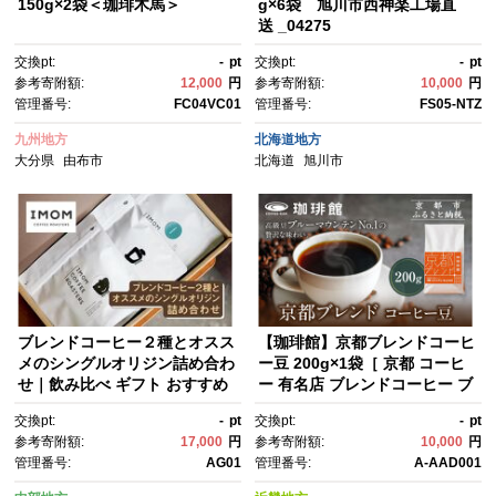
150g×2袋＜珈琲木馬＞
g×6袋 旭川市西神楽工場直
送 _04275
交換pt:
-
pt
交換pt:
-
pt
参考寄附額:
12,000
円
参考寄附額:
10,000
円
管理番号:
FC04VC01
管理番号:
FS05-NTZ
九州地方
北海道地方
大分県
由布市
北海道
旭川市
ブレンドコーヒー２種とオスス
【珈琲館】京都ブレンドコーヒ
メのシングルオリジン詰め合わ
ー豆 200g×1袋［ 京都 コーヒ
せ｜飲み比べ ギフト おすすめ
ー 有名店 ブレンドコーヒー ブ
［ コーヒー 珈琲 ブレンドコー
ルーマウンテン 豆 人気 おすす
交換pt:
-
pt
交換pt:
-
pt
ヒー シングルオリジン 飲み比
め ギフト お取り寄せ 通販 送料
参考寄附額:
17,000
円
参考寄附額:
10,000
円
べセット 豆 ドリップ ギフト プ
無料 ふるさと納税 ]
管理番号:
AG01
管理番号:
A-AAD001
レゼント 人気 おすすめ グル
メ お取り寄せ 通販 送料無料 ふ