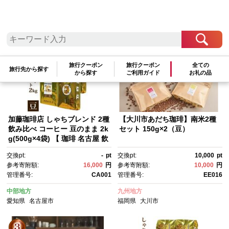
検索結果一覧
1～20件 / 全751件
参考寄附額順
|
新着順
|
人気ランキング順
旅行クーポン
旅行クーポン
全ての
旅行先から探す
から探す
ご利用ガイド
お礼の品
加藤珈琲店 しゃちブレンド 2種
【大川市あだち珈琲】南米2種
飲み比べ コーヒー 豆のまま 2k
セット 150g×2（豆）
g(500g×4袋) 【 珈琲 名古屋 飲
みくらべ 飲料 加藤珈琲店 コー
交換pt:
-
pt
交換pt:
10,000
pt
ヒーまめ 人気 おすすめ こーひ
参考寄附額:
16,000
円
参考寄附額:
10,000
円
ー 定番 ブレンド プレミアムス
管理番号:
CA001
管理番号:
EE016
ペシャルティコーヒー 愛知
県 名古屋市 お取り寄せ 2キ
中部地方
九州地方
ロ コーヒー こーひ コーヒー
愛知県
名古屋市
福岡県
大川市
豆 コーヒー2種 コーヒー こー
ひ 豆コーヒー コーヒー2種 コ
ーヒー 】