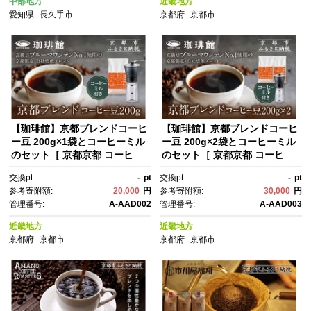
中部地方
近畿地方
るさと納税 ］
愛知県
長久手市
京都府
京都市
【珈琲館】京都ブレンドコーヒ
【珈琲館】京都ブレンドコーヒ
ー豆 200g×1袋とコーヒーミル
ー豆 200g×2袋とコーヒーミル
のセット［ 京都京都 コーヒ
のセット［ 京都京都 コーヒ
ー 有名店 ブレンドコーヒー ブ
ー 有名店 ブレンドコーヒー ブ
交換pt:
-
pt
交換pt:
-
pt
ルーマウンテン ミル セット 人
ルーマウンテン ミル セット 人
参考寄附額:
20,000
円
参考寄附額:
30,000
円
気 おすすめ ギフト お取り寄
気 おすすめ ギフト お取り寄
管理番号:
A-AAD002
管理番号:
A-AAD003
せ 通販 送料無料 ふるさと納
せ 通販 送料無料 ふるさと納
税 ]
税 ]
近畿地方
近畿地方
京都府
京都市
京都府
京都市