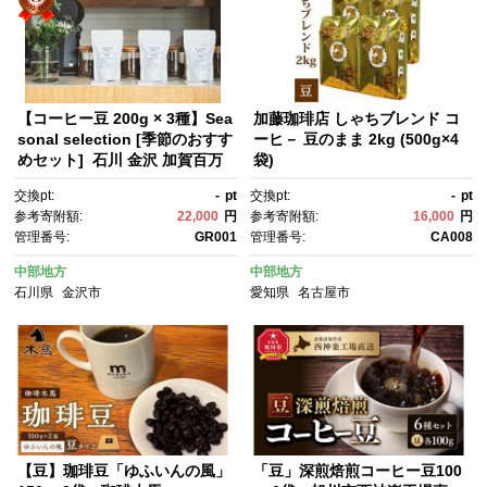
【コーヒー豆 200g × 3種】Sea
加藤珈琲店 しゃちブレンド コ
sonal selection [季節のおすす
ーヒ－ 豆のまま 2kg (500g×4
めセット] 石川 金沢 加賀百万
袋)
石 加賀 百万石 北陸 北陸復
交換pt:
-
pt
交換pt:
-
pt
興 北陸支援
参考寄附額:
22,000
円
参考寄附額:
16,000
円
管理番号:
GR001
管理番号:
CA008
中部地方
中部地方
石川県
金沢市
愛知県
名古屋市
【豆】珈琲豆「ゆふいんの風」
「豆」深煎焙煎コーヒー豆100