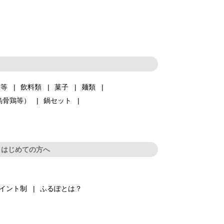
品等
飲料類
菓子
麺類
烏骨鶏等）
鍋セット
はじめての方へ
イント制
ふるぽとは？