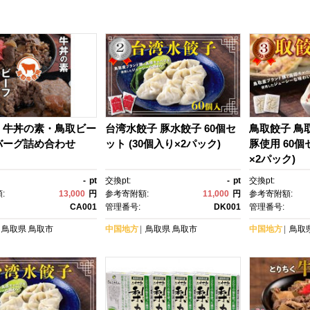
く牛丼の素・鳥取ビー
台湾水餃子 豚水餃子 60個セ
鳥取餃子 鳥
バーグ詰め合わせ
ット (30個入り×2パック)
豚使用 60個
×2パック)
-
pt
交換pt:
-
pt
交換pt:
:
13,000
円
参考寄附額:
11,000
円
参考寄附額:
CA001
管理番号:
DK001
管理番号:
鳥取県
鳥取市
中国地方
鳥取県
鳥取市
中国地方
鳥取