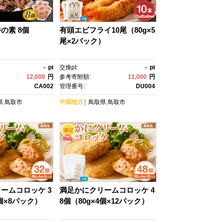
の素 8個
有頭エビフライ10尾（80g×5
尾×2パック）
-
pt
交換pt:
-
pt
12,000
円
参考寄附額:
11,000
円
CA002
管理番号:
DU004
県
鳥取市
中国地方
鳥取県
鳥取市
ームコロッケ 3
満足かにクリームコロッケ 4
4個×8パック）
8個（80g×4個×12パック）