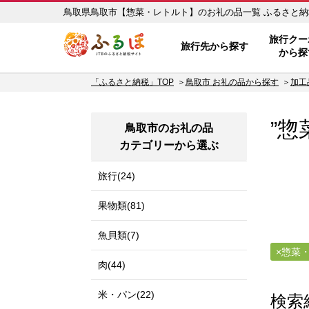
鳥取県鳥取市【惣
ふるぽ JTBのふるさと納税サイ
旅行クー
旅行先から探す
から探
「ふるさと納税」TOP
鳥取市 お礼の品から探す
加工
”惣
鳥取市のお礼の品
カテゴリーから選ぶ
旅行(24)
果物類(81)
魚貝類(7)
惣菜
肉(44)
米・パン(22)
検索