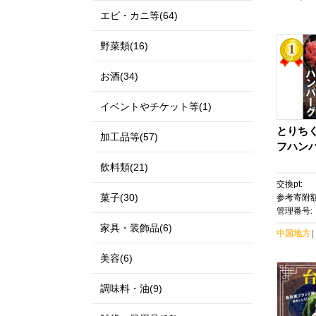
エビ・カニ等(64)
野菜類(16)
お酒(34)
イベントやチケット等(1)
とりち
加工品等(57)
フハン
飲料類(21)
交換pt:
菓子(30)
参考寄附額
管理番号:
家具・装飾品(6)
中国地方
美容(6)
調味料・油(9)