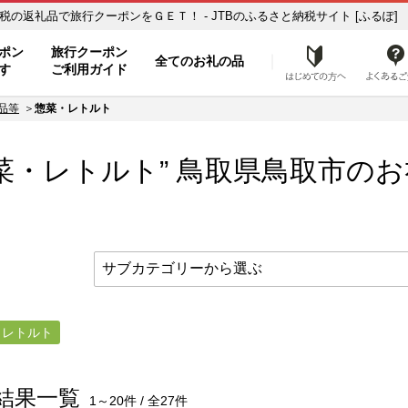
菜・レトルト】のお礼の品一覧 ふるさと納税の返礼品で旅行クーポンをＧＥＴ！ - JTBのふるさと納税サイト [ふるぽ]
ト
ポン
旅行クーポン
全てのお礼の品
はじめ
す
ご利用ガイド
品等
惣菜・レトルト
菜・レトルト” 鳥取県
鳥取市
のお
・レトルト
結果一覧
1～20件 / 全27件