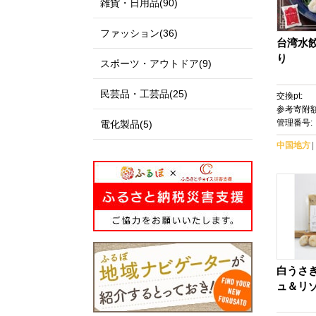
雑貨・日用品(90)
ファッション(36)
台湾水餃
り
スポーツ・アウトドア(9)
民芸品・工芸品(25)
交換pt:
参考寄附額
管理番号:
電化製品(5)
中国地方
白うさ
ュ＆リ