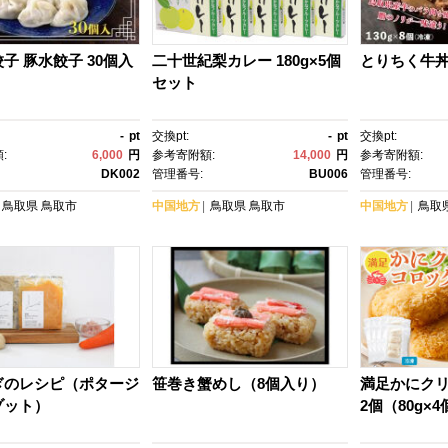
子 豚水餃子 30個入
二十世紀梨カレー 180g×5個
とりちく牛丼
セット
-
pt
交換pt:
-
pt
交換pt:
:
6,000
円
参考寄附額:
14,000
円
参考寄附額:
DK002
管理番号:
BU006
管理番号:
鳥取県
鳥取市
中国地方
鳥取県
鳥取市
中国地方
鳥取
ぎのレシピ（ポタージ
笹巻き蟹めし（8個入り）
満足かにクリ
ゾット）
2個（80g×