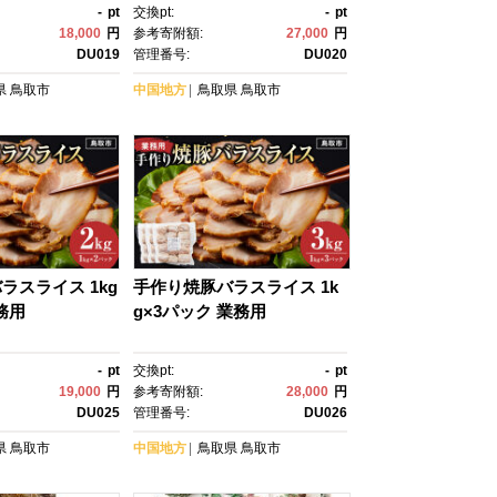
-
pt
交換pt:
-
pt
18,000
円
参考寄附額:
27,000
円
DU019
管理番号:
DU020
県
鳥取市
中国地方
鳥取県
鳥取市
ラスライス 1kg
手作り焼豚バラスライス 1k
務用
g×3パック 業務用
-
pt
交換pt:
-
pt
19,000
円
参考寄附額:
28,000
円
DU025
管理番号:
DU026
県
鳥取市
中国地方
鳥取県
鳥取市