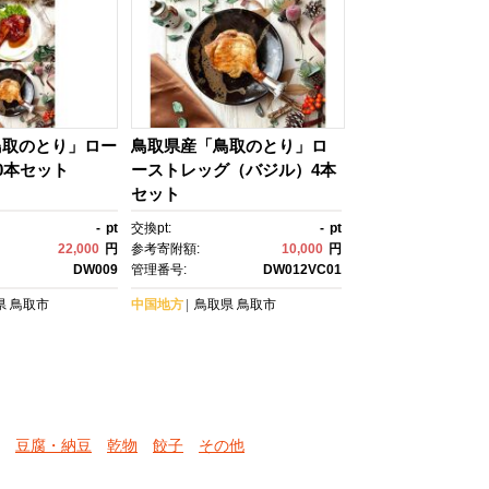
鳥取のとり」ロー
鳥取県産「鳥取のとり」ロ
0本セット
ーストレッグ（バジル）4本
セット
-
pt
交換pt:
-
pt
22,000
円
参考寄附額:
10,000
円
DW009
管理番号:
DW012VC01
県
鳥取市
中国地方
鳥取県
鳥取市
豆腐・納豆
乾物
餃子
その他