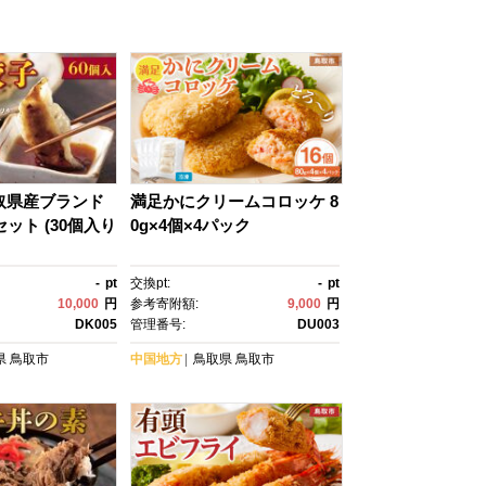
取県産ブランド
満足かにクリームコロッケ 8
セット (30個入り
0g×4個×4パック
-
pt
交換pt:
-
pt
10,000
円
参考寄附額:
9,000
円
DK005
管理番号:
DU003
県
鳥取市
中国地方
鳥取県
鳥取市