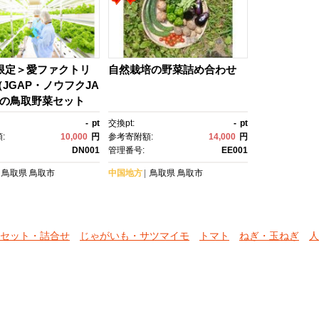
A限定＞愛ファクトリ
自然栽培の野菜詰め合わせ
JGAP・ノウフクJA
旬の鳥取野菜セット
-
pt
交換pt:
-
pt
:
10,000
円
参考寄附額:
14,000
円
DN001
管理番号:
EE001
鳥取県
鳥取市
中国地方
鳥取県
鳥取市
セット・詰合せ
じゃがいも・サツマイモ
トマト
ねぎ・玉ねぎ
人