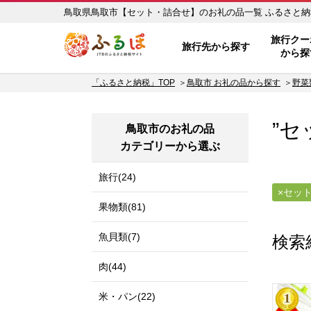
鳥取県鳥取市【セ
ふるぽ JTBのふるさと納税サイ
旅行クー
旅行先から探す
から探
「ふるさと納税」TOP
鳥取市 お礼の品から探す
野菜
”セ
鳥取市のお礼の品
カテゴリーから選ぶ
旅行(24)
セッ
果物類(81)
魚貝類(7)
検索
肉(44)
米・パン(22)