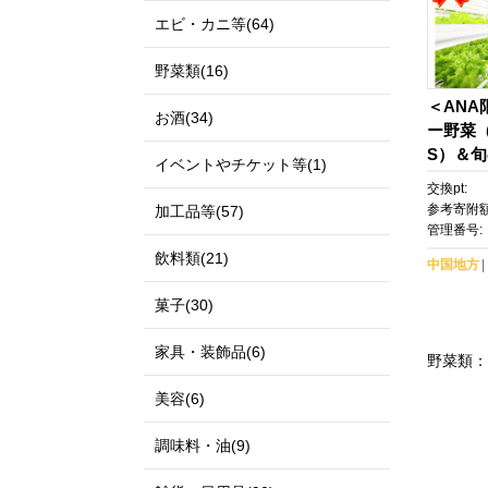
エビ・カニ等(64)
野菜類(16)
＜AN
お酒(34)
ー野菜（
S）＆
イベントやチケット等(1)
交換pt:
参考寄附額
加工品等(57)
管理番号:
飲料類(21)
中国地方
菓子(30)
家具・装飾品(6)
野菜類：
美容(6)
調味料・油(9)