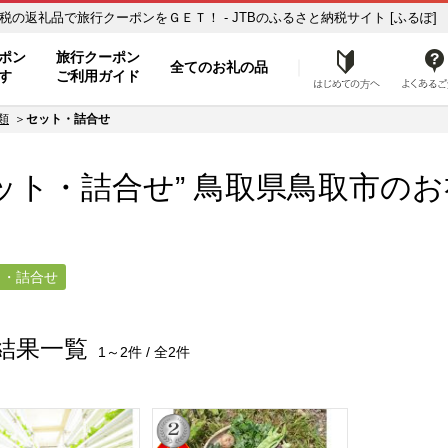
ット・詰合せ】のお礼の品一覧 ふるさと納税の返礼品で旅行クーポンをＧＥＴ！ - JTBのふるさと納税サイト [ふるぽ]
ト
ポン
旅行クーポン
全てのお礼の品
はじめ
す
ご利用ガイド
類
セット・詰合せ
ット・詰合せ” 鳥取県
鳥取市
のお
ト・詰合せ
結果一覧
1～2件 / 全2件