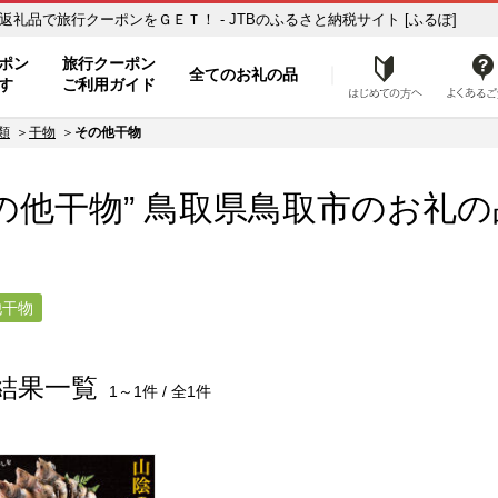
物】のお礼の品一覧 ふるさと納税の返礼品で旅行クーポンをＧＥＴ！ - JTBのふるさと納税サイト [ふるぽ]
ト
ポン
旅行クーポン
全てのお礼の品
はじめ
す
ご利用ガイド
類
干物
その他干物
の他干物” 鳥取県
鳥取市
のお礼の
他干物
結果一覧
1～1件 / 全1件