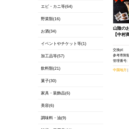
エビ・カニ等(64)
野菜類(16)
山陰の
お酒(34)
【中村
イベントやチケット等(1)
交換pt:
参考寄附額
加工品等(57)
管理番号:
飲料類(21)
中国地方
菓子(30)
家具・装飾品(6)
美容(6)
調味料・油(9)