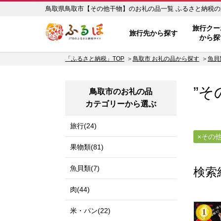
鳥取県鳥取市【その他干
ふるぽ JTBのふるさと納税サイ
旅行クー
旅行先から探す
から探
「ふるさと納税」TOP
鳥取市 お礼の品から探す
魚貝
”そ
鳥取市のお礼の品
カテゴリーから選ぶ
旅行(24)
その
果物類(81)
魚貝類(7)
検索
肉(44)
米・パン(22)