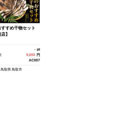
おすすめ干物セット
商店】
-
pt
:
9,000
円
AC007
鳥取県
鳥取市