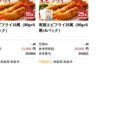
フライ10尾（80g×5
有頭エビフライ25尾（80g×5
ック）
尾×5パック）
-
pt
交換pt:
-
pt
:
11,000
円
参考寄附額:
26,000
円
DU004
管理番号:
DU021
鳥取県
鳥取市
中国地方
鳥取県
鳥取市