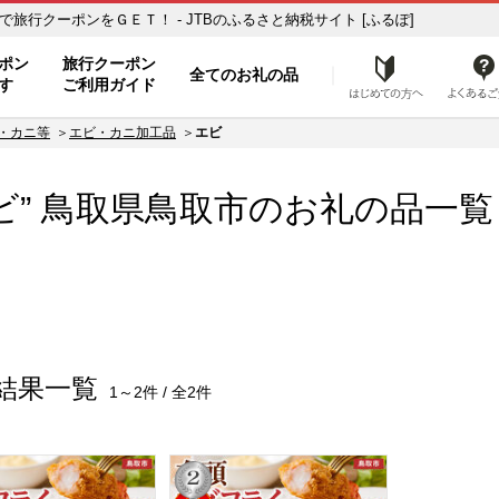
覧 ふるさと納税の返礼品で旅行クーポンをＧＥＴ！ - JTBのふるさと納税サイト [ふるぽ]
ト
ポン
旅行クーポン
全てのお礼の品
はじめ
す
ご利用ガイド
・カニ等
エビ・カニ加工品
エビ
ビ” 鳥取県
鳥取市
のお礼の品一覧
結果一覧
1～2件 / 全2件