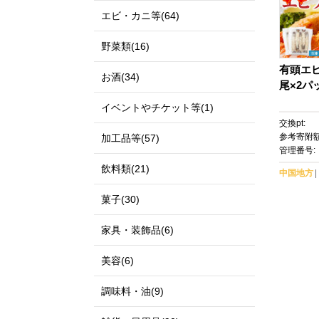
エビ・カニ等(64)
野菜類(16)
有頭エビ
お酒(34)
尾×2パ
イベントやチケット等(1)
交換pt:
参考寄附額
加工品等(57)
管理番号:
飲料類(21)
中国地方
菓子(30)
家具・装飾品(6)
美容(6)
調味料・油(9)