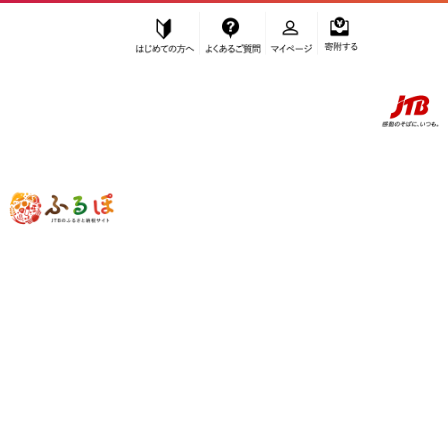
はじめての方へ
よくあるご質問
マイページ
寄附する
ふるぽ JTBのふるさと納税サイト
「ふるさと納税」TOP
お礼の品から探す
菓子
アイス・ヨーグルト
アイス
”アイス” のお礼の品一覧
さらに検索条件を絞り込む
アイス