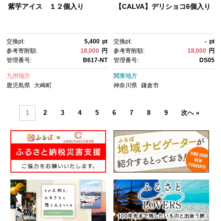
紫芋アイス １２個入り
【CALVA】デリショコ6個入り
交換pt:
5,400
pt
交換pt:
-
pt
参考寄附額:
18,000
円
参考寄附額:
18,000
円
管理番号:
B617-NT
管理番号:
DS05
九州地方
関東地方
鹿児島県
大崎町
神奈川県
鎌倉市
1
2
3
4
5
6
7
8
9
次へ »