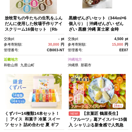
放牧育ちの牛たちの生乳をふん
黒糖ぜんざいセット（344ml×6
だんに使用した牧場手作りアイ
個入り）｜沖縄ぜんざい ぜん
スクリーム16個セット ［Rb
ざい 黒糖 沖縄 富士家 金時
2］
豆 白玉もち沖縄 那覇市 ぜんざ
交換pt:
-
pt
交換pt:
4,500
pt
い 金時豆 白玉もち 伝統菓子
参考寄附額:
30,000
円
参考寄附額:
15,000
円
甘味セット 地元特産品 富士
管理番号:
CB003-NT
管理番号:
EE07
家 人気
近畿地方
沖縄地方
和歌山県
九度山町
沖縄県
那覇市
くずバー14種類14本セット！
【京菓匠 鶴屋長生】
NEW!
｜ アイス 和菓子 冷菓 スイー
「フルーツ」葛アイスバー15個
ツ セット 詰め合わせ 夏 ギフ
入 シャリぷる新食感で人気急
ト 贈り物 抹茶 つぶあん 粒あ
増！ 京都 スイーツ ブランド ア