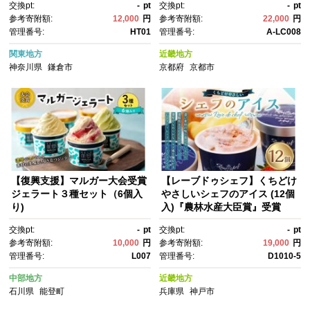
交換pt:
-
pt
交換pt:
-
pt
ん りんご みかん バナナ 冷
イス 贅沢 ご褒美 [ 京菓子 葛入
参考寄附額:
12,000
円
参考寄附額:
22,000
円
凍 人気 おすすめ 送料無料 神奈
り 新食感 アイスキャンディ
管理番号:
HT01
管理番号:
A-LC008
川 鎌倉
ー 5種類 フルーツ グルメ おす
すめ おいしい お菓子 洋菓子 ギ
関東地方
近畿地方
フト プレゼント 贈答 お取り寄
神奈川県
鎌倉市
京都府
京都市
せ 通販 送料無料 ]
【復興支援】マルガー大会受賞
【レーブドゥシェフ】くちどけ
ジェラート３種セット（6個入
やさしいシェフのアイス (12個
り)
入)『農林水産大臣賞』受賞
交換pt:
-
pt
交換pt:
-
pt
参考寄附額:
10,000
円
参考寄附額:
19,000
円
管理番号:
L007
管理番号:
D1010-5
中部地方
近畿地方
石川県
能登町
兵庫県
神戸市