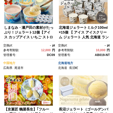
しまなみ・瀬戸田の素材がたっ
北海道ジェラートミルク100ml
ぷり！ジェラート12個【アイ
×15個 【 アイス アイスクリー
ス カップアイス いちご ストロ
ム ジェラート 人気 北海道 ラン
ベリーアイス いちごみるく レ
キング アイスキャンディー ア
交換pt:
-
pt
交換pt:
-
pt
モン シャーベット バニラ 抹
イスクリームセット スイー
参考寄附額:
12,000
円
参考寄附額:
10,000
円
茶 キャラメル みかん 桃 バナ
ツ お菓子 洋菓子 デザート デザ
管理番号:
DC09
管理番号:
AB019-NT
ナ イチジク アイスクリーム ジ
ートカップ デザートアイス 】
ェラート スイーツ アイス 広島
中国地方
北海道地方
県 尾道市】
広島県
尾道市
北海道
長沼町
【京菓匠 鶴屋長生】｢フルー
長沼ジェラート（ゴールデンバ