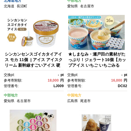
北海道地方
中部地方
ザート詰め合わせ デザートア
北海道
長沼町
愛知県
名古屋市
イス 詰合せ 詰め合わせ 】
シンカンセンスゴイカタイアイ
★しまなみ・瀬戸田の素材がた
ス モカ 11個 | アイス アイスク
っぷり！ジェラート16個【カッ
リーム 新幹線すごいアイス 硬
プアイス いちご いちごみる
いアイス 詰合せ 濃厚 食べ応
く レモン シャーベット バニ
交換pt:
-
pt
交換pt:
-
pt
え コーヒー風味 人気 おすす
ラ 抹茶 キャラメル みか
参考寄附額:
18,000
円
参考寄附額:
16,000
円
め 冷たいデザート 夏ギフト プ
ん 桃 バナナ イチジク 広島 尾
管理番号:
LJ009
管理番号:
DC02
レゼント 洋菓子 甘味 おしゃれ
道】
中部地方
中国地方
愛知県
名古屋市
広島県
尾道市