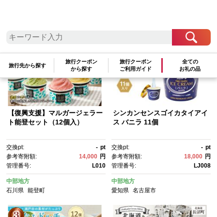
検索結果一覧
1～20件 / 全323件
参考寄附額順
|
新着順
|
人気ランキング順
旅行クーポン
旅行クーポン
全ての
旅行先から探す
から探す
ご利用ガイド
お礼の品
【復興支援】マルガージェラー
シンカンセンスゴイカタイアイ
ト能登セット（12個入）
ス バニラ 11個
交換pt:
-
pt
交換pt:
-
pt
参考寄附額:
14,000
円
参考寄附額:
18,000
円
管理番号:
L010
管理番号:
LJ008
中部地方
中部地方
石川県
能登町
愛知県
名古屋市