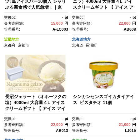
ツ｣葛アイスバー10個入 シャリ
ニラ）4000ml 大容量４L アイ
ぷる新食感で人気急増！｜京
スクリームギフト 【 アイス ア
都 スイーツ ブランド アイス 贅
イスクリーム ジェラート 人
交換pt:
-
pt
交換pt:
-
pt
沢 ご褒美 [ 京菓子 葛入り 新食
気 北海道 ランキング アイスキ
参考寄附額:
15,000
円
参考寄附額:
22,000
円
感 アイスキャンディー 5種
ャンディー アイスクリームセ
管理番号:
A-LC003
管理番号:
AB008
類 フルーツ グルメ おすすめ お
ット セット スイーツ お菓子 洋
いしい お菓子 洋菓子 ギフト プ
菓子 デザート デザートカッ
近畿地方
北海道地方
レゼント 贈答 お取り寄せ 通
プ デザート詰め合わせ デザー
京都府
京都市
北海道
長沼町
販 送料無料 ]
トアイス 詰合せ 詰め合わせ 】
長沼ジェラート（オホーツクの
シンカンセンスゴイカタイアイ
塩）4000ml 大容量４L アイス
ス ピスタチオ 11個
クリームギフト 【 アイス アイ
スクリーム ジェラート 人気 北
交換pt:
-
pt
交換pt:
-
pt
海道 ランキング アイスキャン
参考寄附額:
22,000
円
参考寄附額:
21,000
円
ディー アイスクリームセッ
管理番号:
AB013
管理番号:
LJ015
ト セット スイーツ お菓子 洋菓
子 デザート デザートカップ デ